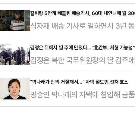
선거에서 보수야권 연대가 이뤄질 가
시 B씨는 중앙선을 넘고 택시를 가
강경 일변도로 치닫는 국민의힘이 활용
갈비탕 5만개 빼돌린 배송기사, 60대 내연녀에 월 3
으로 가달라"고 말했다.얼마 지나지 
식자재 배송 기사로 일하면서 3년 동
상 개혁신당과의 공조가 유일했지만, 
손을 주무르듯 만지고 어깨와 팔을 쓰
피해를 낸 40대 남성과 이를 팔아
도 물 건너가는 분위기다.장동혁 대
자 B…
선고됐다.30일 법조계에 따르면 서
김정은 뒤에서 딸 주애 만졌다…"北간부, 처형 가능성"
한 전 대표 제명을 확정지었다. 이날
김정은 북한 국무위원장의 딸 김주애
난 15일 상습절도 혐의로 기소된 이모
검' 단식을 마치고 당무에 복귀한 뒤
이 북한 국영 방송에 공개되자 이 행
양도 혐의로 함께 재판에 넘겨진 황모
전 대표는 이날…
것이란 분석이 나왔다.북한 전문 매체
"박나래가 합의 거절해서…" 자택 절도범 선처 호소
식자재 납품 배송 기사로 일하던 이씨
방송인 박나래의 자택에 침입해 금품
만진 군 간부의 문제 행동… 불경한 
울 도봉구 소재 피해 회사 물류창고
심에서 선처를 호소했다.29일 서울
를 통해 해당 장면에 대한 해석을 내
않는 점을 …
절도·야간주거침입 혐의로 기소된 30
이 러시아 파병군 추모기념관인 '해
진행했다.A씨 변호인은 이날 "피고
시찰하던 도중 포착됐다.이날 김주애