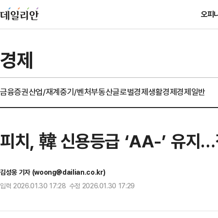
오피
경제
금융
증권
산업/재계
중기/벤처
부동산
글로벌경제
생활경제
경제일반
피치, 韓 신용등급 ‘AA-’ 유지
김성웅 기자 (woong@dailian.co.kr)
입력 2026.01.30 17:28 수정 2026.01.30 17:29