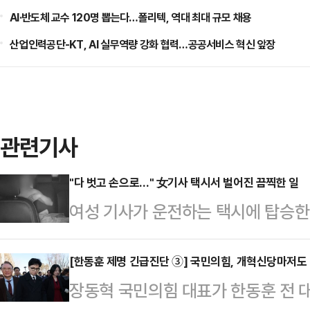
AI·반도체 교수 120명 뽑는다…폴리텍, 역대 최대 규모 채용
산업인력공단-KT, AI 실무역량 강화 협력…공공서비스 혁신 앞장
관련기사
"다 벗고 손으로…" 女기사 택시서 벌어진 끔찍한 일
여성 기사가 운전하는 택시에 탑승한
위까지 해 경찰에 체포됐다.지난 23일
전을 하는 40대 여성이 겪은 충격적
[한동훈 제명 긴급진단 ③] 국민의힘, 개혁신당마저
장동혁 국민의힘 대표가 한동훈 전 대
7월 22일 오후 10시쯤 울산 남구에