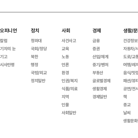
오피니언
정치
사회
경제
생활/문
칼럼
청와대
사건사고
금융
건강정보
기자의 눈
국회/정당
교육
증권
자동차/
기고
북한
노동
산업/재계
도로/교
시사만평
행정
언론
중기/벤처
여행/레
국방/외교
환경
부동산
음식/맛
정치일반
인권/복지
글로벌경제
패션/뷰
식품/의료
생활경제
공연/전
지역
경제일반
책
인물
종교
사회일반
날씨
생활문화