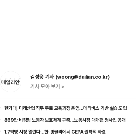
김성웅 기자 (woong@dailian.co.kr)
기사 모아 보기 >
한기대, 미래산업 직무 무료 교육과정 운영…메타버스 기반 실습 도입
869만 비정형 노동자 보호체계 구축…노동시장 대개편 청사진 공개
1.7억명 시장 열린다…한-방글라데시 CEPA 원칙적 타결