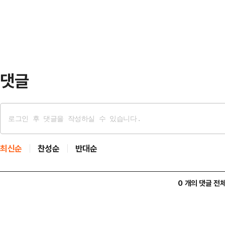
것을 후회하고 잘못을 진심으로 뉘우
심기에 참여했다.…
했지만 거부해 실질적으로 피해 회복
선처해주시길 바란다"고 했다.A씨도
로 사죄드리고 용서를…
댓글
최신순
찬성순
반대순
0 개의 댓글 전