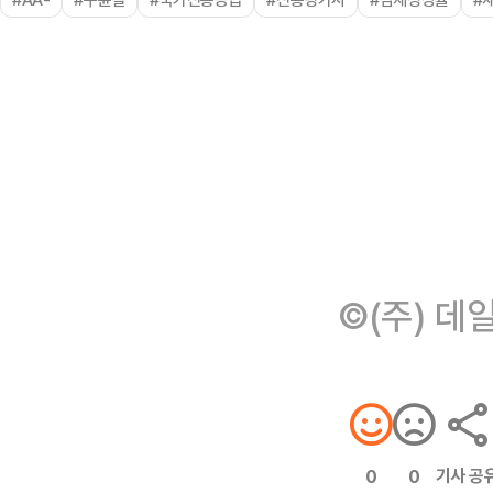
©(주) 데
기사 공
0
0