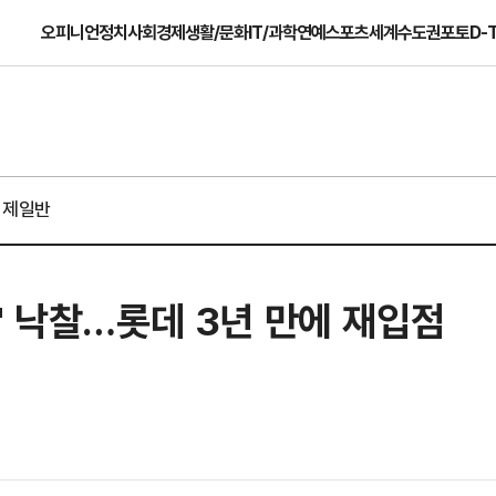
오피니언
정치
사회
경제
생활/문화
IT/과학
연예
스포츠
세계
수도권
포토
D-
경제일반
' 낙찰…롯데 3년 만에 재입점