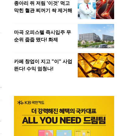
는
가
굳