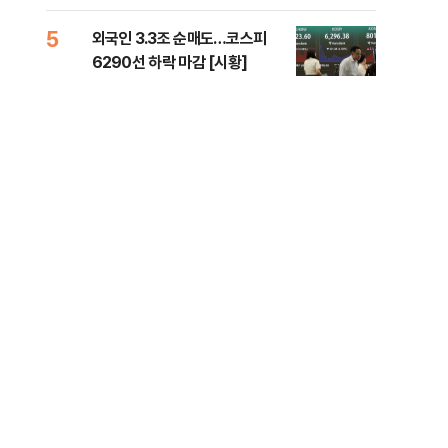
책 
5
10
외국인 3.3조 순매도…코스피
달 
6290선 하락 마감 [시황]
후 