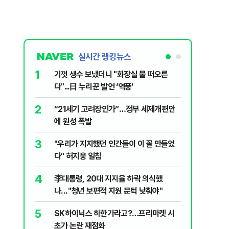
실시간 랭킹뉴스
1
6
기껏 생수 보냈더니 "화장실 물 떠오른
오세훈 “
다"...日 누리꾼 발언 ‘역풍’
근본적 문
2
7
“21세기 고려장인가”…정부 세제개편안
'달달하네
에 원성 폭발
수료' 2
3
8
"우리가 지지했던 인간들이 이 꼴 만들었
2030은
다" 허지웅 일침
줄 알았나
리 헬스]
4
9
李대통령, 20대 지지율 하락 의식했
‘풀옵션 
나…"청년 보편적 지원 문턱 낮춰야"
날 1만대
5
10
SK하이닉스 하한가라고?…프리마켓 시
'화장실서
초가 논란 재점화
기하던 男