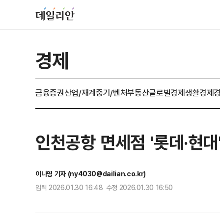
경제
금융
증권
산업/재계
중기/벤처
부동산
글로벌경제
생활경제
인천공항 면세점 '롯데·현대
이나영 기자 (ny4030@dailian.co.kr)
입력 2026.01.30 16:48 수정 2026.01.30 16:50