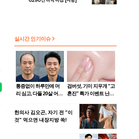
6290선 하락 마감 [시황]