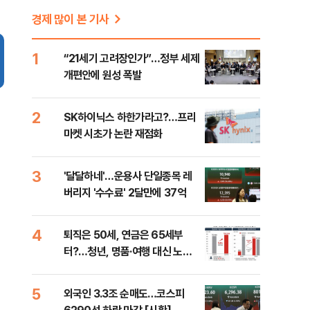
경제 많이 본 기사
1
“21세기 고려장인가”…정부 세제
개편안에 원성 폭발
2
SK하이닉스 하한가라고?…프리
마켓 시초가 논란 재점화
3
'달달하네'…운용사 단일종목 레
버리지 '수수료' 2달만에 37억
4
퇴직은 50세, 연금은 65세부
터?…청년, 명품·여행 대신 노후
준비 [Now 2.30]
5
외국인 3.3조 순매도…코스피