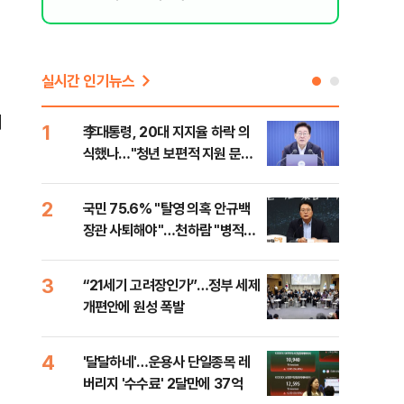
실시간 인기뉴스
의
1
6
李대통령, 20대 지지율 하락 의
오세
식했나…"청년 보편적 지원 문턱
납 
낮춰야"
2
7
국민 75.6% "탈영 의혹 안규백
[코
장관 사퇴해야"…천하람 "병적기
인 
록 즉각 공개하라"
3
8
“21세기 고려장인가”…정부 세제
SK
개편안에 원성 폭발
마켓
4
9
'달달하네'…운용사 단일종목 레
재난
버리지 '수수료' 2달만에 37억
속 