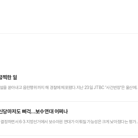
끔찍한 일
설을 쏟아내고 음란행위까지 해 경찰에 체포됐다.지난 23일 JTBC '사건반장'은 울산에
 다뤘다.A씨에 따르면 지난해 7월 22일 오후 10시쯤 울산 남구에서 술에 취한 남성 승
가로막으면서 조수석에 타고서는 "번화가 쪽으로 가달라"고 말했다.얼마 지나지 않아 B씨
와 팔을 쓰다듬었다. A씨가 "하지 말라"고 제지하자 B…
개혁신당마저도 삐걱…보수연대 어쩌나
 결정하면서 6·3 지방선거에서 보수야권 연대가 이뤄질 가능성은 크게 낮아졌다는 평가
는 '외연 확장' 카드로는 사실상 개혁신당과의 공조가 유일했지만, '강성 이미지'가 더욱 
29일 오전에 열린 최고위회의에서 한 전 대표 제명을 확정지었다. 이날 회의는 장 대표가