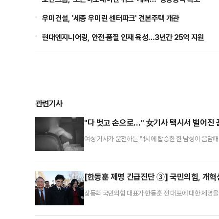
우미건설, '세종 우미린 센터파크' 견본주택 개관
현대엔지니어링, 안전·품질 인재 육성…3년간 25억 지원
관련기사
"다 벗고 손으로…" 女기사 택시서 벌어진 
여성 기사가 운전하는 택시에 탑승한 한 남성이 음담패
서 택시 운전을 하는 40대 여성이 겪은 충격적인 사건을
객 B씨를 태웠다. 당시 B씨는 중앙선을 넘고 택시를 
성적인 발언을 하더니 A씨의 손을 주무르듯 만지고 어깨
[한동훈 제명 긴급진단 ③] 국민의힘, 
장동혁 국민의힘 대표가 한동훈 전 대표에 대한 제명을
나온다. 강경 일변도로 치닫는 국민의힘이 활용할 수 있
어지며 이마저도 물 건너가는 분위기다.장동혁 대표는 