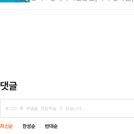
으로 실시한 ‘경기도 중소기업 애로
무원의 16년 숙원에 정당한 보상이
로 접수된 자료도 감사에 적극 활…
사 결과 중소기업이 체감하는 주요 경
경을 설명했다.경기도는 경기도 전·
인력 등 내부 요인에서 해외시장 진출,
의 미지급 초과근무수당을 오는 3월
요인으로 이동한 것으로 나타났다.중
등법원은 지난 13일 ‘이…
는 해외시장 개척과 글로벌 규제 대응
공급망 재편과 통상환경 변화가 본
장을 좌우하는 핵…
댓글
최신순
찬성순
반대순