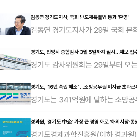
험료 지원사업’ 참여기업을 모집한다
경·지역서비스 등 공공성이 높은 분
김동연 경기도지사, 국회 반도체특별법 통과 '환영'
김동연 경기도지사가 29일 국회 본
해 경영 부담의 어려움을 겪어 왔다.
및 지원에 관한 특별법’(이하 반도
속 가능한 일자리 창출을 지원하기 
골든타임을 지켜낼 강력한 엔진이 장
경기도, 안양시 종합감사 3월 5일까지 실시…제보 접
투입한다고 설명했다.지원 대상은 
경기도 감사위원회는 29일부터 오는
는 “특별법 통과는 끝이 아닌 시작
적기업이다. 고용 중인 취약계층 근로
한다고 밝혔다.경기도 감사위원회는
낸 법안인 만큼 이제는 경기도가 앞
가운데 사업주 부담분의 …
사 수용도와 만족도를 높여나갈 계획
경기도, '16년 숙원 해소' …소방공무원 미지급 초과
지형도를 바꿔놓겠다”고 강조했다.이
경기도는 341억원에 달하는 소방
국가나 경기도 예산이 투입되거나 법
정책협의회에서 입법을 제안한 이후
결정했다고 29일 밝혔다.이로써 20
사를 추진할 방침이다. 자치사무에 
하며 끊임없이 두드린 끝에 …
원이 해결됐다.김동연 경기도지사는
경과원, '경기도 中企' 가장 큰 경영 애로 ‘해외시장·통
위법성이 의심되는 경우에 한해 이
경기도경제과학진흥원(이하 경과원)은
과 안전을 지켜온 값진 헌신과 노동의
과 현장에서 직접 받을 예정이다. 이