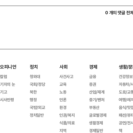
0 개의 댓글 전
오피니언
정치
사회
경제
생활/문
칼럼
청와대
사건사고
금융
건강정보
기자의 눈
국회/정당
교육
증권
자동차/
기고
북한
노동
산업/재계
도로/교
시사만평
행정
언론
중기/벤처
여행/레
국방/외교
환경
부동산
음식/맛
정치일반
인권/복지
글로벌경제
패션/뷰
식품/의료
생활경제
공연/전
지역
경제일반
책