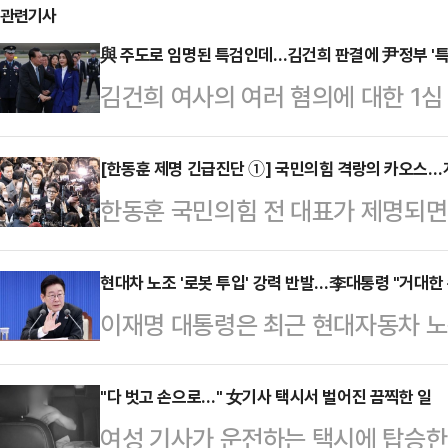
관련기사
與 주도로 임명된 특검인데…김건희 판결에 尹정부 '특
김건희 여사의 여러 혐의에 대한 1심
있다. 통일교 뇌물 부분은 실형을 선
동력이었던 도이치모터스 주가조작과
[한동훈 제명 긴급진단 ①] 국민의힘 격랑의 카오스…
한동훈 국민의힘 전 대표가 제명되면
고됐기 때문이다. 야권 일부에선 "
친한(친한동훈)계는 한 전 대표의 
소한 사건 아니냐"라는 지적이 나왔
며 거세게 반발하면서 장동혁 지도부
현대차 노조 '로봇 투입' 강력 반발…李대통령 "거대한 
는 모양새다.국회 법제사법위원회 소
이재명 대통령은 최근 현대자동차 노
혁 대표를 중심으로 한 당권파는 한 
회의장 앞에서 기자회견을 열어 "주
드 로봇 '아틀라스' 도입 계획에 반
에 불과하다며 지지층 결집 과정을 
부족하다며 무죄를 …
한 수레를 피할 수 없다. 어차피 올
"다 벗고 손으로…" 女기사 택시서 벌어진 끔찍한 일
내다보고 있다. 당 안팎에선 이 같은
여성 기사가 운전하는 택시에 탑승한
했다.이 대통령은 29일 청와대에서
으로 보고 국민의힘의 위기가 더 커