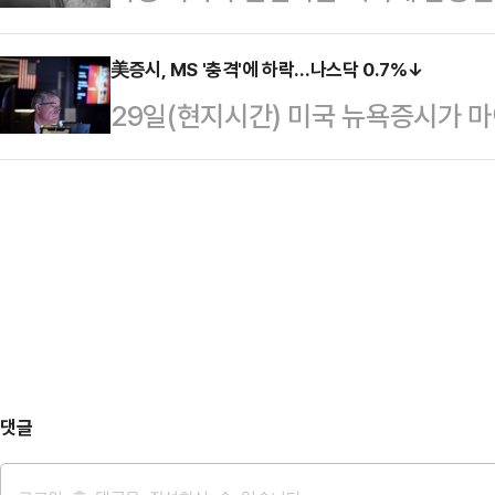
위까지 해 경찰에 체포됐다.지난 23일
을 현장에 못 들어오게 하겠다고 어느
는 29일 국회에서 …
전을 하는 40대 여성이 겪은 충격적
美증시, MS '충격'에 하락…나스닥 0.7%↓
아니고 투쟁 전략·전술의 일부겠지만,
29일(현지시간) 미국 뉴욕증시가 
7월 22일 오후 10시쯤 울산 남구에
차 노조는 지난 22일 휴머노이드 로
진과 셧다운 위기 등의 영향으로 하
시 B씨는 중앙선을 넘고 택시를 가
없이는 …
전통적 우량주로 구성된 다우존스30
으로 가달라"고 말했다.얼마 지나지 
포인트(0.043%) 오른 4만 903
손을 주무르듯 만지고 어깨와 팔을 쓰
드앤드푸어스(S&P) 500지수는 9.1
자 B…
기술주 중심의 나스닥 종합지수는 176
3680.70에 각각 거래를 마감했
댓글