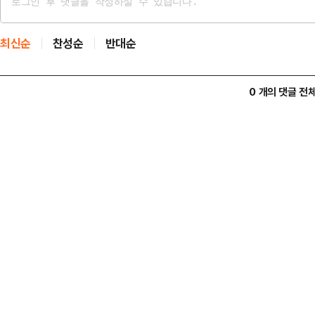
최신순
찬성순
반대순
0 개의 댓글 전