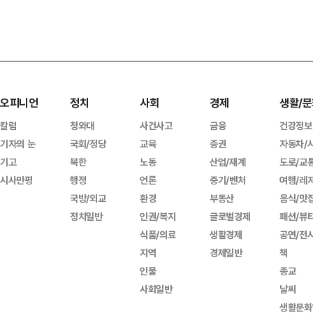
오피니언
정치
사회
경제
생활/문
칼럼
청와대
사건사고
금융
건강정보
기자의 눈
국회/정당
교육
증권
자동차/
기고
북한
노동
산업/재계
도로/교
시사만평
행정
언론
중기/벤처
여행/레
국방/외교
환경
부동산
음식/맛
정치일반
인권/복지
글로벌경제
패션/뷰
식품/의료
생활경제
공연/전
지역
경제일반
책
인물
종교
사회일반
날씨
생활문화