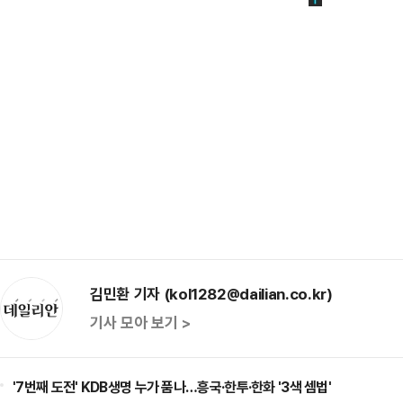
김민환 기자 (kol1282@dailian.co.kr)
기사 모아 보기 >
'7번째 도전' KDB생명 누가 품나…흥국·한투·한화 '3색 셈법'