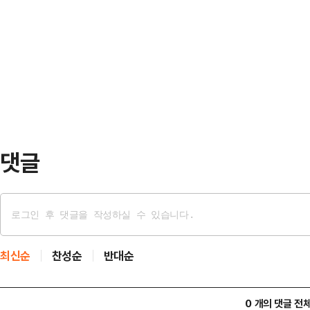
현대차는 전 거래일 대비 2.74%(1
게"100만원 줄게 한 번 할까?"라
고 있다.이날 한국투자증권은 현대차
건넸다.당시 피해자는 "(쪽지를) 받는
원으로 59% 상향 조정했다. 현대차
얘졌다"며 "원장…
다는 이유에서다.김창호 한국투자증
까지는 해당 기업에 투자할 수 있는
것”이라며 “아…
댓글
최신순
찬성순
반대순
0 개의 댓글 전