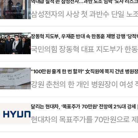
전을 하는 40대 여성이 겪은 충격적
역대급 실적 쓴 삼성전자…과반 노조 임박 '노사 리스크
삼성전자의 사상 첫 과반수 단일 노
7월 22일 오후 10시쯤 울산 남구에
연결 기준 4분기 영업이익만 20조원
시 B씨는 중앙선을 넘고 택시를 가
분기 실적을 세운 상황에서, 과반 노
장동혁 지도부, 우재준 반대 속 한동훈 제명 강행 '당적
으로 가달라"고 말했다.얼마 지나지 
국민의힘 장동혁 대표 지도부가 한동
으로 작용할 수 있다는 우려가 조심
손을 주무르듯 만지고 어깨와 팔을 쓰
결을 최종 확정했다.최보윤 국민의힘
동조합 삼성전자지부(초기업노조)에 따
자 B…
고위원회의 후 기자들과 만나 "한동
"100만원 줄게 한 번 할까" 女직원에 쪽지 건넨 병원
합원은 6만1945명이다. 초기업노
강원 춘천의 한 개인 병원장이 여성
의결대로 최고위에서 의결됐다"고 말
2500명까지는 단 555명 부족한 수
직장 내 성희롱 위반 혐의로 과태료
한 전 대표의 가족 연루 의혹이 있는 
조합원 수가 …
노동부 강원지청은 병원 사업주 A씨
달리는 현대차, ‘목표주가 70만원’ 전망에 2%대 강세 
표에 대한 제명을 의결했다. 제명이
현대차의 목표주가를 70만원으로 
관한 법률 위반 혐의로 과태료를 부
원들은 최고위 공개 발언에서도 관련
2% 넘게 오르고 있다.29일 한국거
을 달아 전날 검찰에 송치했다고 밝혔
고위원은 공개 발…