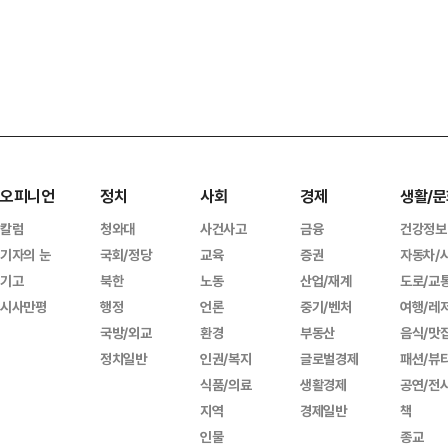
오피니언
정치
사회
경제
생활/문
칼럼
청와대
사건사고
금융
건강정보
기자의 눈
국회/정당
교육
증권
자동차/
기고
북한
노동
산업/재계
도로/교
시사만평
행정
언론
중기/벤처
여행/레
국방/외교
환경
부동산
음식/맛
정치일반
인권/복지
글로벌경제
패션/뷰
식품/의료
생활경제
공연/전
지역
경제일반
책
인물
종교