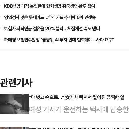
KDB생명 매각 본입찰에 한화생명·흥국생명·한투 참여
영업정지 맞은 롯데카드…우리카드 추격에 5위 안갯속
보험사 퇴직연금 점유율 20% 붕괴…체질개선 속도 낸다
하태경 보험연수원장 "금융위 AI 투자 반대 철회해야…사과 요구"
관련기사
"다 벗고 손으로…" 女기사 택시서 벌어진 끔찍한 일
여성 기사가 운전하는 택시에 탑승한
위까지 해 경찰에 체포됐다.지난 23일