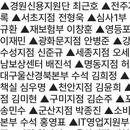
▲경원신용지원단 최근호 ▲전주
록 ▲서초지점 전형욱 ▲심사1부
규환 ▲재보험부 이창훈 ▲영등
이재민 ▲광화문지점 안병준 ▲
수성지점 신준규 ▲세종지점 오세
남보상센터 배진석 ▲명동지점 허
대구울산경북본부 수석 김희정 
책실 심우명 ▲천안지점 김윤희 
점 김미현 ▲구미지점 김순주 ▲
송민수 ▲군산지점 박종진 ▲소
본부 수석 홍영표 ▲IT영업지원부