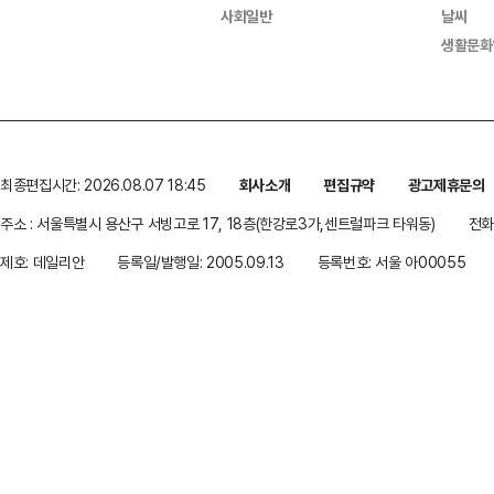
사회일반
날씨
생활문화
최종편집시간: 2026.08.07 18:45
회사소개
편집규약
광고제휴문의
주소 : 서울특별시 용산구 서빙고로 17, 18층(한강로3가,센트럴파크 타워동)
전화 
제호: 데일리안
등록일/발행일: 2005.09.13
등록번호: 서울 아00055