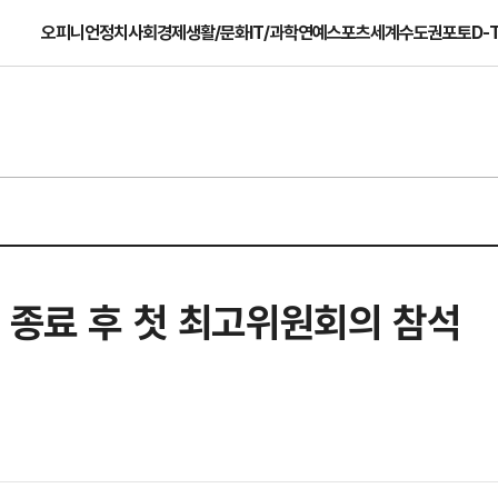
오피니언
정치
사회
경제
생활/문화
IT/과학
연예
스포츠
세계
수도권
포토
D-
 종료 후 첫 최고위원회의 참석