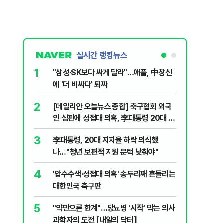
실시간 랭킹뉴스
1
6
"삼성·SK보다 싸게 달라"…애플, 中창신
오세훈 '
에 '더 비싸다' 퇴짜
된 '민주
2
7
[데일리안 오늘뉴스 종합] 축구협회 외국
지진에 
인 심판에 성접대 의혹, 李대통령 20대 지
日 여성..
지율 하락 의식했나, 삼전닉스 올인은 금
3
8
李대통령, 20대 지지율 하락 의식했
보완수사
물, SK하이닉스 프리마켓 시초가 논란 재
나…"청년 보편적 지원 문턱 낮춰야"
몫됐나
점화, 김민석 "과반 승리 가능성 99%" 등
4
9
'압수수색·성접대 의혹' 송두리째 흔들리는
레버리지 
대한민국 축구판
지수로 
5
10
"약만으론 한계"…당뇨병 '시작' 막는 의사
"솟구친 
과학자의 도전 [내일의 닥터]
유공장 화