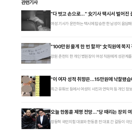
관련기사
"다 벗고 손으로…" 女기사 택시서 벌어진 
여성 기사가 운전하는 택시에 탑승한 한 남성이 음담패
서 택시 운전을 하는 40대 여성이 겪은 충격적인 사건을
객 B씨를 태웠다. 당시 B씨는 중앙선을 넘고 택시를 
성적인 발언을 하더니 A씨의 손을 주무르듯 만지고 어깨
"100만원 줄게 한 번 할까" 女직원에 쪽지
강원 춘천의 한 개인 병원장이 여성 직원에게 성관계를
다.27일 고용노동부 강원지청은 병원 사업주 A씨를 
위반 혐의는 기소 의견을 달아 전날 검찰에 송치했다고 
시하는 문구가 담긴 쪽지를 건넸다.당시 피해자는 "(쪽
"이 여자 성적 취향은…15만원에 낙찰됐습니
최근 유튜브 등에서 여성의 사진과 연락처 등 개인 정보
뉴스에 따르면 지난 22일 한 유튜브 방송 진행자(BJ)
의 노출 사진과 나이, 키, 몸무게, 거주지 등 프로필
야 한다. 후원금 액수에 따라 실시간 순위가 매겨지고,
오늘 한동훈 제명 전망…"당 때리는 장외 여
장동혁 국민의힘 대표와 한동훈 전 대표 간 갈등이 
'제명'이란 징계가 과하다는 목소리가 나오고 있지만