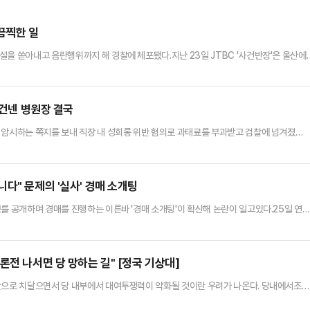
끔찍한 일
설을 쏟아내고 음란행위까지 해 경찰에 체포됐다.지난 23일 JTBC '사건반장'은 울산에
 다뤘다.A씨에 따르면 지난해 7월 22일 오후 10시쯤 울산 남구에서 술에 취한 남성 승
가로막으면서 조수석에 타고서는 "번화가 쪽으로 가달라"고 말했다.얼마 지나지 않아 B씨
와 팔을 쓰다듬었다. A씨가 "하지 말라"고 제지하자 B…
 건넨 병원장 결국
 암시하는 쪽지를 보내 직장 내 성희롱 위반 혐의로 과태료를 부과받고 검찰에 넘겨졌
남녀고용평등과 일·가정 양립 지원에 관한 법률 위반 혐의로 과태료를 부과하고 근로기준
밝혔다.A씨는 지난달 30일 여성 직원에게"100만원 줄게 한 번 할까?"라며 성관계를 암
지를) 받는 순간에 정신이 없었다. (머릿속이) 하얘졌다"며 "원장…
다" 문제의 '실사' 경매 소개팅
를 공개하며 경매를 진행하는 이른바 '경매 소개팅'이 확산해 논란이 일고있다.25일 연
는 화면 속 초시계를 보며 "20초 남았다. 카운트 들어가겠다"라고 말했다.화면에는 한 여
이 올라왔다. 해당 여성과 소개팅을 원하는 시청자는 시간 내 BJ의 계좌번호로 후원금을 보내
 가장 많은 금액을 낸 시청자에게 여성의 연락처가 …
론전 나서면 당 망하는 길" [정국 기상대]
극단으로 치달으면서 당 내부에서 대여투쟁력이 약화될 것이란 우려가 나온다. 당내에서조차
, 장동혁 지도부는 최고위원회의에서 제명안 의결을 강행할 것이란 전망이 나온다.일각에