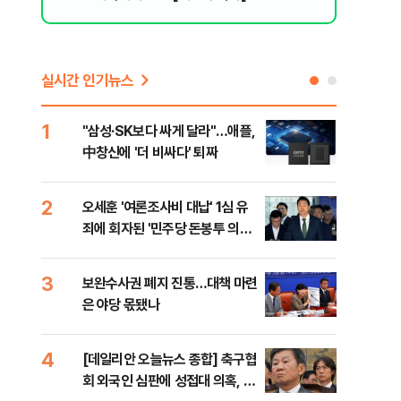
실시간 인기뉴스
1
6
"삼성·SK보다 싸게 달라"…애플,
"캐
中창신에 '더 비싸다' 퇴짜
성 
행적
2
7
오세훈 '여론조사비 대납' 1심 유
"약
죄에 회자된 '민주당 돈봉투 의
막는
혹'…왜?
닥터
3
8
보완수사권 폐지 진통…대책 마련
李대
은 야당 몫됐나
식했
낮춰
4
9
[데일리안 오늘뉴스 종합] 축구협
美,
회 외국인 심판에 성접대 의혹, 李
협에