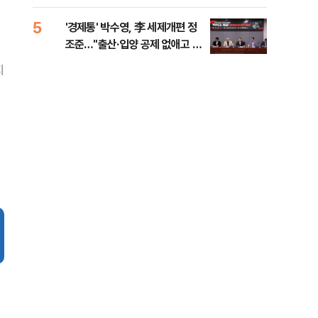
대통령 20대 지지율 하락 의식했
나, 삼전닉스 올인은 금물, SK하
5
10
'경제통' 박수영, 李 세제개편 정
"솟
이닉스 프리마켓 시초가 논란 재
조준…"출산·입양 공제 없애고 세
양주
점화, 김민석 "과반 승리 가능성
금폭탄"
99%" 등
지