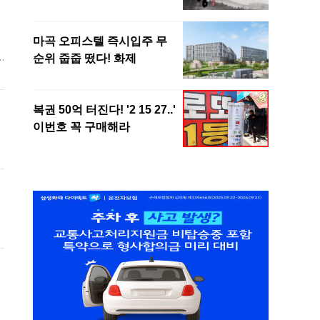
는
법
합
성
선