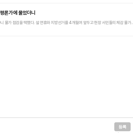
 것은 물론이고 친한계를 위시한 '세몰이'가 지속되면서 당이 화학적으로 분화될 것이란 걱
이 당장이라도 만나서 정치적으로 이 문제를 해결하고 갈등을 봉합해 이재…
?…평론가에 물었더니
구니 물가 점검을 택했다. 설 연휴와 지방선거를 4개월여 앞두고 현장 서민들의 체감 물가
의 제명 이슈를 희석하기 위한 메시지라는 평가도 나온다.장동혁 대표는 28일 서울 양재동
 서민들은 하루하루 평범한 밥상에서 행복을 느낀다. 고물가는 그 평범한 밥상, 일상의 행복
의 큰 원인 중 하나라고 말했다.그는 "물가는 삶의 만족…