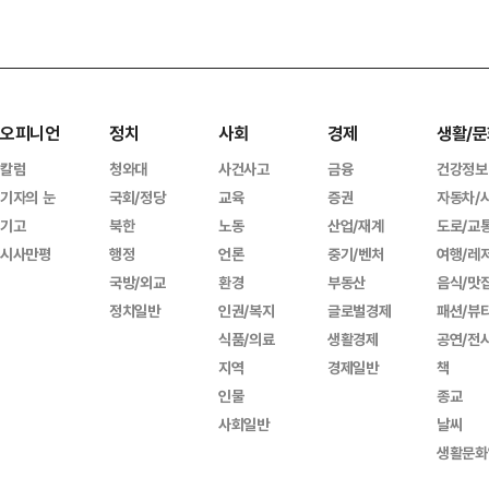
오피니언
정치
사회
경제
생활/문
칼럼
청와대
사건사고
금융
건강정보
기자의 눈
국회/정당
교육
증권
자동차/
기고
북한
노동
산업/재계
도로/교
시사만평
행정
언론
중기/벤처
여행/레
국방/외교
환경
부동산
음식/맛
정치일반
인권/복지
글로벌경제
패션/뷰
식품/의료
생활경제
공연/전
지역
경제일반
책
인물
종교
사회일반
날씨
생활문화