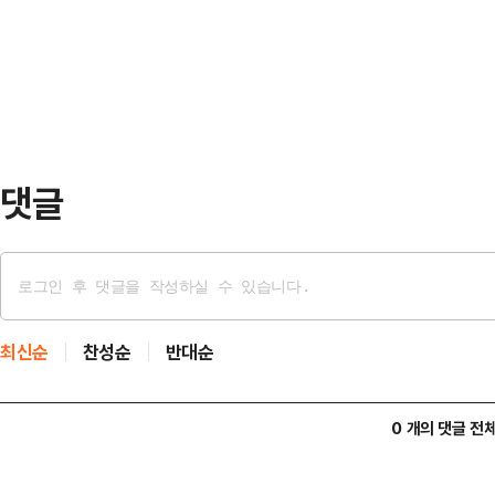
해외 상장 ETF 비대칭 규제를 해소
다"며 "우리 자본시장 매력도를 높일
외에선 일반적인 상품이 국내에선 출
있다는 지적을 금융당국이 수용한 셈
전자·SK하이닉스 …
댓글
최신순
찬성순
반대순
0 개의 댓글 전