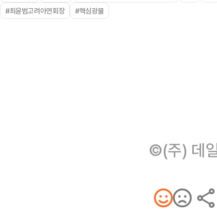
#최윤범고려아연회장
#핵심광물
©(주) 데