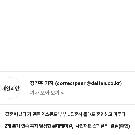
정진주 기자 (correctpearl@dailian.co.kr)
기사 모아 보기 >
'결혼 페널티'가 만든 역쇼윈도 부부…결혼식 올려도 혼인신고 미룬다
2개 분기 연속 흑자 달성한 롯데케미칼, '사업재편·스페셜티' 결실(종합)