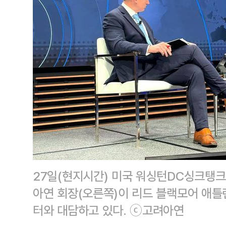
27일(현지시간) 미국 워싱턴DC싱크탱
아연 회장(오른쪽)이 리드 블랙모어 애
터와 대담하고 있다. ⓒ고려아연