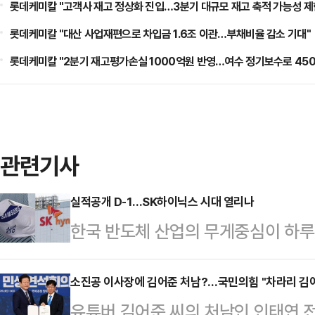
롯데케미칼 "고객사 재고 정상화 진입…3분기 대규모 재고 축적 가능성 제
롯데케미칼 "대산 사업재편으로 차입금 1.6조 이관…부채비율 감소 기대"
롯데케미칼 "2분기 재고평가손실 1000억원 반영…여수 정기보수로 450
관련기사
실적공개 D-1…SK하이닉스 시대 열리나
한국 반도체 산업의 무게중심이 하루 
산맥인 삼성전자와 SK하이닉스가 오는
발표하면서다. 시장의 시선은 구체적
소진공 이사장에 김어준 처남?…국민의힘 "차라리 김
유튜버 김어준 씨의 처남인 인태연
누가 더 높은 곳에 올라섰는가에 쏠