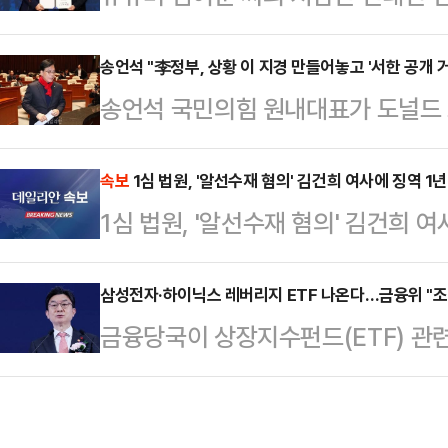
진흥공단(소진공) 제5대 이사장으로 
SK하이닉스는 29일 나란히 지난해 
먹기'라며, 이재명 대통령을 향해 "
송언석 "李정부, 상황 이 지경 만들어놓고 '서한 공개 거
스콜을 진행한다. SK하이닉스가 오전
송언석 국민의힘 원내대표가 도널드 
를 국무총리에 임명하라"고 비판했다
적을 발표한다. 국내 반도체 양대 기
25% 인상 문제와 관련, 외교부가 
논평을 내서 "민주당의 교주 역할을 
시에 …
낸 '한미 무역 합의 이행 촉구 서한'
속보
1심 법원, '알선수재 혐의' 김건희 여사에 징역 1
령실 자영업비서관이 소상공인시장진
1심 법원, '알선수재 혐의' 김건희 
강하게 질타했다.송언석 원내대표는 
인 보은 인사이자 자리 나눠먹기"라
가 주한미국대사대리의 '한미 무역 합
장이 이날부터 공식 업무를 수행…
삼성전자·하이닉스 레버리지 ETF 나온다…금융위 "조
하지 않는 문제를 강하게 비판했다"며
금융당국이 상장지수펀드(ETF) 관련
민께 공개할 수 없다는 취지로 답했다
주 단일 종목을 기초로 한 레버리지 
는 이미 1월…
장은 28일 정부서울청사에 진행된 월