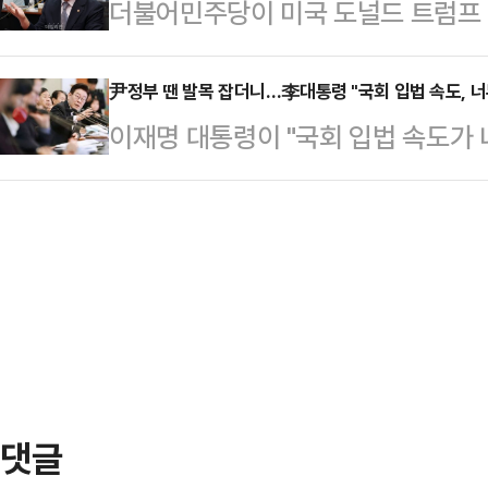
더불어민주당이 미국 도널드 트럼프
는 한편, 차분하게 대응해나갈 계획"
졌다"면서 이같이 말했다. 장 대표는
승인을 이유로 관세 인상 카드를 꺼내
일 오후 서면브리핑을 통해 "관세 
후 단식을 …
국회 비준이 아닌 '한·미 전략적 투
尹정부 땐 발목 잡더니…李대통령 "국회 입법 속도, 너무
야 발효된다"며 이 같이 밝혔다.강 
이재명 대통령이 "국회 입법 속도가 
입법을 요구한 것이라고 해석했다.김
책실장, 위성락 안보실장 주재로 대
태"라고 토로했다.이 대통령은 27일
원내대책회의 후 기자들과 만나 "일
의 관세 인상 발표 …
가 출범한 지) 8개월이 다 돼 가는
(관세를 인상하겠다고) 언급했다는 
입법조차도 20%밖에 안 됐다"며 이
이 아닌 입법화(enact)가 안 됐다
은 임광현 국세청장으로부터 체납된 
같이 말했다.김 …
에서 나왔다.이 대통령은 체납된 국
다는 임 청장의 말에 "충분히 이해하
없으니 최대…
댓글