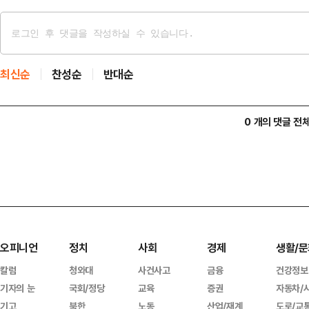
최신순
찬성순
반대순
0 개의 댓글 전
오피니언
정치
사회
경제
생활/문
칼럼
청와대
사건사고
금융
건강정보
기자의 눈
국회/정당
교육
증권
자동차/
기고
북한
노동
산업/재계
도로/교