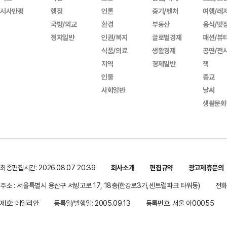
시사만평
행정
언론
중기/벤처
여행/레
국방/외교
환경
부동산
음식/맛
정치일반
인권/복지
글로벌경제
패션/뷰
식품/의료
생활경제
공연/전
지역
경제일반
책
인물
종교
사회일반
날씨
생활문화
최종편집시간: 2026.08.07 20:39
회사소개
편집규약
광고제휴문의
주소 : 서울특별시 용산구 서빙고로 17, 18층(한강로3가,센트럴파크 타워동)
전화 
제호: 데일리안
등록일/발행일: 2005.09.13
등록번호: 서울 아00055