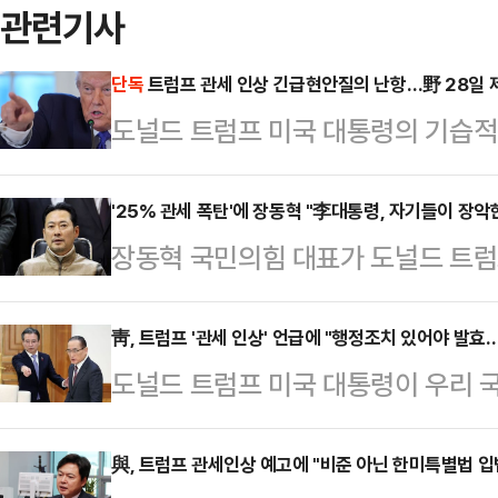
관련기사
단독
트럼프 관세 인상 긴급현안질의 난항…野 28일 
도널드 트럼프 미국 대통령의 기습적
운 가운데, 대미 통상 리스크가 현
에서의 대응 논의가 첫 단계부터 제
'25% 관세 폭탄'에 장동혁 "李대통령, 자기들이 장악
장동혁 국민의힘 대표가 도널드 트럼
회 재정경제기획위원회 긴급현안질의
미이행을 이유로 한국산 물품에 관세
다. 국민의힘은 상황이 긴박한 만큼 
겠다고 경고한 데 대해 "이재명 대통
靑, 트럼프 '관세 인상' 언급에 "행정조치 있어야 발효
안했으나, 더불어민주당은 여러 이유
도널드 트럼프 미국 대통령이 우리 국
령에게 전화해야 한다"고 말했다.장동
끼지 못하겠다는 입장인 것으로 나타
리나라에 대한 상호관세와 자동차 등
인 번호를 받았다고 좋아하는 철없는
재경위 야당 간사 박수영 의원은…
고 밝힌 가운데, 청와대는 "우리 정
與, 트럼프 관세인상 예고에 "비준 아닌 한미특별법 입
탓하면서 화만 내는 대통령. 그 사이