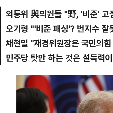
외통위 與의원들 "野, '비준' 고
오기형 "'비준 패싱'? 번지수 잘
채현일 "재경위원장은 국민의힘
민주당 탓만 하는 것은 설득력이