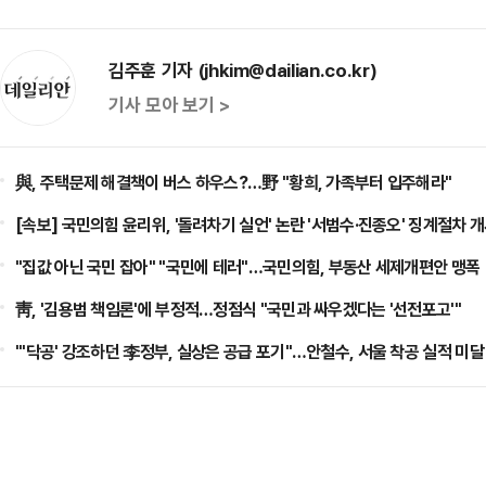
김주훈 기자 (jhkim@dailian.co.kr)
기사 모아 보기 >
與, 주택문제 해결책이 버스 하우스?…野 "황희, 가족부터 입주해라"
[속보] 국민의힘 윤리위, '돌려차기 실언' 논란 '서범수·진종오' 징계절차 
"집값 아닌 국민 잡아" "국민에 테러"…국민의힘, 부동산 세제개편안 맹폭
靑, '김용범 책임론'에 부정적…정점식 "국민과 싸우겠다는 '선전포고'"
"'닥공' 강조하던 李정부, 실상은 공급 포기"…안철수, 서울 착공 실적 미달