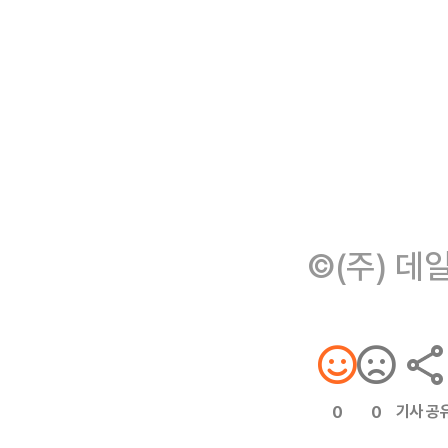
©(주) 데
기사 공
0
0