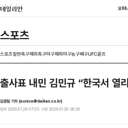
오피
스포츠
스포츠일반
축구
해외축구
야구
해외야구
농구
배구
UFC
골프
출사표 내민 김민규 “한국서 열리는
김윤일 기자 (eunice@dailian.co.kr)
입력 2026.01.26 07:55 수정 2026.01.26 08:26