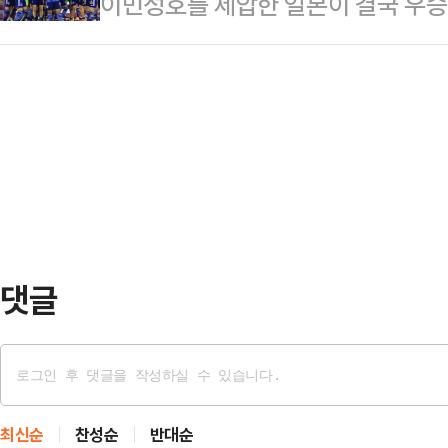
이민성호를 제압한 일본이 결국 우승
수 원태인은 연봉 10억 원에 도장을
러시아와 벨라루스 국적 선수들은 우
각) 사우디아라비아 제다 프린스 압
무려 58.7%(3억7000만원)(58.
표할 수 없고, 중립 자격…
‘2026 아시아축구연맹(AFC) U-2
인공이 된 원태인은 2024시즌 데뷔 
했다.전반 12분 오제키 유토의 선제
즌에는 데뷔 이래 최다인 166.2이
골을 넣고 2-0 리드를 잡았다. 후반
멀리 달아난 뒤 후반 31분 오구라의
강에서 이민성 감독이 이끄는 한국을
은 중국까지…
댓글
최신순
찬성순
반대순