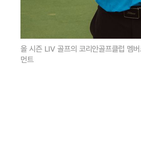
올 시즌 LIV 골프의 코리안골프클럽 멤
먼트