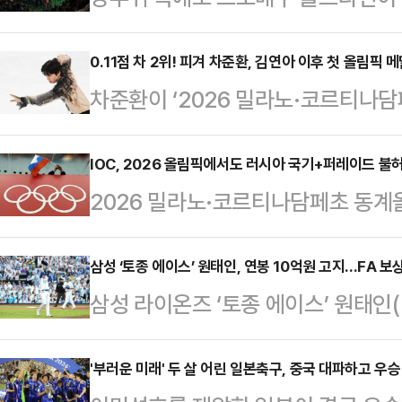
‘진에어 2025-26 V-리그 올스타
지난해는 전남 무안국제공항에서 발
0.11점 차 2위! 피겨 차준환, 김연아 이후 첫 올림픽 
차준환이 ‘2026 밀라노·코르티나담
소됐다.강원특별자치도에서 프로배구
에서 은메달 쾌거를 이뤘다.차준환은 
상 처음으로 구단 연고지가 아닌 지
26 국제빙상경기연맹(ISU) 4대
IOC, 2026 올림픽에서도 러시아 국기+퍼레이드 불
지로 뜨거웠다. 지난 15일 예매 오픈 
2026 밀라노·코르티나담페초 동계
서 클린 연기를 뽐내며 184.73점(기
팬이 체육관에 들어와 축제를 만끽
행진이 불허됐다.25일(한국시각) 
받아 1위에 올랐다.차준환의 올해 
팬들로 북적였고, …
픽위원회(IOC)가 러시아 출신 선수
삼성 ‘토종 에이스’ 원태인, 연봉 10억원 고지...FA 보
프로그램과 합산해 종합 273.62점
삼성 라이온즈 ‘토종 에이스’ 원태인(
여를 허용하지 않기로 결정했다.IO
가오(일본)와는 불과 0.11점 차.
은 25일 “2026시즌 KBO리그 앞
회식에서 열리는 선수단 퍼레이드에는
무…
을 완료했다”고 발표했다.대구가 낳
'부러운 미래' 두 살 어린 일본축구, 중국 대파하고 우승
역에서 열리는 개회식 행사 자체에는 