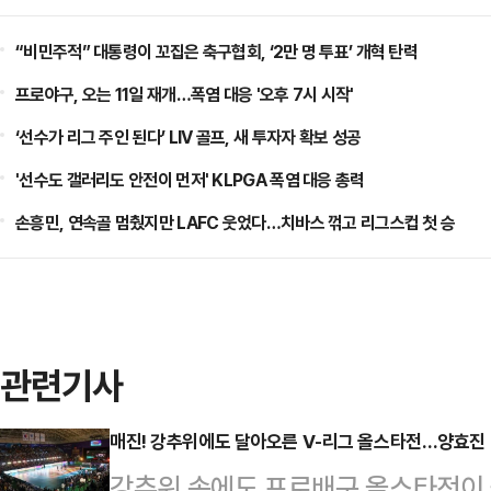
“비민주적” 대통령이 꼬집은 축구협회, ‘2만 명 투표’ 개혁 탄력
프로야구, 오는 11일 재개…폭염 대응 '오후 7시 시작'
‘선수가 리그 주인 된다’ LIV 골프, 새 투자자 확보 성공
'선수도 갤러리도 안전이 먼저' KLPGA 폭염 대응 총력
손흥민, 연속골 멈췄지만 LAFC 웃었다…치바스 꺾고 리그스컵 첫 승
관련기사
매진! 강추위에도 달아오른 V-리그 올스타전…양효진 
강추위 속에도 프로배구 올스타전이 