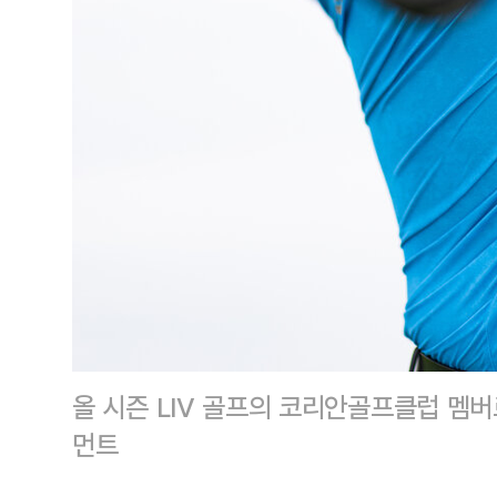
올 시즌 LIV 골프의 코리안골프클럽 멤
먼트