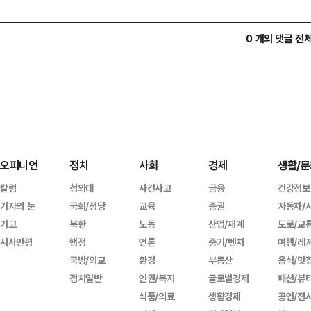
0 개의 댓글 전
오피니언
정치
사회
경제
생활/문
칼럼
청와대
사건사고
금융
건강정보
기자의 눈
국회/정당
교육
증권
자동차/
기고
북한
노동
산업/재계
도로/교
시사만평
행정
언론
중기/벤처
여행/레
국방/외교
환경
부동산
음식/맛
정치일반
인권/복지
글로벌경제
패션/뷰
식품/의료
생활경제
공연/전