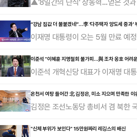
▲'8일간의 단식' 장동혁…얻은 것
한 8일간의 단식이 마무리됐다. 지
당의 출구전략도 가시화되고 있다. 
“강남 집값 더 불붙겠네”…李 ‘다주택자 양도세 중과’ 
이재명 대통령이 오는 5월 만료 예정
신당이 합당 가능성을 전격적으로 내
관련, 연장 가능성에 대해 일축하면
깊어지고 있다.정치권에서는 장 대표의
문가들은 이미 부동산시장이 ‘초양극
이준석 "이혜훈 지명철회 불가피…與 조차 옹호 어려운
통 지지층들의 호응을 끌어내고, 그간
이준석 개혁신당 대표가 이재명 대통
이 서울 강남 등 핵심 입지 집값을 더
적' 면모를 보였다는 점에서 긍정적
보자의 도덕성 논란에 대해 "지명철
드러진 매물 출회 효과가 작을 것으
는 정무적 확장성이 …
대표는 24일 페이스북에 "어제 이혜
온천서 여탕 들어간 北 김정은, 미소 지으며 만족한 이
데는 신중해야 한단 목소리도 나온다.
김정은 조선노동당 총비서 겸 북한 
다. 15시간 마라톤 청문회 (동안)
스·옛 트위터)에 “이번 5월 9일 만
못하다"며 강하게 질타했던 온천 휴
문을 제기한 이례적인 날"이라고 했다
려하지 않고…
찬했다.지난 21일 조선중앙통신에 
"신체 부위가 보인다" 15만원짜리 레깅스의 배신
후보자 관련 비망록을 정리해 청문회