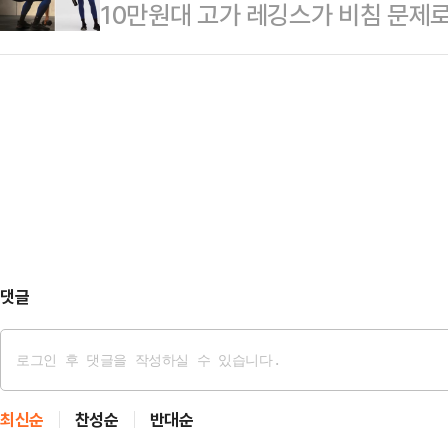
10만원대 고가 레깅스가 비침 문제로
온포근로자휴양소 준공식에 참석해 
'고발하겠다'고 했던 바로 그 비망록
매가 중단됐다.21일(현지시간) 블
되고 건축의 모든 요소가 주변의 자
스 의혹에 대해…
랜드 룰루레몬은 새 운동복 라인 '겟 로
다.온포근로자휴양소는 천연기념물로
매를 일시 중단한다고 밝혔다. 해당 제
규모의 온천 휴양시설이다. 지난 20
에 판매되고 있었다.룰루레몬은 최근 
서 '종합적인 문화휴식기지 및 치…
쿼트를 할 때 속이 비친다"는 글이 
'겟 로우' 제품은 무봉제 기술을 적
…
댓글
최신순
찬성순
반대순