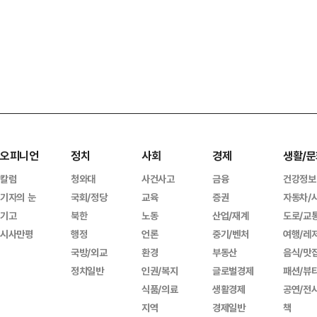
오피니언
정치
사회
경제
생활/문
칼럼
청와대
사건사고
금융
건강정보
기자의 눈
국회/정당
교육
증권
자동차/
기고
북한
노동
산업/재계
도로/교
시사만평
행정
언론
중기/벤처
여행/레
국방/외교
환경
부동산
음식/맛
정치일반
인권/복지
글로벌경제
패션/뷰
식품/의료
생활경제
공연/전
지역
경제일반
책