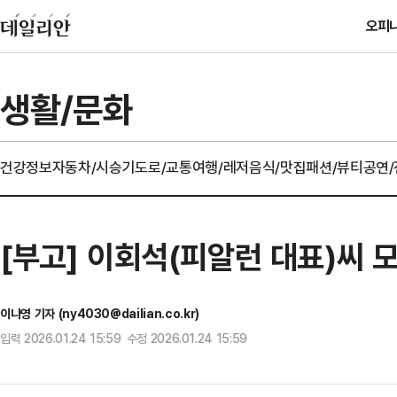
오피
생활/문화
건강정보
자동차/시승기
도로/교통
여행/레저
음식/맛집
패션/뷰티
공연
[부고] 이회석(피알런 대표)씨 
이나영 기자 (ny4030@dailian.co.kr)
입력 2026.01.24 15:59 수정 2026.01.24 15:59