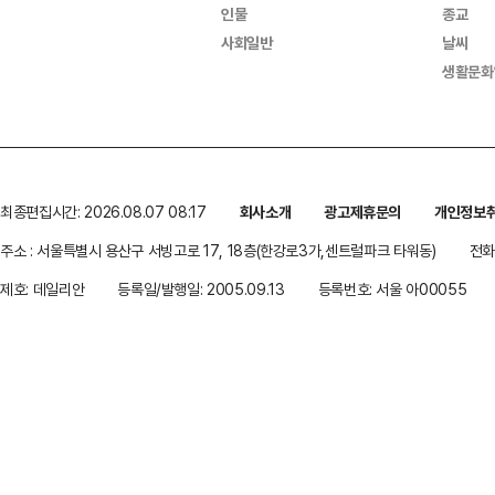
인물
종교
사회일반
날씨
생활문화
최종편집시간: 2026.08.07 08:17
회사소개
광고제휴문의
개인정보
주소 : 서울특별시 용산구 서빙고로 17, 18층(한강로3가,센트럴파크 타워동)
전화 
제호: 데일리안
등록일/발행일: 2005.09.13
등록번호: 서울 아00055