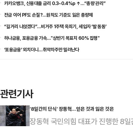
카카오뱅크, 신용대출 금리 0.3~0.4%p ↑…“총량 관리”
잔금 이어 PF도 손질?…원칙도 기준도 잃은 총량제
“길거리 나앉겠다”…비거주 1주택 옥죄기, 세입자 ‘발 동동’
하나금융, 포용금융 가속…"상반기 목표치 60% 집행"
‘포용금융’ 외치더니…취약차주만 밀려난다
관련기사
'8일간의 단식' 장동혁…얻은 것과 잃은 것은
장동혁 국민의힘 대표가 진행한 8일
5개월 앞으로 다가오면서 양당의 출