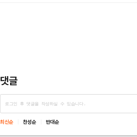
원이 충북 현장 최고위원회의에 불참
식해 맞불 작전에 돌입한 것으로 보
3…
정 대표에 대한 항의 차원이라는 관
물론 전기차 전환을 고려하는 고객까
진천 국가대표선수촌에서 현장 최고
수 있는 혜택을 확대한다고 22일 밝
구·황명선 최고위원은 참석하지 않았다
기아는 22…
의 참석이 어려운 것으로 알려졌다.이
최고위에 불참한다"며 "현장 최고위 
사유"라고 설명했다.…
댓글
최신순
찬성순
반대순