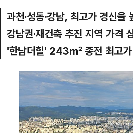
과천·성동·강남, 최고가 경신율 
강남권·재건축 추진 지역 가격 
'한남더힐' 243㎡ 종전 최고가 