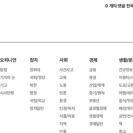
0 개의 댓글 전
오피니언
정치
사회
경제
생활/문
칼럼
청와대
사건사고
금융
건강정보
기자의 눈
국회/정당
교육
증권
자동차/
기고
북한
노동
산업/재계
도로/교
시사만평
행정
언론
중기/벤처
여행/레
국방/외교
환경
부동산
음식/맛
정치일반
인권/복지
글로벌경제
패션/뷰
식품/의료
생활경제
공연/전
지역
경제일반
책
인물
종교