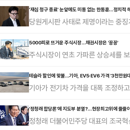
22일 더불어민주당과 조국혁신당이
'재심 청구 종료' 눈앞에도 미동 없는 한동훈…정치적 해
당원게시판 사태로 제명이라는 중징계
국민의힘 진로에 대한 고심도 깊어지고
심 신청을 하지 않겠다는 입장을 고수
상대적으로 결속력이 강한 전통 지지
된 당무감사가 조작됐고, 자신을 찍
5000피로 뜨거운 주식시장…채권시장은 '꽁꽁'
에서 쉽게 볼 수 없었던 '투사적' 
주식시장이 연초 가파른 상승세를 보이
당내에선 장동혁 대표가 쌍특검 수용
가가 나온다. 하지만 일각에서는 정
권시장에는 좀처럼 온기가 돌지 않고
대한 제명을 결정할 가능성이 높아진
측면에서 득보다 실이…
변수로 인한 변동성 우려까지 커지고
테슬라 할인에 맞불…기아, EV5·EV6 가격 '3천만원
를 놓치는 것이 아닌가 우려하고 있
기아가 전기차 가격을 대폭 조정하고 
관측이다.23일 금융투자협회에 따르
분쟁까지 번진다면 한 전 대표의 정
EV6의 가격을 보조금 적용시 30
리는 일제히 하락했다.3년 만기 국
고개를 들고 있다.…
금융 혜택부터 구매 이후 배터리 및
'정청래 합당론'에 지도부 분열?…현장최고위에 줄줄
2.9bp(1bp=0.01%포인트) 내린 
정청래 더불어민주당 대표의 조국혁
델3의 가격을 보조금 적용시 3000
물, 10년물은 각각 2.2bp, 3.3bp,