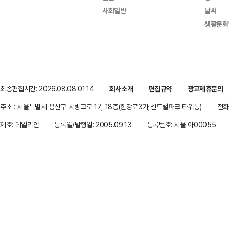
사회일반
날씨
생활문화
최종편집시간: 2026.08.08 01:14
회사소개
편집규약
광고제휴문의
주소 : 서울특별시 용산구 서빙고로 17, 18층(한강로3가,센트럴파크 타워동)
전화 
제호: 데일리안
등록일/발행일: 2005.09.13
등록번호: 서울 아00055