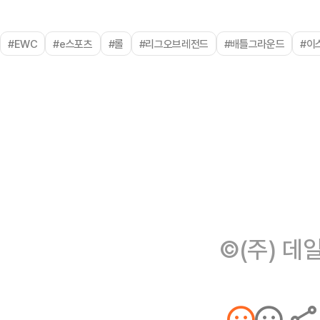
#EWC
#e스포츠
#롤
#리그오브레전드
#배틀그라운드
#이
©(주) 데