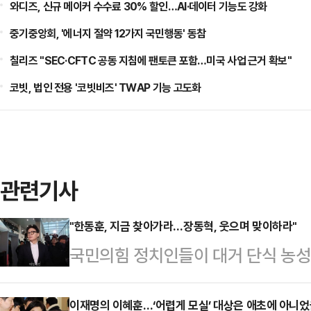
와디즈, 신규 메이커 수수료 30% 할인…AI·데이터 기능도 강화
중기중앙회, '에너지 절약 12가지 국민행동' 동참
칠리즈 "SEC·CFTC 공동 지침에 팬토큰 포함…미국 사업 근거 확보"
코빗, 법인 전용 '코빗비즈' TWAP 기능 고도화
관련기사
"한동훈, 지금 찾아가라…장동혁, 웃으며 맞이하라"
국민의힘 정치인들이 대거 단식 농성
메시지를 전달하면서 한동훈 전 대표
다. 장 대표 방문을 당원게시판 사
이재명의 이혜훈…‘어렵게 모실’ 대상은 애초에 아니었