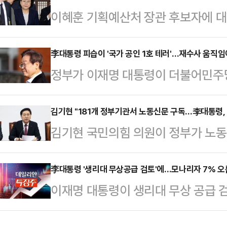
이혜훈 기획예산처 장관 후보자에 대
의 뜻을 전달할 수 있단 의미와 상징
회에 제출됐다. 인사청문회법에 따른
의 단식이 종료되는 시점이 불특정한
감안하면, 이미 1차 데드라인을 넘긴
李대통령 피습이 '국가 공인 1호 테러'…재수사 움직임에
한다는 목소리도 나온다. 아울러 한 
정부가 이재명 대통령이 더불어민주당
정경제기획위 위원장은 19일 재정
맞아야 한다는 주장도 고개를 들고 
사건을 테러로 지정하고 추가 진상 
에 대한 청문회 관련 안건을 상정할 
들이 엿새째 단식 …
로 공식 규정되면서 사건 발생 2년 
김기현 "181개 정부기관서 노동신문 구독…李대통령,
째 이유로는 이 후보자가 청문위원에 
김기현 국민의힘 의원이 정부가 노동
이 요구해 온 전면 재수사에도 속도
다. 그리고 두 번째는 ‘자료 제출 미
뉴스'로 일축한 이재명 대통령을 향해
일 김민석 국무총리 주재로 열린 
인사청문회는 열리지…
금으로 각 기관당 연 190만원씩의
李대통령 '생리대 무상공급 검토'에…모나리자 7% 오
을 테러방지법상 테러로 지정하는 안
이재명 대통령이 생리대 무상 공급 검
연 3억원이 넘는 국민혈세가 지출되
테러방지법 제정 이후 정부 차원에서
상향하고 있다.한국거래소에 따르면, 
냐"라고 비판했다.김기현 의원은 21
이번이 처음이다.총리실은…