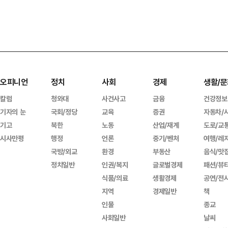
오피니언
정치
사회
경제
생활/문
칼럼
청와대
사건사고
금융
건강정보
기자의 눈
국회/정당
교육
증권
자동차/
기고
북한
노동
산업/재계
도로/교
시사만평
행정
언론
중기/벤처
여행/레
국방/외교
환경
부동산
음식/맛
정치일반
인권/복지
글로벌경제
패션/뷰
식품/의료
생활경제
공연/전
지역
경제일반
책
인물
종교
사회일반
날씨