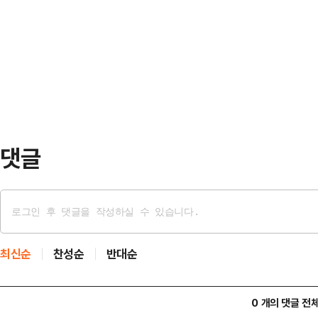
모나리자는 전장 대비 7.24% 오른 
서 현안질의를 할 때마다 정동영 통
까지 오르기도 했다.같은 시각 깨끗한
변을 하기에 '북한 대변인이냐'고 지적
중이다.이재명 대통령은 전날 국무
통령부터 북한 대…
40% 가까이 비싼 것 같은데, 싼 것
니냐"며 "아주 기본적인 품질을 갖춘
안을 …
댓글
최신순
찬성순
반대순
0 개의 댓글 전