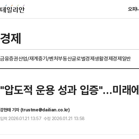
오피
경제
금융
증권
산업/재계
중기/벤처
부동산
글로벌경제
생활경제
경제일반
"압도적 운용 성과 입증"…미래
강현태 기자 (trustme@dailian.co.kr)
입력 2026.01.21 13:57 수정 2026.01.21 13:58