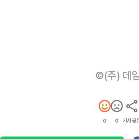
©(주) 데
기사 공
0
0