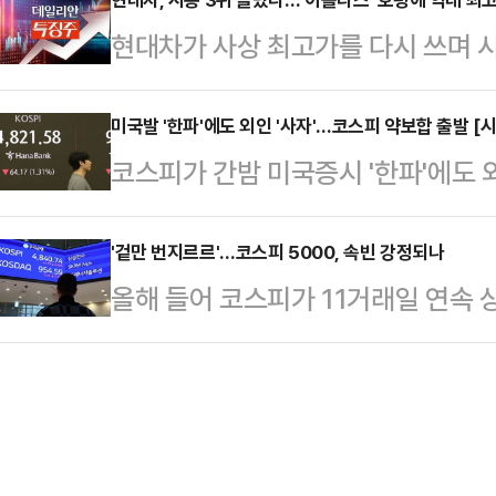
수혜주가 주목받고 있다.한국거래소에 
40% 가까이 비싼 것 같은데, 싼 것
현대차가 사상 최고가를 다시 쓰며 
시장에서 강관업체인 대동스틸은 전 거
니냐"며 "아주 기본적인 품질을 갖춘
소에 따르면 이날 오전 9시 45분 현
거래 중이다.같은 시각 넥스틸은 전장보
안을 …
7500원) 오른 44만500원에 거래
미국발 '한파'에도 외인 '사자'…코스피 약보합 출발 [시
래되고 있다.그밖에 하이스틸(18.48%
코스피가 간밤 미국증시 '한파'에도
치솟아 역대 최고가를 경신했다.이에
(8.07%) 등도 상승세를 보이고 있
보이고 있다.한국거래소에 따르면, 이
에너지솔루션과 삼성바이오로직스를 
관 브리…
래일보다 8.99포인트(0.18%) 내린
'겉만 번지르르'…코스피 5000, 속빈 강정되나
시가총액은 90조2982억원으로 시
올해 들어 코스피가 11거래일 연속 
장보다 76.81포인트(1.57%) 내
13일에는 종가 기준 사상 처음으로 
만 화려한 외관과 달리 내실을 챙기
면 외국인이 홀로 2900억원을 사들
능(AI) 전…
열겠다며 "모두의 성장"을 강조했던 
원, 485억원을 팔아치우고 있다.코
장'이 이어지는 모양새다.19일 한국
를 보이고 있다. 삼성전자(1.72%)·
어 14.87% 상승했다. 지난해 전 