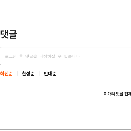
(75.63%)을 기록한 데 이어 올해
는 최근 증시 흐름이 ▲개인 '외면' 
는 데 …
댓글
최신순
찬성순
반대순
0 개의 댓글 전