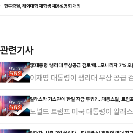
한투증권, 해외대학 재학생 채용설명회 개최
관련기사
李대통령 '생리대 무상공급 검토'에…모나리자 7% 오
이재명 대통령이 생리대 무상 공급 검
상향하고 있다.한국거래소에 따르면, 
모나리자는 전장 대비 7.24% 오른 
알래스카 가스관에 한일 자금 투입?…대동스틸, 트럼프
도널드 트럼프 미국 대통령이 알래스
까지 오르기도 했다.같은 시각 깨끗한
무역합의를 통해 자금을 확보했다고 
중이다.이재명 대통령은 전날 국무
현대차, 시총 3위 올랐다…‘아틀라스’ 호평에 역대 최고