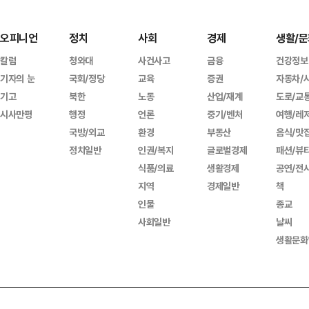
오피니언
정치
사회
경제
생활/문
칼럼
청와대
사건사고
금융
건강정보
기자의 눈
국회/정당
교육
증권
자동차/
기고
북한
노동
산업/재계
도로/교
시사만평
행정
언론
중기/벤처
여행/레
국방/외교
환경
부동산
음식/맛
정치일반
인권/복지
글로벌경제
패션/뷰
식품/의료
생활경제
공연/전
지역
경제일반
책
인물
종교
사회일반
날씨
생활문화