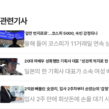
관련기사
'겉만 번지르르'…코스피 5000, 속빈 강정되나
올해 들어 코스피가 11거래일 연속 
만 화려한 외관과 달리 내실을 챙기
열겠다며 "모두의 성장"을 강조했던 
20대 여배우 성폭행한 기획사 대표 "성관계 억지로 한
일본의 한 기획사 대표가 소속 여성 
장'이 이어지는 모양새다.19일 한국
FNN방송 등에 따르면 지난 16일 
어 14.87% 상승했다. 지난해 전 
쿠마(39)를 업무상 위력에 의한 간음
2억원 빼돌린 女경리, 입사 2주차부터 손댔는데 '감형'
(75.63%)을 기록한 데 이어 올해
입사 2주 만에 회삿돈에 손을 대기 
이타마현 가스가베시 소재 사무실과 
는 최근 증시 흐름이 ▲개인 '외면' 
여성이 항소심에서 감형받았다.춘천