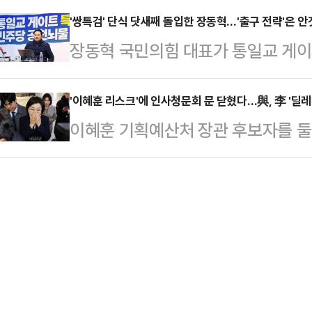
배우 A씨를 두 차례 성폭행한 혐의
는 데 …
상횡령 혐의로 기소된 A(49)씨에게 
'쌍특검' 단식 닷새째 돌입한 장동혁…'출구 전략'은 
"산책을 하자"며 불러낸 뒤 범행을
장동혁 국민의힘 대표가 통일교 게
개월을 선고했다고 18일 밝혔다.201
라는 지위에 있는 만큼 거절하기 어
한 이른바 '쌍특검법' 도입을 요구하
을 관리하는 경리과장으로 입사한 A씨
가 신고하면서…
정부·여당의 수용 가능성은 여전히 
'이혜훈 리스크'에 인사청문회 문 닫혔다…與, 李 '딜
초부터 약 7년간 251차례에 걸쳐 
이혜훈 기획예산처 장관 후보자를 둘
상태를 우려하는 목소리가 커지고 있
로 재판에 넘겨졌다.조사 결과 A씨는
까지 발목을 잡았다. 야당은 검증해야
운 상황이 이어지면서 국민의힘은 출
좌로 …
요구했지만, 핵심 의혹에 대한 제출
장 대표는 19일 국회 본관 로텐더
다고 판단했기 때문이다. 여당은 청
서 "목숨을 걸고 국민에게 호소하고 있
하고 있지만, 여론 부담에 단독 추
다"면서도 "하지만 …
제기획위원장은 19일 오후 국회에서
최 여부에 대해 "오늘은 어려울 것 