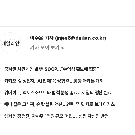
이주은 기자 (jnjes6@dailian.co.kr)
기사 모아 보기 >
중계권 치킨게임 발 뺀 SOOP…"수익성 확보에 집중"
카카오-삼성전자, 'AI 인재' 육성 협력…공동 해커톤 개최
위메이드, 액토즈소프트와 법적 분쟁 종료…로열티 정산 완료
애니 같은 그래픽, 손맛 살린 액션…엔씨 '리밋 제로 브레이커스'
엠게임 경영진, 자사주 1억원 규모 매입…"성장 자신감 반영"