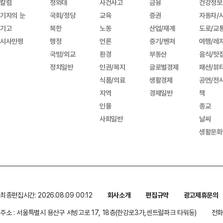
칼럼
청와대
사건사고
금융
건강정보
기자의 눈
국회/정당
교육
증권
자동차/
기고
북한
노동
산업/재계
도로/교
시사만평
행정
언론
중기/벤처
여행/레
국방/외교
환경
부동산
음식/맛
정치일반
인권/복지
글로벌경제
패션/뷰
식품/의료
생활경제
공연/전
지역
경제일반
책
인물
종교
사회일반
날씨
생활문화
최종편집시간: 2026.08.09 00:12
회사소개
편집규약
광고제휴문의
주소 : 서울특별시 용산구 서빙고로 17, 18층(한강로3가,센트럴파크 타워동)
전화 