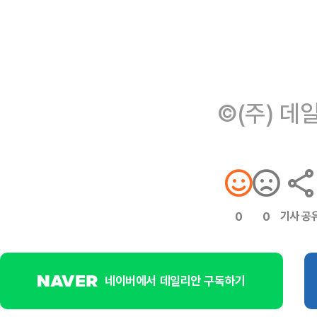
©(주) 데
기사 공
0
0
네이버에서 데일리안 구독하기