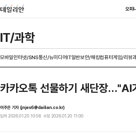
오피
IT/과학
모바일
인터넷/SNS
통신/뉴미디어
IT일반
보안/해킹
컴퓨터
게임/리뷰
카카오톡 선물하기 새단장…"AI가
이주은 기자 (jnjes6@dailian.co.kr)
입력 2026.01.20 10:58 수정 2026.01.20 11:00