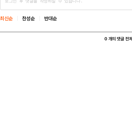
최신순
찬성순
반대순
0 개의 댓글 전