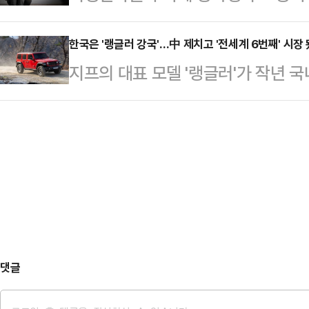
징역형의 집행유예를 선고받았다.14
재결집한 결과로 풀이된다.리얼미터가
에 김씨는 주택법…
현주)는 선고 공판에서 아동·청소년의
한국은 '랭글러 강국'…中 제치고 '전세계 6번째' 시장
일 무선(100%) 자동응답(ARS) 
지프의 대표 모델 '랭글러'가 작년 
의로 기소된 A(56)씨에게 징역 3년
당이 42.5%, 국민의힘은 37.0
국을 넘어 한국이 전세계 6위 시장
의 성폭력 치료 프로그램을 이수하고,
5.3%p 떨…
(KAIDA) 통계에 따르면, 작년 국내
취업 금지를 명령했다.A씨는 지난해
대비 약 7.3% 증가했다. 이는 같은
미성년자 B양을 아홉 차례에 걸쳐 
는 수치로, 랭글러가 한국 시장에서
기소됐다. 그는 …
보여준다.이에 따라 한국은 작년 기준
올라섰다. 전통적인 핵심 시장인 미국
댓글