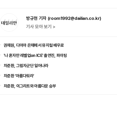
방규현 기자 (room1992@dailian.co.kr)
기사 모아 보기 >
권채원, 다이아 은채에서 뮤지컬 배우로
'나 혼자만 레벨업on ICE' 출연진, 파이팅
차준환, 그림자군단 일어나라
차준환 '아름다워라'
차준환, 이그리트와 아름다운 승부