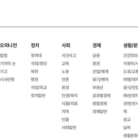
오피니언
정치
사회
경제
생활/문
칼럼
청와대
사건사고
금융
건강정보
기자의 눈
국회/정당
교육
증권
자동차/
기고
북한
노동
산업/재계
도로/교
시사만평
행정
언론
중기/벤처
여행/레
국방/외교
환경
부동산
음식/맛
정치일반
인권/복지
글로벌경제
패션/뷰
식품/의료
생활경제
공연/전
지역
경제일반
책
인물
종교
사회일반
날씨
생활문화