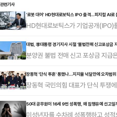
관련기사
'로봇 대어' HD현대로보틱스 IPO 출격…피지컬 AI로
HD현대로보틱스가 기업공개(IPO)
에 본격 착수했다. 로봇 산업 전반에
인공지능(AI)을 앞세운 성장 전략으
대법, 李대통령 경기지사 시절 '불법전매 신고포상금 
분양권 불법 전매 신고 포상금 지급
할 수 있을지가 관전 포인트다.19
원 판단이 나왔다. 이재명 대통령이
한국투자증권, KB증권, UBS를 
사건이란 점에 관심이 쏠린다.18일 
장동혁 '단식 투혼' 통했나…지지율 넉달만에 오차범위
(코스피) 상장을 준비 중이다. 공동
장동혁 국민의힘 대표가 단식 투쟁
대법관)는 최근 김모씨가 경기도에서
움증권이 참여한다. 회사는 연내 상
의 정당 지지율 격차가 약 넉 달 만
포상금 8500만원을 지급거부한 경
이 과정에서 일…
와 더불어민주당 공천 헌금 의혹, 이
50대 공무원이 16세 9번 성폭행, 왜 집행유예 선고일
했다.김씨는 2015년 11월 수도권 
미성년자를 수차례 성폭행하고 성적
종 악재로 여권이 역풍을 맞은 가운데
고다. 경기도에서 발생한 불법전매 