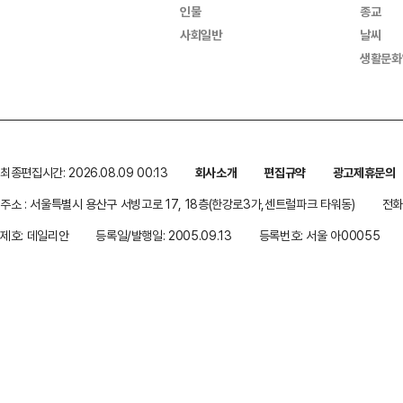
인물
종교
사회일반
날씨
생활문화
최종편집시간: 2026.08.09 00:13
회사소개
편집규약
광고제휴문의
주소 : 서울특별시 용산구 서빙고로 17, 18층(한강로3가,센트럴파크 타워동)
전화 
제호: 데일리안
등록일/발행일: 2005.09.13
등록번호: 서울 아00055