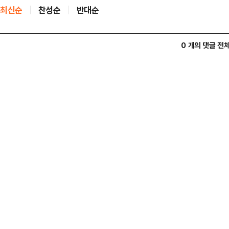
최신순
찬성순
반대순
0 개의 댓글 전