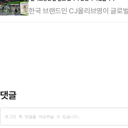
자료 제출에 응하지 않았다며 맹탕 
4~5년을 각각 선고받고 법정 구속된 
한국 브랜드인 CJ올리브영이 글로벌
기에 멈추지 않고 국민의힘은 이 후
년6개월에 집행유예 4년을 선고받고 
운데, 이와 유사한 뷰티 매장이 중국
령의 무너진 인사검증 시스템에 대한
도 항소장을 제…
신여대 교수는 14일 자신의 소셜미디
고 있다.국회 재정경제기획위원회 소
중국 후난성 창사시에 '올리브영'을 
원은 18일 국회에서 기자회견을 열
YOUNG)'이 버젓이 영업 중이라
수사기관 피의자 자리에 앉아…
따르면 온리영은 오픈 후 빠르게 매장
시에도 매장을 운영 중인 것으로 알
대표 색상 등 전반적…
댓글