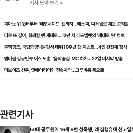
기사 모아 보기 >
피아노 위 윈터부터 ‘레모네이드’ 캔까지…에스파, 디테일로 채운 고척돔
따로 또 같이, 함께할 땐 제대로…12년 차 레드벨벳의 '제대로 된' 컴백
블랙핑크, 국립중앙박물관서 데뷔 10주년 팬 이벤트…4인 완전체 참석
앤더블 김규빈·투어스 도훈, ‘음악중심’ MC 하차…22일 마지막 방송
더보이즈 선우, 앳에어리어와 전속계약…그루비룸 품으로
관련기사
50대 공무원이 16세 9번 성폭행, 왜 집행유예 선고일