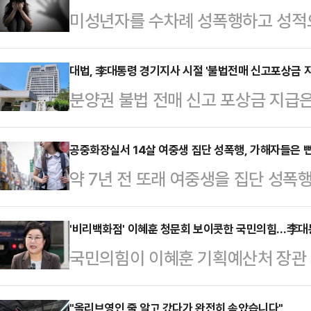
미성년자를 수차례 성폭행하고 성적
징역형의 집행유예를 선고받았다.14
현주)는 선고 공판에서 아동·청소년의
대법, 李대통령 경기지사 시절 '불법전매 신고포상금 
분양권 불법 전매 신고 포상금 지급
의로 기소된 A(56)씨에게 징역 3년
원 판단이 나왔다. 이재명 대통령이
의 성폭력 치료 프로그램을 이수하고,
사건이란 점에 관심이 쏠린다.18일 
공중화장실서 14살 여중생 집단 성폭행, 가해자들은 
취업 금지를 명령했다.A씨는 지난해
약 7년 전 또래 여중생을 집단 성폭
대법관)는 최근 김모씨가 경기도에서
미성년자 B양을 아홉 차례에 걸쳐 
이 징역형을 선고한 1심 판결에 불
포상금 8500만원을 지급거부한 경
기소됐다. 그는 …
특수상해, 아동학대, 아동복지법위반
'비리백화점' 이혜훈 청문회 보이콧한 국민의힘…李
했다.김씨는 2015년 11월 수도권 
국민의힘이 이혜훈 기획예산처 장관
등이용촬영) 등 혐의로 구속 기소된 이
고다. 경기도에서 발생한 불법전매 
했다. 각종 갑질과 비리 의혹을 받고
호인을 통해 법원에 항소장을 제출했
에 김씨는 주택법…
"올리브영인 줄 알고 갔다가 완전히 속았습니다"