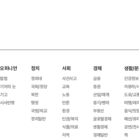
오피니언
정치
사회
경제
생활/문
칼럼
청와대
사건사고
금융
건강정보
기자의 눈
국회/정당
교육
증권
자동차/
기고
북한
노동
산업/재계
도로/교
시사만평
행정
언론
중기/벤처
여행/레
국방/외교
환경
부동산
음식/맛
정치일반
인권/복지
글로벌경제
패션/뷰
식품/의료
생활경제
공연/전
지역
경제일반
책