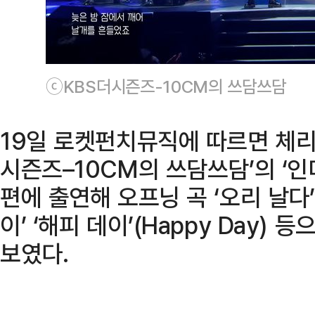
ⓒKBS더시즌즈-10CM의 쓰담쓰담
19일 로켓펀치뮤직에 따르면 체리
시즌즈–10CM의 쓰담쓰담’의 ‘인
편에 출연해 오프닝 곡 ‘오리 날다
이’ ‘해피 데이’(Happy Day)
보였다.