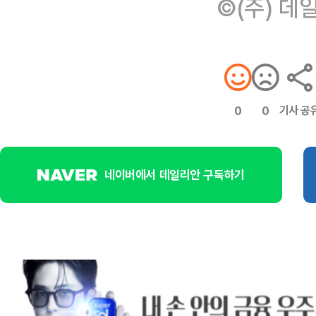
©(주) 데
기사 공
0
0
네이버에서 데일리안 구독하기