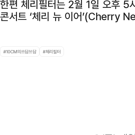
한편 체리필터는 2월 1일 오후 5
콘서트 ‘체리 뉴 이어’(Cherry N
#10CM의쓰담쓰담
#체리필터