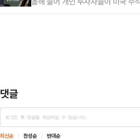
올해 들어 개인 투자자들이 미국 주식
현상도 가속화되는 모습이다.14일 
글 활동은 그 내용과 활동 경향성으로
고 있다.지난 연말 세금 회피 목적
최근 정기예금 금리를 소폭 하향 조
다"고 주장했다.'당…
새해 들어 미국 증시 상승에 베팅하는
가 더 오를 것이라는 시장의 기대와
었음에도 개인들이 좀처럼 국장 매수
표 상품인 'KB Star 정기예금'의 
이다.14일 한국예탁결제원 증권정보포
따라 12…
투자자들은 올해 들어 지난 12일까지 
조4886억원)를 사들였다.지난해 12
7385만 달…
댓글
최신순
찬성순
반대순