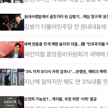
극을 향해 치닫고 있다. 장 대표는
작으로 규정하고 진상규명이 필요하다
원내사령탑에서 골칫거리 된 김병기…재심 청구에 '공천
김병기 더불어민주당 전 원내대표에 
출 의사를 밝혔다. 이에 한 전 대
리심판원의 제명 처분을 수용할 줄 알
어 장 대표가 조작 감사의 배후에 
기 때문이다. 결백을 입증할 시간을 
새벽 한동훈 전격 제명 윤리위 의결…韓 "민주주의를 
있다. 당 안팎에선 국민의힘 내 두
국민의힘 중앙윤리위원회가 새벽에 
앞둔 당 입장에선 부담스러운 요구로
도움이 될 것이 없다면서 뺄셈정치가
를 하겠다고 결정하고 기습 발표했다.
당의 한 축이었던 김 전 원내대표에 
내고 있다.장동혁 대표…
지키겠다"는 입장을 밝혔다.국민의힘
"3% 이자 또다시 자취 감추나"…은행권, 예테크 매력 
전 원내대표는 13일 페이스북을 통
지난해 말까지만 해도 연 3%대를 
판 사태'와 관련해, 한 전 대표를 
제명 결정에 서운함을 드러냈다. 윤
해 들어 멈칫하는 모습이다.주요 시
위는 새벽에 배포한 결정문에서 한 
러 의혹이…
크'의 매력이 낮아지자, 유동성 자금
오천피 가능성?…개미들, 국장 외면 '서학' 열공
글을 작성한 것으로 판단된다며 "가