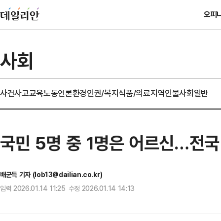
오피
사회
사건사고
교육
노동
언론
환경
인권/복지
식품/의료
지역
인물
사회일반
국민 5명 중 1명은 어르신…전국
배군득 기자 (lob13@dailian.co.kr)
입력 2026.01.14 11:25 수정 2026.01.14 14:13