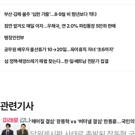
부산·김해·울주 ‘심한 가뭄’…8·9월 비 평년보다 적다
잠깐 맡겨도 매일 이자…우체국, 연 2.0% 파킹통장 5만좌 판매
행정안전부
공무원 배우자 출산휴가 10→20일…육아휴직 자녀 ‘초6까지’
섬 정책·해양쓰레기 해법 찾는다…한·일·베트남 전문가 집결
관련기사
'헤어질 결심' 장동혁 vs '버텨낼 결심' 한동훈…국민의힘
당원게시판 사태로 촉발된 장동혁 국