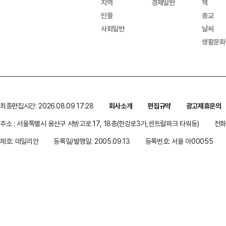
지역
경제일반
책
인물
종교
사회일반
날씨
생활문화
최종편집시간: 2026.08.09 17:28
회사소개
편집규약
광고제휴문의
주소 : 서울특별시 용산구 서빙고로 17, 18층(한강로3가,센트럴파크 타워동)
전화 
제호: 데일리안
등록일/발행일: 2005.09.13
등록번호: 서울 아00055