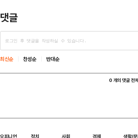
다"고 주장했다.'당…
댓글
최신순
찬성순
반대순
0 개의 댓글 전
오피니언
정치
사회
경제
생활/문