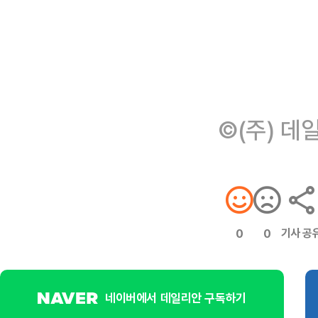
©(주) 데
기사 공
0
0
네이버에서 데일리안 구독하기