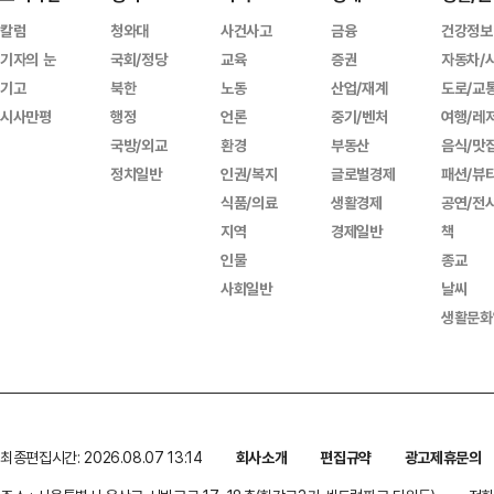
칼럼
청와대
사건사고
금융
건강정보
기자의 눈
국회/정당
교육
증권
자동차/
기고
북한
노동
산업/재계
도로/교
시사만평
행정
언론
중기/벤처
여행/레
국방/외교
환경
부동산
음식/맛
정치일반
인권/복지
글로벌경제
패션/뷰
식품/의료
생활경제
공연/전
지역
경제일반
책
인물
종교
사회일반
날씨
생활문화
최종편집시간: 2026.08.07 13:14
회사소개
편집규약
광고제휴문의