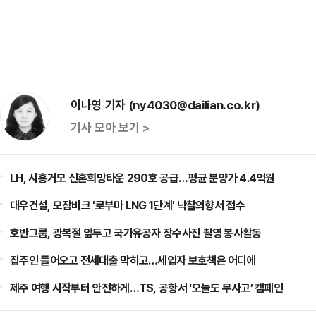
이나영 기자 (ny4030@dailian.co.kr)
기사 모아 보기 >
LH, 시흥거모 신혼희망타운 290호 공급…평균 분양가 4.4억원
대우건설, 모잠비크 '로부마 LNG 1단계' 낙찰의향서 접수
호반그룹, 광복절 앞두고 국가유공자 장수사진 촬영 봉사활동
집주인 들어오고 전세대출 막히고…세입자 보호책은 어디에
제주 여행 시작부터 안전하게…TS, 공항서 ‘오늘도 무사고’ 캠페인