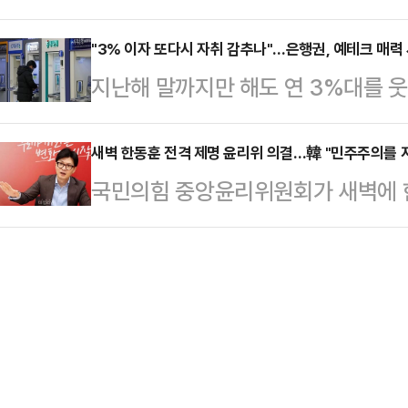
고 있다.지난 연말 세금 회피 목적
당의 한 축이었던 김 전 원내대표에 
내고 있다.장동혁 대표…
새해 들어 미국 증시 상승에 베팅하는
"3% 이자 또다시 자취 감추나"…은행권, 예테크 매력 
전 원내대표는 13일 페이스북을 통
지난해 말까지만 해도 연 3%대를 
었음에도 개인들이 좀처럼 국장 매수
제명 결정에 서운함을 드러냈다. 윤
해 들어 멈칫하는 모습이다.주요 시
이다.14일 한국예탁결제원 증권정보포
러 의혹이…
크'의 매력이 낮아지자, 유동성 자금
새벽 한동훈 전격 제명 윤리위 의결…韓 "민주주의를 
투자자들은 올해 들어 지난 12일까지 
국민의힘 중앙윤리위원회가 새벽에 
현상도 가속화되는 모습이다.14일 
조4886억원)를 사들였다.지난해 12
를 하겠다고 결정하고 기습 발표했다.
최근 정기예금 금리를 소폭 하향 조
7385만 달…
지키겠다"는 입장을 밝혔다.국민의힘
가 더 오를 것이라는 시장의 기대와
판 사태'와 관련해, 한 전 대표를 
표 상품인 'KB Star 정기예금'의 
위는 새벽에 배포한 결정문에서 한 
따라 12…
글을 작성한 것으로 판단된다며 "가
글 활동은 그 내용과 활동 경향성으로