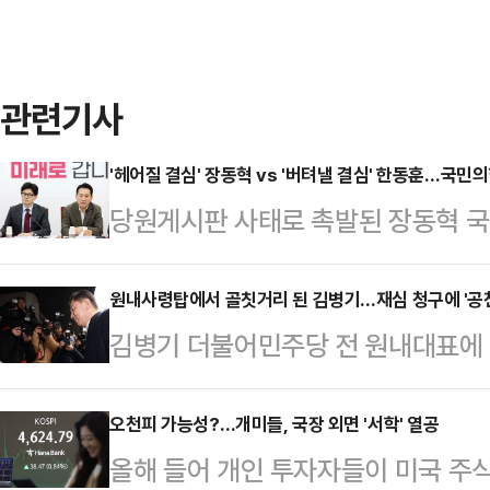
관련기사
'헤어질 결심' 장동혁 vs '버텨낼 결심' 한동훈…국민의힘
당원게시판 사태로 촉발된 장동혁 국
극을 향해 치닫고 있다. 장 대표는
작으로 규정하고 진상규명이 필요하다
원내사령탑에서 골칫거리 된 김병기…재심 청구에 '공천
김병기 더불어민주당 전 원내대표에 
출 의사를 밝혔다. 이에 한 전 대
리심판원의 제명 처분을 수용할 줄 알
어 장 대표가 조작 감사의 배후에 
기 때문이다. 결백을 입증할 시간을 
오천피 가능성?…개미들, 국장 외면 '서학' 열공
있다. 당 안팎에선 국민의힘 내 두
올해 들어 개인 투자자들이 미국 주식
앞둔 당 입장에선 부담스러운 요구로
도움이 될 것이 없다면서 뺄셈정치가