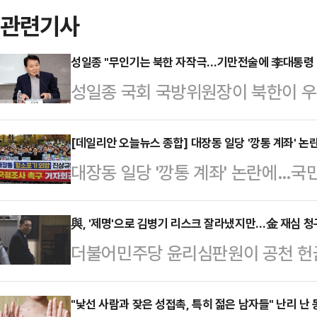
관련기사
성일종 "무인기는 북한 자작극…기만전술에 李대통령 
성일종 국회 국방위원장이 북한이 
하는 사태는 북한의 자작극일 가능성
과 엄정 수사를 운운하며 긴박하게 
[데일리안 오늘뉴스 종합] 대장동 일당 '깡통 계좌' 논란
사 마친 김병기 "충실히 소명했다"…윤리심판원 결단만
대장동 일당 '깡통 계좌' 논란에…국민
어가는 결과를 초래할 수 있다고 우
아"경기 성남시가 대장동 개발 사업
서 북한의 '무인기 겁박 사태'를 가
환수를 위해 가압류한 계좌들이 사실상
與, '제명'으로 김병기 리스크 잘라냈지만…金 재심 청구
다"며 "이에 대한 분석이 다방면에서
더불어민주당 윤리심판원이 공천 헌금
데, 국민의힘이 "범죄자를 단죄하지 
왔어야 한다"고 지적했다.이번 '무인
민주당 전 원내대표에 대해 제명 처분
다"고 일침을 가했다.최은석 원내수석
은 이유에 대해, 성 위원장…
혹 리스크에서 일단 벗어났지만, 김 
"낯선 사람과 잦은 성접촉, 특히 젊은 남자들" 난리 난
당의 비리는 조직적으로 설계된 약탈