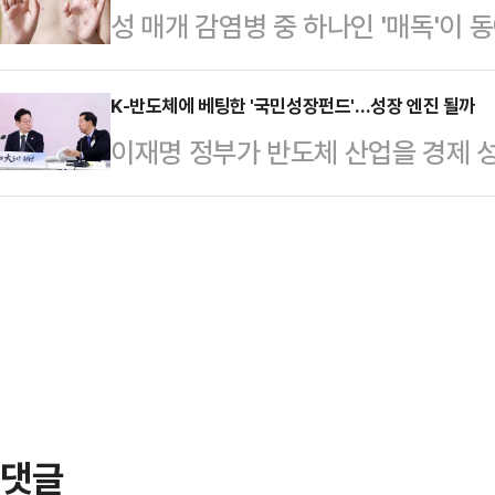
성 매개 감염병 중 하나인 '매독'이
심을 청구할 경우 사태는 장기화될 가
실상의 완전범죄로 굳어지고 있다"며
근 일본 FNN프라임 등 외신에 따르
대표의 마지막 결단을 압박할 것으로
기 "충실히 소명했…
가 1만3000명을 넘어서 당국이 감
K-반도체에 베팅한 '국민성장펀드'…성장 엔진 될까
울 여의도 중앙당사에서 브리핑을 통
이재명 정부가 반도체 산업을 경제 성
자는 2010년대 이후 급증하고 있다
의 심의 결과, 징계시효 완성 여부,
민성장펀드를 통해 풀릴 대규모 자금
2020년 6619명이었던 매독 감염자
의 안건에 대해 제명…
쏠린다. 반도체 패권 경쟁이 치열한
처음 돌파했다고 밝혔다. 이어 2023년
기회라는 점에서 업계 전반의 기대가
등 매년 1만3000여명을 웃돌고 있다
정부는 반도체 생태계 전반의 경쟁력
제조에서 팹리스까지 생태계 전반에 
규제·연구개발(R&D)·인재 전반에 
장펀드는 ▲…
댓글