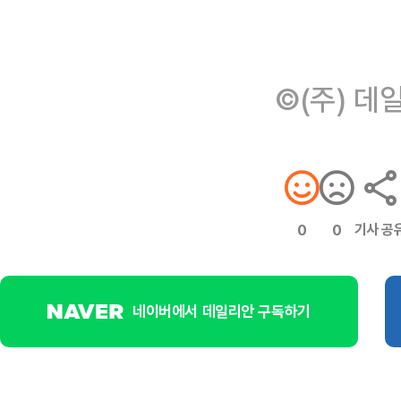
©(주) 데
기사 공
0
0
네이버에서 데일리안 구독하기