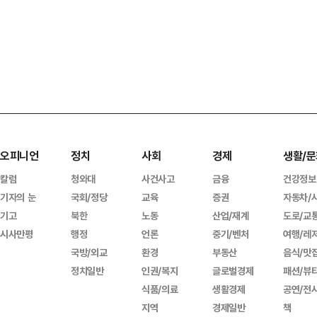
오피니언
정치
사회
경제
생활/문
칼럼
청와대
사건사고
금융
건강정보
기자의 눈
국회/정당
교육
증권
자동차/
기고
북한
노동
산업/재계
도로/교
시사만평
행정
언론
중기/벤처
여행/레
국방/외교
환경
부동산
음식/맛
정치일반
인권/복지
글로벌경제
패션/뷰
식품/의료
생활경제
공연/전
지역
경제일반
책