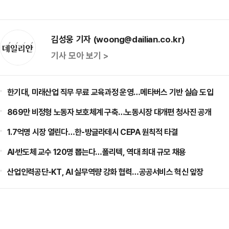
김성웅 기자 (woong@dailian.co.kr)
기사 모아 보기 >
한기대, 미래산업 직무 무료 교육과정 운영…메타버스 기반 실습 도입
869만 비정형 노동자 보호체계 구축…노동시장 대개편 청사진 공개
1.7억명 시장 열린다…한-방글라데시 CEPA 원칙적 타결
AI·반도체 교수 120명 뽑는다…폴리텍, 역대 최대 규모 채용
산업인력공단-KT, AI 실무역량 강화 협력…공공서비스 혁신 앞장