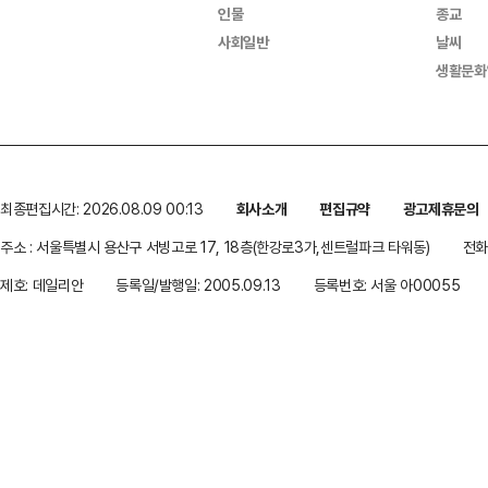
인물
종교
사회일반
날씨
생활문화
최종편집시간: 2026.08.09 00:13
회사소개
편집규약
광고제휴문의
주소 : 서울특별시 용산구 서빙고로 17, 18층(한강로3가,센트럴파크 타워동)
전화 
제호: 데일리안
등록일/발행일: 2005.09.13
등록번호: 서울 아00055