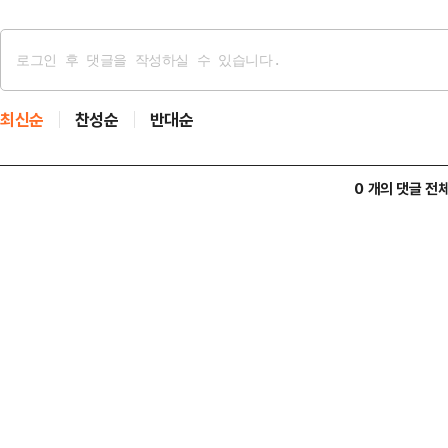
최신순
찬성순
반대순
0 개의 댓글 전