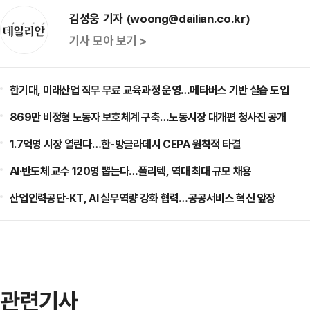
김성웅 기자 (woong@dailian.co.kr)
기사 모아 보기 >
한기대, 미래산업 직무 무료 교육과정 운영…메타버스 기반 실습 도입
869만 비정형 노동자 보호체계 구축…노동시장 대개편 청사진 공개
1.7억명 시장 열린다…한-방글라데시 CEPA 원칙적 타결
AI·반도체 교수 120명 뽑는다…폴리텍, 역대 최대 규모 채용
산업인력공단-KT, AI 실무역량 강화 협력…공공서비스 혁신 앞장
관련기사