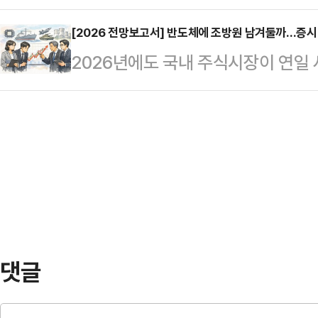
은 입맛이 없을 때 밥을 국에 말아 먹
2020년 6619명이었던 매독 감염자
국회부의장도 …
울철 별미는 바로 '매생이국'이다.
[2026 전망보고서] 반도체에 조방원 남겨둘까…증시
처음 돌파했다고 밝혔다. 이어 2023년
2026년에도 국내 주식시장이 연일 
부드러운 식감과 독특한 맛이 매력적
등 매년 1만3000여명을 웃돌고 있다
이어가고 있다.반도체 섹터가 ‘주도주
며, 국물 요리나 비빔밥, 찌개 등 
해 반도체와 함께 증시를 이끌었던 ‘조
'순수한 이끼를 바로 뜯는다'라는 의
장 관심이 향하고 있다. 반도체를 이
다.조선 후기 문신인 정약전의 <자산
목된다.11일 한국거래소에 따르면 
늘…
8.8% 상승했다. 지난해 코스피가 4
질 개선과 기업의 펀더멘털(기초체력)
할 것…
댓글