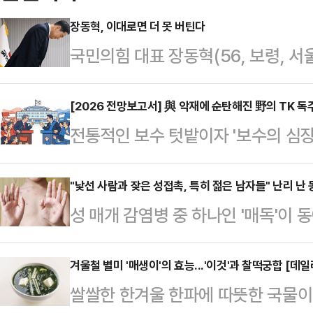
장동혁, 이대로면 더 못 버틴다
국민의힘 대표 장동혁(56, 보령, 서
발휘로 당권을 유지해도 결국 끝이고 
선 대패를 피하기 위해 지도부 일부-
[2026 전망보고서] 與 악재에 순탄해진 野의 TK 
전통적인 보수 텃밭이자 '보수의 심장'
들어서 그가 조기에 끌어내려질 수 있
철마다 보수 진영의 승리가 기정사실
마감될 수도 있다.아직도 그의 영원
엄을 앞세워 TK 공략에 본격적으로
"낯선 사람과 잦은 성접촉, 특히 젊은 남자들" 난리 난
때문이다. 그는 이걸로 망하게 돼 있다
성 매개 감염병 중 하나인 '매독'이
기획예산처 장관 후보자를 둘러싼 각종
광신도들과 “트럼프가 항공모함 끌고
근 일본 FNN프라임 등 외신에 따르
방선거에서도 이변이 일어나기는 쉽지
부정선…
가 1만3000명을 넘어서 당국이 감
겨울철 별미 '매생이'의 효능...'이것'과 찰떡궁합 [데일
가운데 개혁신당이 경쟁력을 발휘할 
쌀쌀한 한겨울 한파에 따뜻한 국물이
자는 2010년대 이후 급증하고 있다
의힘에서는 추경호·최은석 의원이 대