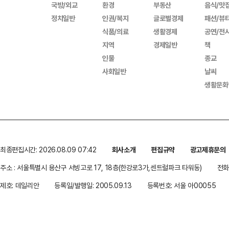
국방/외교
환경
부동산
음식/맛
정치일반
인권/복지
글로벌경제
패션/뷰
식품/의료
생활경제
공연/전
지역
경제일반
책
인물
종교
사회일반
날씨
생활문화
최종편집시간: 2026.08.09 07:42
회사소개
편집규약
광고제휴문의
주소 : 서울특별시 용산구 서빙고로 17, 18층(한강로3가,센트럴파크 타워동)
전화 
제호: 데일리안
등록일/발행일: 2005.09.13
등록번호: 서울 아00055