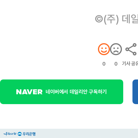
©(주) 데
기사 공
0
0
네이버에서 데일리안 구독하기