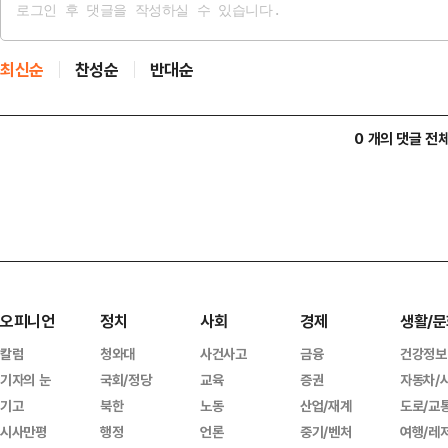
최신순
찬성순
반대순
0 개의 댓글 전
오피니언
정치
사회
경제
생활/문
칼럼
청와대
사건사고
금융
건강정보
기자의 눈
국회/정당
교육
증권
자동차/
기고
북한
노동
산업/재계
도로/교
시사만평
행정
언론
중기/벤처
여행/레