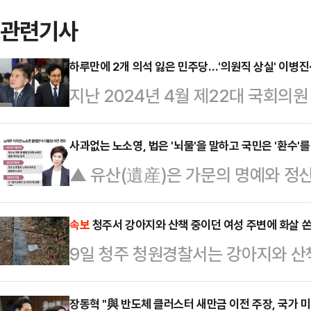
관련기사
하루만에 2개 의석 잃은 민주당…'의원직 상실' 이병진
지난 2024년 4월 제22대 국회의
의 등으로 재판에 넘겨진 더불어민주
선 무효형이 이달 8일 대법원에서 
사과없는 노소영, 법은 '뇌물'을 말하고 국민은 '환수'를
▲ 유산(遺産)은 가문의 명예와 정신
안갑) 의원도 지난 총선 당시 선거
어떤 유산은 가문의 영광이 아니라 '
며 의원직을 상실했다.단 하루만에 
5공과 6공의 그림자인 '전두환·노태
속보
청주서 강아지와 산책 중이던 여성 주변에 화살 쏜
되면서 오는 6월 재보궐 선거가 치
9일 청주 청원경찰서는 강아지와 산책
대통령이 기업들로부터 거둬들인 돈은
던 인천 계양을과 강훈식 대통령 비서
남성 두 명을 특수폭행 혐의로 불구
지만, 본질은 권력을 사유화해 챙긴
지역구인 경기 평택…
장동혁 "與 반도체 클러스터 새만금 이전 주장, 국가 미
은 1995년 세상을 뒤흔든 뒤 30년