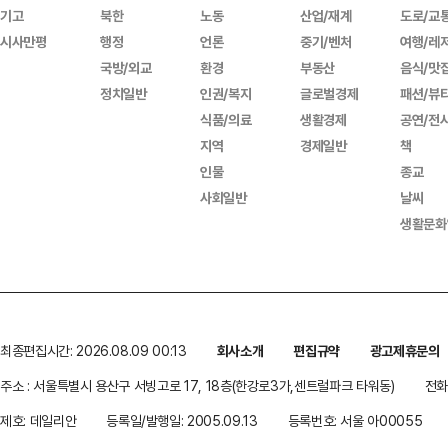
기고
북한
노동
산업/재계
도로/교
시사만평
행정
언론
중기/벤처
여행/레
국방/외교
환경
부동산
음식/맛
정치일반
인권/복지
글로벌경제
패션/뷰
식품/의료
생활경제
공연/전
지역
경제일반
책
인물
종교
사회일반
날씨
생활문화
최종편집시간: 2026.08.09 00:13
회사소개
편집규약
광고제휴문의
주소 : 서울특별시 용산구 서빙고로 17, 18층(한강로3가,센트럴파크 타워동)
전화 
제호: 데일리안
등록일/발행일: 2005.09.13
등록번호: 서울 아00055