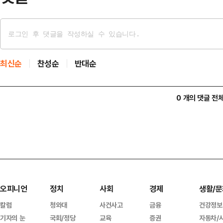
최신순
찬성순
반대순
0 개의 댓글 전
오피니언
정치
사회
경제
생활/문
칼럼
청와대
사건사고
금융
건강정보
기자의 눈
국회/정당
교육
증권
자동차/