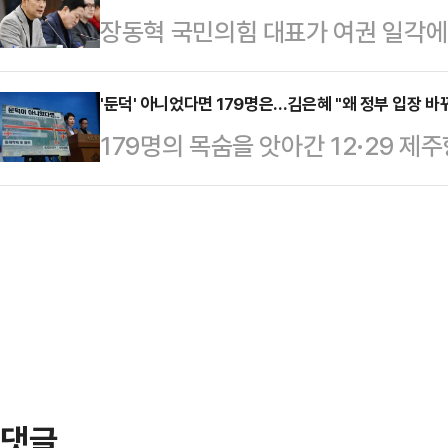
장동혁 국민의힘 대표가 여권 일각에
됐다. 이번엔 진상 규명이 아니라 딸
대해 "그저 국가의 미래를 팔아서 
아트센터…
적 선동에 불과하다"고 일갈했다.장동
'둔덕' 아니었다면 179명은…김은혜 "왜 정부 입장 
179명의 목숨을 앗아간 12·29 
닉스 공사 현장에서 "최근 이재명 
제공항의 콘크리트 소재 방위각 시설
안되는 명분을 내세워 용인 반도체
나왔다. 정부는 관련 비공개 시뮬레
한 주장을 하고 있다"며 "이곳은 
적합했다는 입장을 밝힌 것으로 나타
높였다.장 대표는 "우리가 있는 이곳
국회에서 기자회견을 열어 정부로부터
꿀 수도 없고 흔들 …
공항의 방위각 제공 시설이 둔덕이 
있었다면, 항공기는 담장을 뚫고 지
상자가 발생할 정도로 크…
댓글