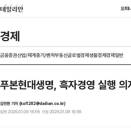
오피
경제
금융
증권
산업/재계
중기/벤처
부동산
글로벌경제
생활경제
경제일반
푸본현대생명, 흑자경영 실행 의지
김민환 기자 (kol1282@dailian.co.kr)
입력 2026.01.09 16:56 수정 2026.01.09 16:56