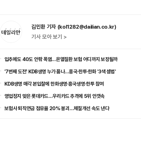
김민환 기자 (kol1282@dailian.co.kr)
기사 모아 보기 >
입추에도 40도 안팎 폭염…온열질환 보험 어디까지 보장될까
'7번째 도전' KDB생명 누가 품나…흥국·한투·한화 '3색 셈법'
KDB생명 매각 본입찰에 한화생명·흥국생명·한투 참여
영업정지 맞은 롯데카드…우리카드 추격에 5위 안갯속
보험사 퇴직연금 점유율 20% 붕괴…체질개선 속도 낸다