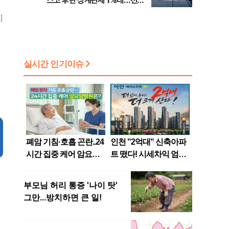
스코 후판 상계관세 1%대…천하
람, 의원 최초 논산훈련소 2박3일
지
'입소'