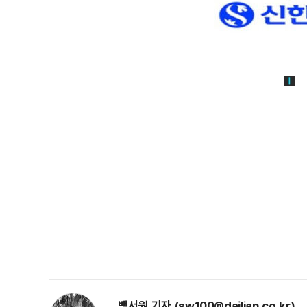
백서원 기자 (sw100@dailian.co.kr)