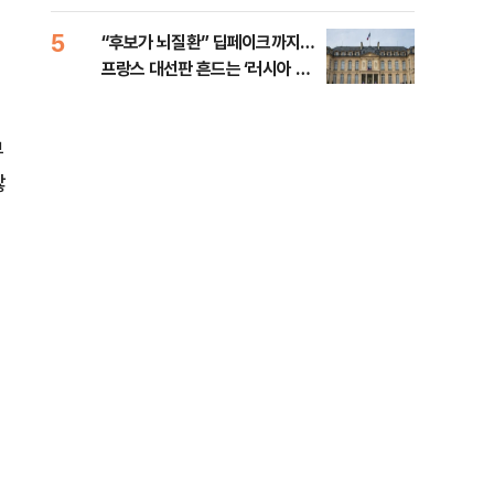
췄다
5
10
“후보가 뇌질환” 딥페이크까지…
호르
프랑스 대선판 흔드는 ‘러시아 검
경파
은손’
부
않