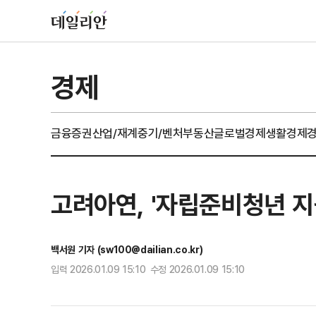
경제
금융
증권
산업/재계
중기/벤처
부동산
글로벌경제
생활경제
고려아연, '자립준비청년 지
백서원 기자 (sw100@dailian.co.kr)
입력 2026.01.09 15:10 수정 2026.01.09 15:10