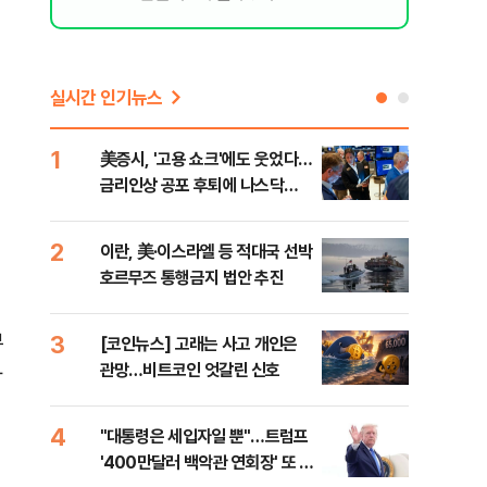
실시간 인기뉴스
1
6
美증시, '고용 쇼크'에도 웃었다…
[인
금리인상 공포 후퇴에 나스닥
인사
1.3%↑
2
7
이란, 美·이스라엘 등 적대국 선박
"아
호르무즈 통행금지 법안 추진
철 
데일
부
3
8
[코인뉴스] 고래는 사고 개인은
[단
관망…비트코인 엇갈린 신호
1%
와
4
9
"대통령은 세입자일 뿐"…트럼프
美 
'400만달러 백악관 연회장' 또 멈
일자