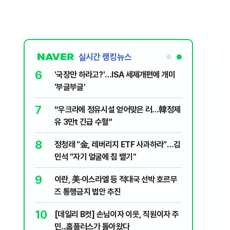
실시간 랭킹뉴스
6
놀이장서 구렁
'국장만 하라고?'…ISA 세제개편에 개미
'부글부글'
7
문가가 경고한
“우크라에 정유시설 얻어맞은 러…韓정제
유 3만t 긴급 수혈”
8
 외치자…與
정청래 "金, 레버리지 ETF 사과하라"…김
하라"
민석 "자기 얼굴에 침 뱉기"
9
통령과 1년
이란, 美·이스라엘 등 적대국 선박 호르무
즈 통행금지 법안 추진
10
분기배당…추
[데일리 B컷] 손님이자 이웃, 직원이자 주
민...홈플러스가 돌아왔다