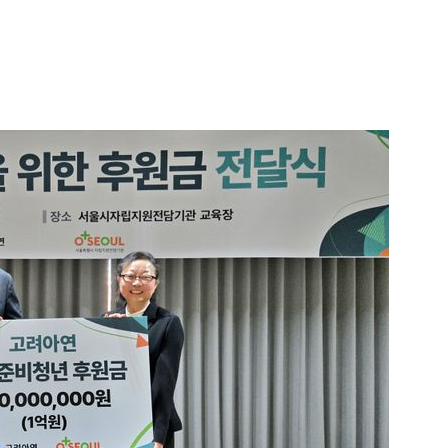
1
[속보] '길이 1.5m' 안동 물
이 출몰…한때 시민 대피 소동
2
"편해서 매일 신었는데"...전
'크록스'의 숨은 위험
3
송영길·김민석, '조희대 탄핵'
법사위원들 "즉시 대법관 제청
4
박지원이 본 호남 당심…"李대
함께한 김민석에 갈 것"
5
SK하이닉스, 주당 375원 
가 주주환원책 3분기 발표