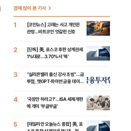
경제 많이 본 기사
에
1
[코인뉴스] 고래는 사고 개인은
관망…비트코인 엇갈린 신호
2
[단독] 美, 포스코 후판 상계관세
1%대로…3.70%서 '뚝'
3
"실리콘밸리 출신 강사 초빙"…금
투협, 챗GPT·파이썬 금융 데이터
분석 과정 개설
4
'국장만 하라고?'…ISA 세제개편
에 개미 '부글부글'
5
[데일리안 오늘뉴스 종합] 美, 포