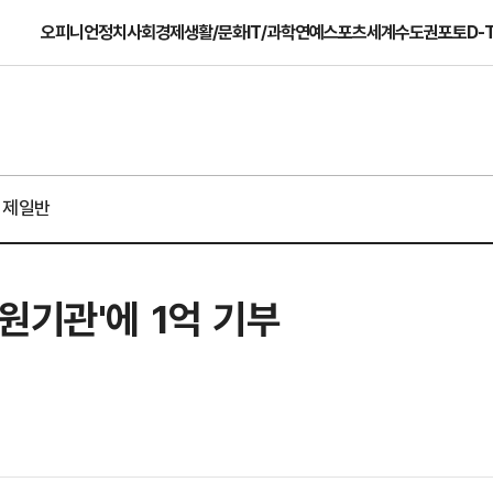
오피니언
정치
사회
경제
생활/문화
IT/과학
연예
스포츠
세계
수도권
포토
D-
경제일반
원기관'에 1억 기부