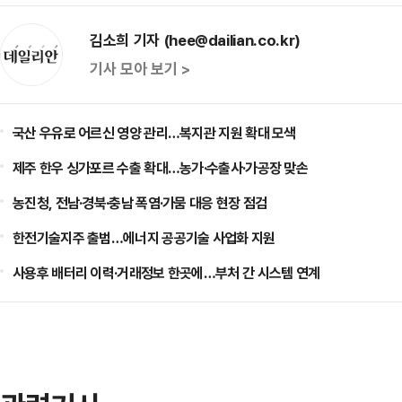
김소희 기자 (hee@dailian.co.kr)
기사 모아 보기 >
국산 우유로 어르신 영양 관리…복지관 지원 확대 모색
제주 한우 싱가포르 수출 확대…농가·수출사·가공장 맞손
농진청, 전남·경북·충남 폭염·가뭄 대응 현장 점검
한전기술지주 출범…에너지 공공기술 사업화 지원
사용후 배터리 이력·거래정보 한곳에…부처 간 시스템 연계