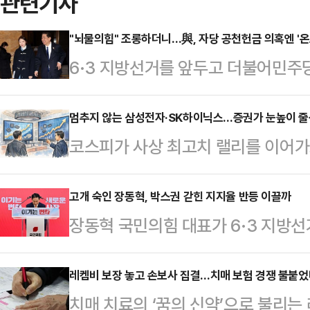
관련기사
"뇌물의힘" 조롱하더니…與, 자당 공천헌금 의혹엔 '온
6·3 지방선거를 앞두고 더불어민주당
금 의혹'이라는 악재에 직면했다. 
번 사태를 "개인의 일탈"로 규정했다
멈추지 않는 삼성전자·SK하이닉스…증권가 눈높이 
코스피가 사상 최고치 랠리를 이어가
발생한 사건을 끌어오거나, "국민의힘
(FOMO·Fear Of Missing O
기에 나섰다. 같은 사안에도 행위의
스가 연일 고점을 새로 쓰고 있다.
고개 숙인 장동혁, 박스권 갇힌 지지율 반등 이끌까
나온다.8일 정치권에 따르면 민주당은
장동혁 국민의힘 대표가 6·3 지방선
SK하이닉스의 목표주가를 상향 조정
병기 의원에 대한 2020년 총선 당
비상계엄 사태에 대해 고개를 숙이면
일 한국거래소에 따르면 새해 들어 전
진상 규명을…
단절을 강조하며 미래로 나아가겠다
레켐비 보장 놓고 손보사 집결…치매 보험 경쟁 불붙
(11만9900→13만8800원) 상승했
치매 치료의 ‘꿈의 신약’으로 불리는
지지율 벽을 넘어설 수 있을 지에 
(65만1000→75만6000원) 올랐