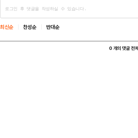
최신순
찬성순
반대순
0 개의 댓글 전