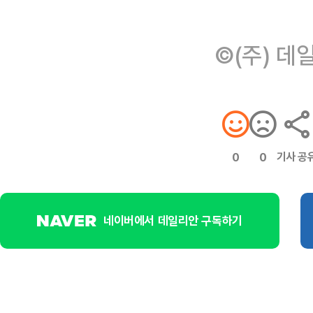
©(주) 데
기사 공
0
0
네이버에서 데일리안 구독하기