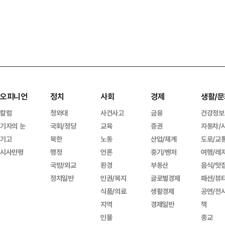
오피니언
정치
사회
경제
생활/문
칼럼
청와대
사건사고
금융
건강정보
기자의 눈
국회/정당
교육
증권
자동차/
기고
북한
노동
산업/재계
도로/교
시사만평
행정
언론
중기/벤처
여행/레
국방/외교
환경
부동산
음식/맛
정치일반
인권/복지
글로벌경제
패션/뷰
식품/의료
생활경제
공연/전
지역
경제일반
책
인물
종교