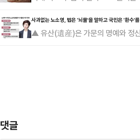
장이 손해보험업계 전반으로 확산되
스탯리서치·코리아리서치·한국리서치가
를 거…
련 특약을 선보이며 포문을 연 데 이
사과없는 노소영, 법은 '뇌물'을 말하고 국민은 '환수'를
난 5∼7일 진행한 전국지표조사(N
▲ 유산(遺産)은 가문의 명예와 정신
약을 출시하며 경쟁이 본격화되는 모
23%로 집계됐다.지난 조사 대비 3
어떤 유산은 가문의 영광이 아니라 '
험사에 그쳤던 레켐비 치료비 보장이 
20~30%대 박스권을 …
5공과 6공의 그림자인 '전두환·노태
KB손해보험, NH농협손해보험, 흥국
대통령이 기업들로부터 거둬들인 돈은
반으로 확대됐다.앞서 2024년 흥국
지만, 본질은 권력을 사유화해 챙긴
약을 출시해 9개월간 …
은 1995년 세상을 뒤흔든 뒤 30년
됐다. 이번엔 진상 규명이 아니라 딸
아트센터…
댓글