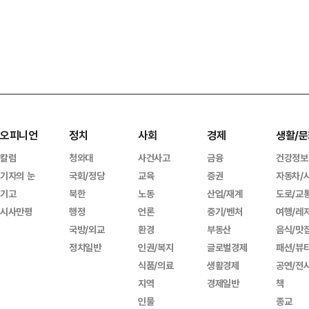
오피니언
정치
사회
경제
생활/문
칼럼
청와대
사건사고
금융
건강정보
기자의 눈
국회/정당
교육
증권
자동차/
기고
북한
노동
산업/재계
도로/교
시사만평
행정
언론
중기/벤처
여행/레
국방/외교
환경
부동산
음식/맛
정치일반
인권/복지
글로벌경제
패션/뷰
식품/의료
생활경제
공연/전
지역
경제일반
책
인물
종교