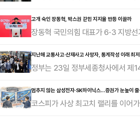
실현 계획을 공개했다.현대차·기아 
기에 나섰다. 같은 사안에도 행위의
베이거스에서 열린 'CES 파운드리 2
고개 숙인 장동혁, 박스권 갇힌 지지율 반등 이끌까
나온다.8일 정치권에 따르면 민주당은
장동혁 국민의힘 대표가 6·3 지방선
엑스와 협력해 '온-디바이스 AI'를 
병기 의원에 대한 2020년 총선 당
비상계엄 사태에 대해 고개를 숙이면
산 준비를 마쳤다고 밝혔다.CES 파
진상 규명을…
단절을 강조하며 미래로 나아가겠다
지난해 교통사고·산재사고 사망자, 통계작성 이래 최
시·발표 프로그램으로, AI와 블록체
정부는 23일 정부세종청사에서 제14
지지율 벽을 넘어설 수 있을 지에 
로 기술 통합과 산업 적용 방안을 논
협의회'를 개최하고 교통사고, 산재사
스탯리서치·코리아리서치·한국리서치가
처의 이행사항 및 성과를 점검하고 
멈추지 않는 삼성전자·SK하이닉스…증권가 눈높이 
난 5∼7일 진행한 전국지표조사(N
코스피가 사상 최고치 랠리를 이어가
기 3대 프로젝트는 교통·산재·자살 
23%로 집계됐다.지난 조사 대비 3
(FOMO·Fear Of Missing O
절반 줄이기 목표로 2018년부터 
20~30%대 박스권을 …
스가 연일 고점을 새로 쓰고 있다.
민생명을 지키는 것은 정부가 해야 할
SK하이닉스의 목표주가를 상향 조정