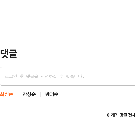
부의 변경과 상관없이 사망사고를 줄
일 한국거래소에 따르면 새해 들어 전
조했다.음주운전 …
(11만9900→13만8800원) 상승했
(65만1000→75만6000원) 올랐
를 거…
댓글
최신순
찬성순
반대순
0 개의 댓글 전