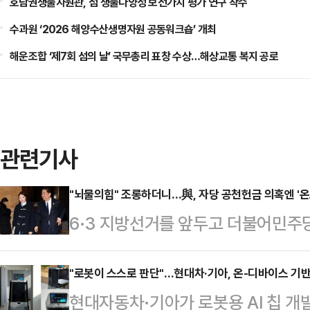
호남권생물자원관, 섬 생물다양성 보전가치 평가 연구 착수
수과원 ‘2026 해양수산생명자원 공동워크숍’ 개최
해운조합 ‘제7회 섬의 날’ 국무총리 표창 수상…해상교통 복지 공로
관련기사
"뇌물의힘" 조롱하더니…與, 자당 공천헌금 의혹엔 '온
6·3 지방선거를 앞두고 더불어민주당
금 의혹'이라는 악재에 직면했다. 
번 사태를 "개인의 일탈"로 규정했다
"로봇이 스스로 판단"…현대차·기아, 온-디바이스 기반 AI
현대자동차·기아가 로봇용 AI 칩 개발
발생한 사건을 끌어오거나, "국민의힘