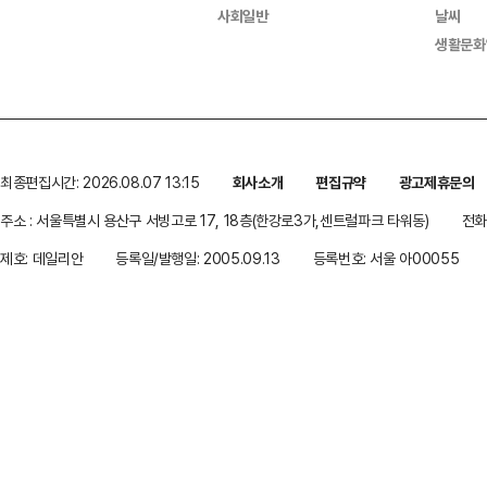
사회일반
날씨
생활문화
최종편집시간: 2026.08.07 13:15
회사소개
편집규약
광고제휴문의
주소 : 서울특별시 용산구 서빙고로 17, 18층(한강로3가,센트럴파크 타워동)
전화 
제호: 데일리안
등록일/발행일: 2005.09.13
등록번호: 서울 아00055