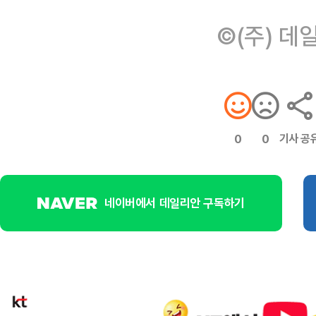
©(주) 데
기사 공
0
0
네이버에서 데일리안 구독하기