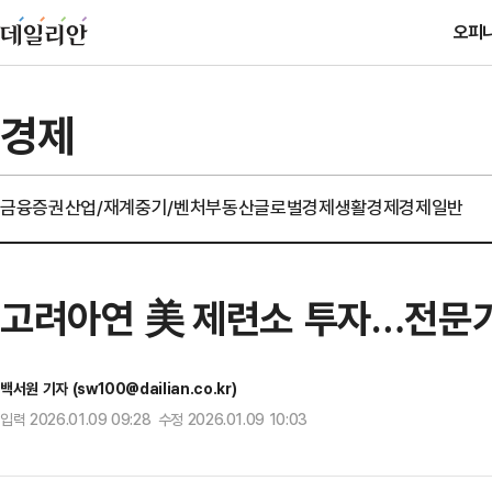
오피
경제
금융
증권
산업/재계
중기/벤처
부동산
글로벌경제
생활경제
경제일반
고려아연 美 제련소 투자…전문가
백서원 기자 (sw100@dailian.co.kr)
입력 2026.01.09 09:28 수정 2026.01.09 10:03