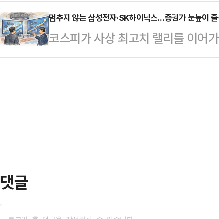
협의회'를 개최하고 교통사고, 산재사
스탯리서치·코리아리서치·한국리서치가
처의 이행사항 및 성과를 점검하고 
멈추지 않는 삼성전자·SK하이닉스…증권가 눈높이 
난 5∼7일 진행한 전국지표조사(N
코스피가 사상 최고치 랠리를 이어가
기 3대 프로젝트는 교통·산재·자살 
23%로 집계됐다.지난 조사 대비 3
(FOMO·Fear Of Missing O
절반 줄이기 목표로 2018년부터 
20~30%대 박스권을 …
스가 연일 고점을 새로 쓰고 있다.
민생명을 지키는 것은 정부가 해야 할
SK하이닉스의 목표주가를 상향 조정
부의 변경과 상관없이 사망사고를 줄
일 한국거래소에 따르면 새해 들어 전
조했다.음주운전 …
(11만9900→13만8800원) 상승했
(65만1000→75만6000원) 올랐
를 거…
댓글