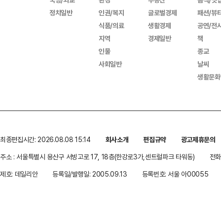
정치일반
인권/복지
글로벌경제
패션/뷰
식품/의료
생활경제
공연/전
지역
경제일반
책
인물
종교
사회일반
날씨
생활문화
최종편집시간: 2026.08.08 15:14
회사소개
편집규약
광고제휴문의
주소 : 서울특별시 용산구 서빙고로 17, 18층(한강로3가,센트럴파크 타워동)
전화 
제호: 데일리안
등록일/발행일: 2005.09.13
등록번호: 서울 아00055