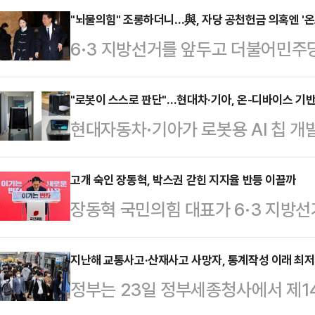
"뇌물의힘" 조롱하더니…與, 자당 공천헌금 의혹엔 '온
6·3 지방선거를 앞두고 더불어민주당
금 의혹'이라는 악재에 직면했다. 
번 사태를 "개인의 일탈"로 규정했다
"로봇이 스스로 판단"…현대차·기아, 온-디바이스 기반 AI
현대자동차·기아가 로봇용 AI 칩 개발
발생한 사건을 끌어오거나, "국민의힘
실현 계획을 공개했다.현대차·기아 
기에 나섰다. 같은 사안에도 행위의
베이거스에서 열린 'CES 파운드리 2
고개 숙인 장동혁, 박스권 갇힌 지지율 반등 이끌까
나온다.8일 정치권에 따르면 민주당은
장동혁 국민의힘 대표가 6·3 지방선
엑스와 협력해 '온-디바이스 AI'를 
병기 의원에 대한 2020년 총선 당
비상계엄 사태에 대해 고개를 숙이면
산 준비를 마쳤다고 밝혔다.CES 파
진상 규명을…
단절을 강조하며 미래로 나아가겠다
지난해 교통사고·산재사고 사망자, 통계작성 이래 최
시·발표 프로그램으로, AI와 블록체
정부는 23일 정부세종청사에서 제14
지지율 벽을 넘어설 수 있을 지에 
로 기술 통합과 산업 적용 방안을 논