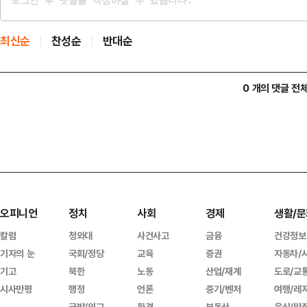
최신순
찬성순
반대순
0 개의 댓글 전
오피니언
정치
사회
경제
생활/문
칼럼
청와대
사건사고
금융
건강정보
기자의 눈
국회/정당
교육
증권
자동차/
기고
북한
노동
산업/재계
도로/교
시사만평
행정
언론
중기/벤처
여행/레
국방/외교
환경
부동산
음식/맛