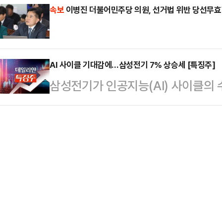
진 탈당한 강 의원과 달리 김 의원
속보
이병진 더불어민주당 의원, 선거법 위반 당선무효
트럼프 대통령의 미국 국방 예산 확
서 김 의원의 금품수수 의혹이 담긴
풀이된다.트럼프 대통령은 7일(현지
지 청와대 제1부속실장에 전달됐다는
산을 …
AI 사이클 기대감에…삼성전기 7% 상승세 [특징주]
선 김 의원의 '거취결단'을 요구하는
삼성전기가 인공지능(AI) 사이클의 
정치권에 따르면 김 의원은 강 의원의
주가가 우상향하고 있다.한국거래소에
재 10여 건이 …
에서 삼성전기는 전 거래일 대비 7.1
장중 28만9000원까지 오르며 52
증권 연구원은 "AI 서버용 적층세라
성이 높아졌다"며 "올해 영업이익 추
3000억원으로 전망한다"고 말했다
35만원으…