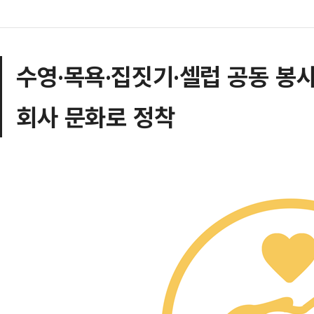
수영·목욕·집짓기·셀럽 공동 봉
회사 문화로 정착