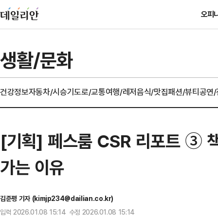
오피
생활/문화
건강정보
자동차/시승기
도로/교통
여행/레저
음식/맛집
패션/뷰티
공연
[기획] 페스룸 CSR 리포트 ③
가는 이유
김준평 기자 (kimjp234@dailian.co.kr)
입력 2026.01.08 15:14 수정 2026.01.08 15:14