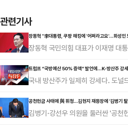
관련기사
장동혁 "李대통령, 쿠팡 해킹에 '어쩌라고요'…화성인 
장동혁 국민의힘 대표가 이재명 대통
언급하며 "대한민국 대통령이 아니라
동혁 대표는 8일 국회에서 열린 최
트럼프 “국방예산 50% 증액” 발언에…K-방산주 강세
국내 방산주가 일제히 강세다. 도널
은 쿠팡 해킹 사태를 묻는 기자 질문
예산을 1조5000억 달러로 확대하
국민 3700만명의 개인정보가 중국에
르면 이날 오전 10시 18분 현재 
공천헌금 사태에 與 휘청…김현지 재등장에 '김병기 탈
하고 중국을 미워하면 안된다는 게 
김병기·강선우 의원을 둘러싼 '공천헌
8.22%(8만3000원) 오른 109만
다.앞서 이 대통령은 지난 7일 중국
민주당을 강타했다. 정치권 전반의 '
넥스원(6.84%)·현대로템(4.69%)
의 그 범죄 행위자…