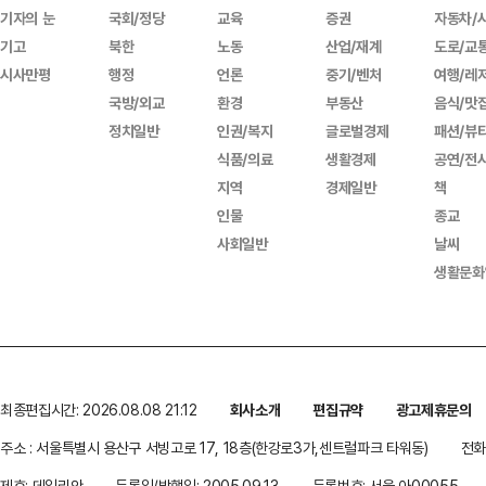
기자의 눈
국회/정당
교육
증권
자동차/
기고
북한
노동
산업/재계
도로/교
시사만평
행정
언론
중기/벤처
여행/레
국방/외교
환경
부동산
음식/맛
정치일반
인권/복지
글로벌경제
패션/뷰
식품/의료
생활경제
공연/전
지역
경제일반
책
인물
종교
사회일반
날씨
생활문화
최종편집시간: 2026.08.08 21:12
회사소개
편집규약
광고제휴문의
주소 : 서울특별시 용산구 서빙고로 17, 18층(한강로3가,센트럴파크 타워동)
전화 
제호: 데일리안
등록일/발행일: 2005.09.13
등록번호: 서울 아00055