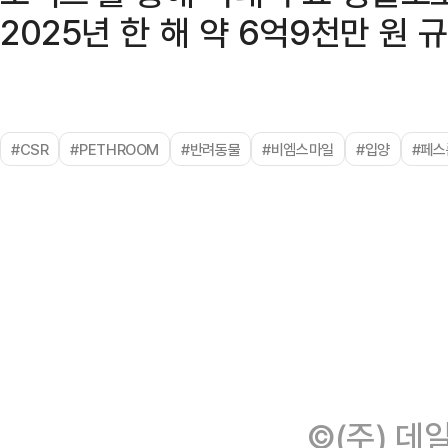
2025년 한 해 약 6억9천만 원 
#CSR
#PETHROOM
#반려동물
#비엠스마일
#입양
#페스
©(주) 데