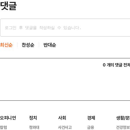
댓글
최신순
찬성순
반대순
0 개의 댓글 전
오피니언
정치
사회
경제
생활/문
칼럼
청와대
사건사고
금융
건강정보