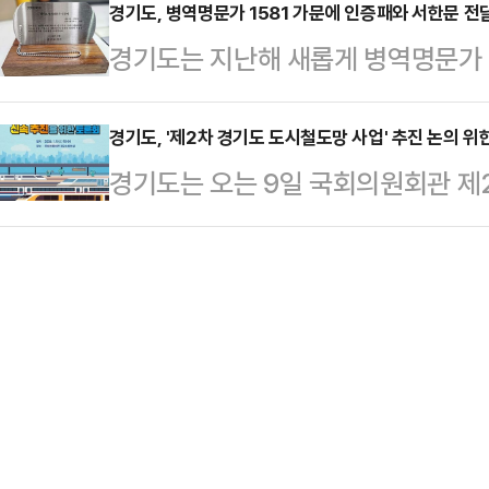
2000원으로 버스와 지하철 등을 
경기도, 병역명문가 1581 가문에 인증패와 서한문 전
경기도는 지난해 새롭게 병역명문가 인
며 월 10만 원이면 광역버스와 GT
증패와 도지사 서명 서한문 전달을 완
용할 수 있다.특히 이용자 연령대, 
내 병역명문가는 총 4704 가문이 됐
경기도, '제2차 경기도 도시철도망 사업' 추진 논의 위
급금을 자동 계산해 지급하기 때문에
경기도는 오는 9일 국회의원회관 제
31개 시군 자치행정과 민방위과 등 
다.The 경기패스는 국토교통부 K-
망 구축계획(2026~2035)’ 반
가 인증패와 도지사 서한문을 전달했다
로, K-패스…
위해 국회토론회를 개최한다고 밝혔다
명문가를 찾아 인증패와 서한문을 전
이제 시작이다!’를 주제로 제2차 경
리 시군 담당 공무원을 통한 직접 전
노선을 중심으로 종합토론을 진행할
실현했다…
관련 시군 국회의원, 철도 관련기관 
100여 명이 참석할 예정이다.특히 
자로 참여, ‘경…