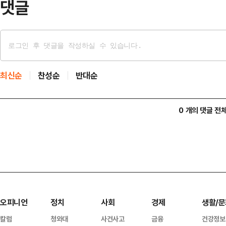
댓글
최신순
찬성순
반대순
0 개의 댓글 전
오피니언
정치
사회
경제
생활/문
칼럼
청와대
사건사고
금융
건강정보