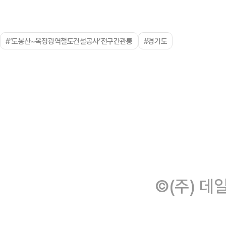
#‘도봉산~옥정광역철도건설공사’전구간관통
#경기도
©(주) 데