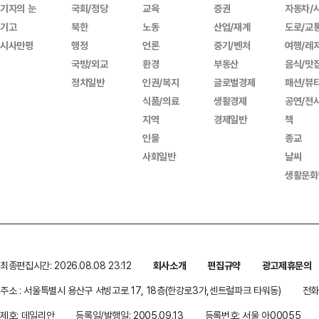
기자의 눈
국회/정당
교육
증권
자동차/
기고
북한
노동
산업/재계
도로/교
시사만평
행정
언론
중기/벤처
여행/레
국방/외교
환경
부동산
음식/맛
정치일반
인권/복지
글로벌경제
패션/뷰
식품/의료
생활경제
공연/전
지역
경제일반
책
인물
종교
사회일반
날씨
생활문화
최종편집시간: 2026.08.08 23:12
회사소개
편집규약
광고제휴문의
주소 : 서울특별시 용산구 서빙고로 17, 18층(한강로3가,센트럴파크 타워동)
전화 
제호: 데일리안
등록일/발행일: 2005.09.13
등록번호: 서울 아00055