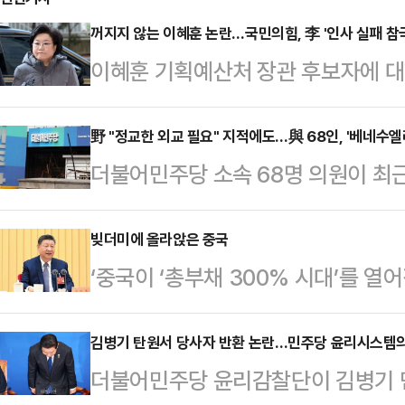
꺼지지 않는 이혜훈 논란…국민의힘, 李 '인사 실패 참
이혜훈 기획예산처 장관 후보자에 대
진사퇴를 촉구하고 있다. 특히 이재명 
소리가 일고 있는 가운데, 이 후보자
野 "정교한 외교 필요" 지적에도…與 68인, '베네수엘
더불어민주당 소속 68명 의원이 최
관계와 책임 여부를 가르는 검증의 
전에 대해 "국제법적 절차를 결여한
대한 인사청문요청안은 지난 2일 국
게 위협할 수 있다"고 우려하는 성
빚더미에 올라앉은 중국
지난달 28일로부터 20일 이내에 
‘중국이 ‘총부채 300% 시대’를 열
등 민주당 의원 68명은 6일 '베네
이다. 인사청문회법에 따르면 국회는
는 와중에 부채 부담을 줄이기 위해
촉구 성명'을 통해 "이번 사태는 유엔
일 이내에 청문회를 개최하…
바람에 경기 하강 속도가 가팔라지고
김병기 탄원서 당사자 반환 논란…민주당 윤리시스템의 
칙과 제2조 제7항의 내정 불간섭 원
더불어민주당 윤리감찰단이 김병기 민
가치는 빠르게 하락하고 소비·투자가
같이 밝혔다.이어 "유엔 원칙은 국제