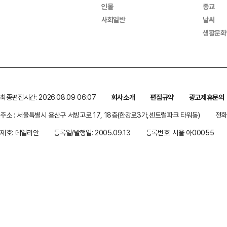
인물
종교
사회일반
날씨
생활문화
최종편집시간: 2026.08.09 06:07
회사소개
편집규약
광고제휴문의
주소 : 서울특별시 용산구 서빙고로 17, 18층(한강로3가,센트럴파크 타워동)
전화 
제호: 데일리안
등록일/발행일: 2005.09.13
등록번호: 서울 아00055