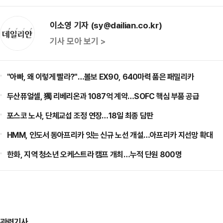
이소영 기자 (sy@dailian.co.kr)
기사 모아 보기 >
"아빠, 왜 이렇게 빨라?"…볼보 EX90, 640마력 품은 패밀리카
두산퓨얼셀, 獨 리베리온과 1087억 계약…SOFC 핵심 부품 공급
포스코 노사, 단체교섭 조정 연장…18일 최종 담판
HMM, 인도서 동아프리카 잇는 신규 노선 개설…아프리카 지선망 확대
한화, 지역 청소년 오케스트라 캠프 개최…누적 단원 800명
관련기사