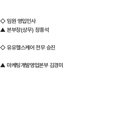
◇ 임원 영입인사
▲ 본부장(상무) 장홍석
◇ 유유헬스케어 전무 승진
▲ 마케팅개발영업본부 김경미