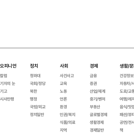
오피니언
정치
사회
경제
생활/문
칼럼
청와대
사건사고
금융
건강정보
기자의 눈
국회/정당
교육
증권
자동차/
기고
북한
노동
산업/재계
도로/교
시사만평
행정
언론
중기/벤처
여행/레
국방/외교
환경
부동산
음식/맛
정치일반
인권/복지
글로벌경제
패션/뷰
식품/의료
생활경제
공연/전
지역
경제일반
책