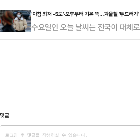
련 탄원서를 별도 조사 없이 당사자
식 잃어버린 30년’을 겪을 수 있다
간을 이루…
자체 검증 시스템이 제대로 작동하고
'아침 최저 -5도'·오후부터 기온 뚝…겨울철 '두드러기
·기업·가계부채를 모두 합산한 총부
수요일인 오늘 날씨는 전국이 대체로
일 정치권에 따르면 김병기 의원 관련
(GDP)보다 3배가 넘는 302.3
기가 내려오면서 점차 추워지겠다.기
초 당 내부에 전달됐지만, 윤리감찰
經濟新聞·닛케이…
으로 이동하는 고기압 가장자리에 들
다는 주장이 나온다. 해당 문제를 처
사이 북쪽을 지나는 기압골의 영향을
은 "윤리감찰단이 탄원서를 접수하고
기압골 영향을 받겠다"고 예보했다.경기
이 전 의원에 따르면…
부, 제주도에는 비나 눈이 내리는 곳
량은 1㎝ 내외로 많지 않겠다. 다
쌓일 가능성이 있다…
댓글