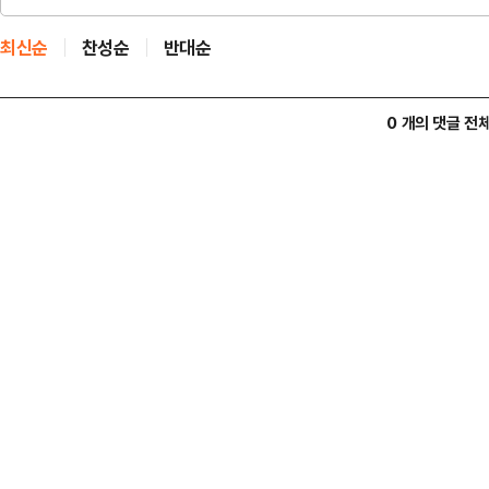
최신순
찬성순
반대순
0 개의 댓글 전