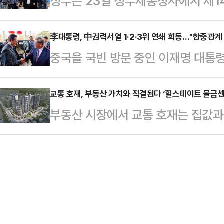
정부는 23일 정부세종청사에서 제14
사이 북쪽을 지나는 기압골의 영향을
이다. 인사청문회법에 따르면 국회는
협의회'를 개최하고 교통사고, 산재사
기압골 영향을 받겠다"고 예보했다.경기
일 이내에 청문회를 개최하…
처의 이행사항 및 성과를 점검하고 
李대통령, 中권력서열 1·2·3위 연쇄 회동…"한중관계
부, 제주도에는 비나 눈이 내리는 곳
중국을 국빈 방문 중인 이재명 대통령
기 3대 프로젝트는 교통·산재·자살 
량은 1㎝ 내외로 많지 않겠다. 다
원 총리와 자오러지 전국인민대표대회
절반 줄이기 목표로 2018년부터 
쌓일 가능성이 있다…
당서기와 연쇄 회담을 가졌다.중국의
교통 호재, 부동산 가치와 직결된다 ‘힐스테이트 물금센
민생명을 지키는 것은 정부가 해야 할
부동산 시장에서 교통 호재는 집값과
2위, 우리나라 국회의장 격인 자오 
부의 변경과 상관없이 사망사고를 줄
광역 교통 인프라가 확충되면 생활권
후보로 꼽히는 인물이다. 이 대통령
조했다.음주운전 …
단축, 인구 유입, 상권 활성화까지
상회담을 한 만큼, 방중 기간 동안 중
되기 때문이다.양산 물금은 양산에서
전략적 협력 동반자 관계'를 심화시키
다. 현재 부산 지하철 2호선 남양산
이 대…
승 없이 이동할 수 있다. KTX 물금역