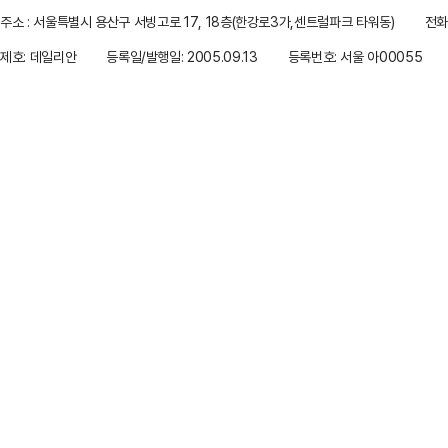
주소 : 서울특별시 용산구 서빙고로 17, 18층(한강로3가,센트럴파크 타워동)
전화 
제호: 데일리안
등록일/발행일: 2005.09.13
등록번호: 서울 아00055