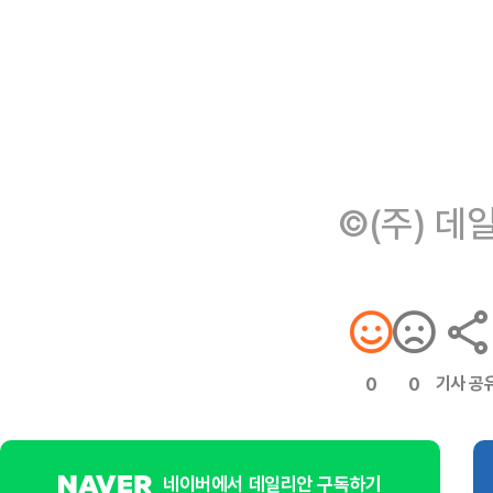
©(주) 데
기사 공
0
0
네이버에서 데일리안 구독하기