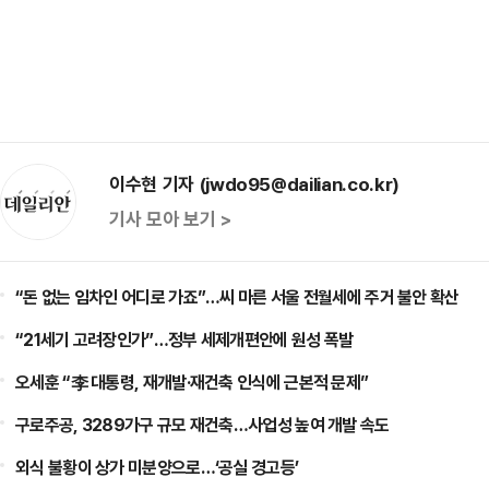
이수현 기자 (jwdo95@dailian.co.kr)
기사 모아 보기 >
“돈 없는 임차인 어디로 가죠”…씨 마른 서울 전월세에 주거 불안 확산
“21세기 고려장인가”…정부 세제개편안에 원성 폭발
오세훈 “李 대통령, 재개발·재건축 인식에 근본적 문제”
구로주공, 3289가구 규모 재건축…사업성 높여 개발 속도
외식 불황이 상가 미분양으로…‘공실 경고등’