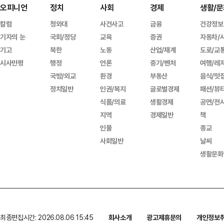
오피니언
정치
사회
경제
생활/문
칼럼
청와대
사건사고
금융
건강정보
기자의 눈
국회/정당
교육
증권
자동차/
기고
북한
노동
산업/재계
도로/교
시사만평
행정
언론
중기/벤처
여행/레
국방/외교
환경
부동산
음식/맛
정치일반
인권/복지
글로벌경제
패션/뷰
식품/의료
생활경제
공연/전
지역
경제일반
책
인물
종교
사회일반
날씨
생활문화
최종편집시간: 2026.08.06 15:45
회사소개
광고제휴문의
개인정보