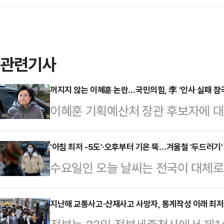
관련기사
꺼지지 않는 이혜훈 논란…국민의힘, 李 '인사 실패 참
이혜훈 기획예산처 장관 후보자에 대
진사퇴를 촉구하고 있다. 특히 이재명 
소리가 일고 있는 가운데, 이 후보자
'아침 최저 -5도'·오후부터 기온 뚝…겨울철 '두드러기
수요일인 오늘 날씨는 전국이 대체로
관계와 책임 여부를 가르는 검증의 
기가 내려오면서 점차 추워지겠다.기
대한 인사청문요청안은 지난 2일 국
으로 이동하는 고기압 가장자리에 들
지난해 교통사고·산재사고 사망자, 통계작성 이래 최
지난달 28일로부터 20일 이내에 