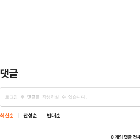
원FC 위민에서 활약했던 지소연은 2
던 곳이었다”면서 “거기서 사장님이
그 무대에 복귀한다.지소연은 201
게 다 해주고 나서 치킨 다 먹었다”
2014년부터 2022년까지 잉글랜드
지난해 10월 …
로 활약하며 세계 무대에서 경쟁력을
로 옮기며 수원FC 위민을 선택했던 
시티 WFC를 …
댓글
최신순
찬성순
반대순
0 개의 댓글 전