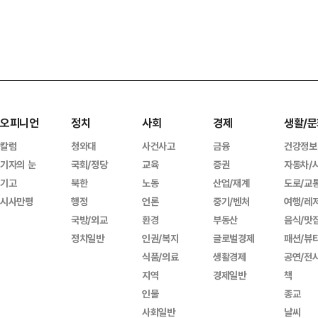
오피니언
정치
사회
경제
생활/문
칼럼
청와대
사건사고
금융
건강정보
기자의 눈
국회/정당
교육
증권
자동차/
기고
북한
노동
산업/재계
도로/교
시사만평
행정
언론
중기/벤처
여행/레
국방/외교
환경
부동산
음식/맛
정치일반
인권/복지
글로벌경제
패션/뷰
식품/의료
생활경제
공연/전
지역
경제일반
책
인물
종교
사회일반
날씨