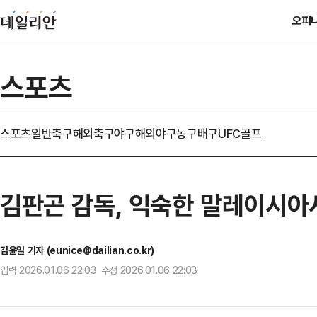
오피
스포츠
스포츠일반
축구
해외축구
야구
해외야구
농구
배구
UFC
골프
김판곤 감독, 익숙한 말레이시아
김윤일 기자 (eunice@dailian.co.kr)
입력 2026.01.06 22:03 수정 2026.01.06 22:03