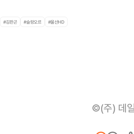
#김판곤
#슬랑오르
#울산HD
©(주) 데