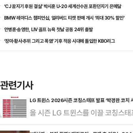
‘CJ 꿈지기 후원 결실’ 박시훈 U-20 세계선수권 포환던지기 은메달
BMW 레이디스 챔피언십, 얼리버드 티켓 판매 개시 ‘최대 30% 할인’
안병훈·송영한, LIV 골프 뉴욕 첫날 공동 24위 출발
‘장마·황사·추위 그리고 폭염’ 기후 적응 시대에 돌입한 KBO리그
관련기사
LG 트윈스 2026시즌 코칭스태프 발표 ‘박경완 코치 
올 시즌 LG 트윈스를 이끌 코칭스태프
시즌 코칭스탭의 보직을 확정했다"라