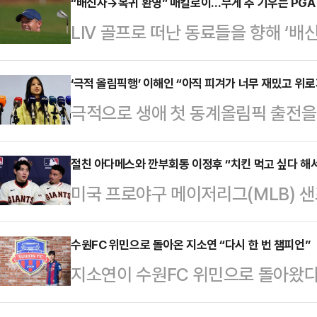
코치가 새롭게 합류하고, 배요한 컨
“배신자→복귀 환영” 매킬로이…무게 추 기우는 PGA v
LIV 골프로 떠난 동료들을 향해 ‘배
이동했다.2군은 황현철 QC(퀄리티컨
리 매킬로이가 180도 달라진 태도를
롭게 선임하고, 최상덕 투수 총괄, 윤
스포츠 팟캐스트에 출연해 “LIV 골
‘극적 올림픽행’ 이해인 “아직 피겨가 너무 재밌고 위로
닝 코치가 보직을 이동했다.마지막으
극적으로 생애 첫 동계올림픽 출전을
모르지만, 명성을 잃었고 골프계 중
잔류군으로 이동하고, 신규로 이동현 
2026 밀라노·코르티나담페초 동계
치렀다”라고 말했다.이어 “브라이슨
허일상 …
태릉 실내빙상장에서 취재진과 만나 
절친 아다메스와 깐부회동 이정후 “치킨 먹고 싶다 해
PGA 투어를 더 강하게 만드는 선수
미국 프로야구 메이저리그(MLB) 
너무 감사하다. 올림픽에 출전할 수
대표하는 선수 중 하나인 매킬로이는 
정후가 절친한 팀 동료 윌리 아다메
따게 돼 너무 기쁘다”라고 웃음을 
레이어들…
정후는 6일 서울 종로구의 한 고택에
수원FC 위민으로 돌아온 지소연 “다시 한 번 챔피언”
크에서 열린 KB금융 제80회 전국
지소연이 수원FC 위민으로 돌아왔다
한식과 한국 전통 놀이를 체험한 뒤 
가대표 2차 선발전 여자 싱글 프리
‘대한민국 여자축구 최고의 선수’ 지소
을 때 맛있는 음식을 먹고 싶다해서 
해인은 1차 선발전…