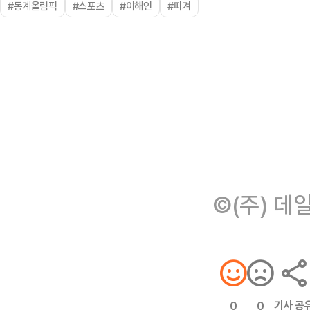
#동계올림픽
#스포츠
#이해인
#피겨
©(주) 데
기사 공
0
0