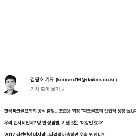
김평호 기자 (kimrard16@dailian.co.kr)
기사 모아 보기 >
한국파크골프학회 공식 출범…조준용 회장 "파크골프의 산업적 성장 돕겠
우리 맨시티인데? 텅 빈 상암벌, 기댈 것은 ‘이강인 효과’
2017 김선빈이 마지막…타격왕 배출하면 우승 못 한다?