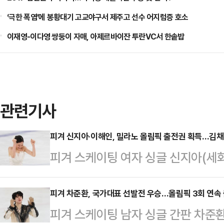
‘극한 폭염’에 봉황대기 고교야구서 제주고 선수 어지럼증 호소
이재영-이다영 쌍둥이 자매, 아제르바이잔 투란VC서 한솥밥
관련기사
피겨 신지아·이해인, 밀라노 올림픽 출전권 획득…김채
피겨 스케이팅 여자 싱글 신지아(세화
노·코르티나담페초 동계 올림픽 출전
아이스링크에서 열린 KB금융 제80
피겨 차준환, 국가대표 선발전 우승…올림픽 3회 연속
피겨 스케이팅 남자 싱글 간판 차준
회 겸 국가대표 2차 선발전 여자 싱