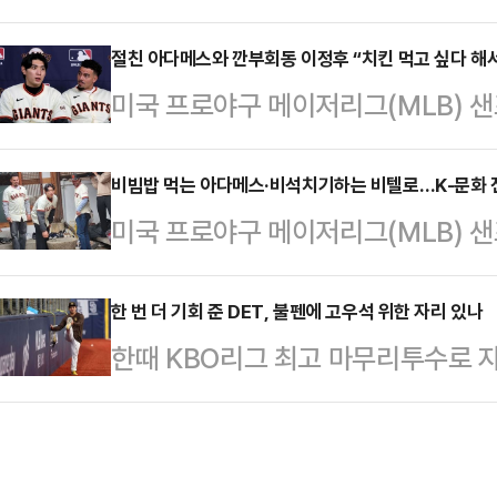
2026 밀라노·코르티나담페초 동계
76.04점, 예술점수(PCS) 69.4
서울 목동아이스링크에서 열린 제8
절친 아다메스와 깐부회동 이정후 “치킨 먹고 싶다 해
프로그램 점수 74.43점을 더한 최종
미국 프로야구 메이저리그(MLB) 
대회 겸 국가대표 2차 선발전 남자 
른 신지아는 지난해 11월에 열린 1차
정후가 절친한 팀 동료 윌리 아다메
88.03점, 예술점수(PCS) 92.31
정후는 6일 서울 종로구의 한 고택에
비빔밥 먹는 아다메스·비석치기하는 비텔로…K-문화 
환은 쇼트 프로그램 점수 97.50점을
미국 프로야구 메이저리그(MLB) 
한식과 한국 전통 놀이를 체험한 뒤 
차지했다.1차 선발전 최종 총점 255.
정후가 K-문화 전도사로 변신했다.
을 때 맛있는 음식을 먹고 싶다해서 
에 나선 가운데 이정후는 6일 서울 
한 번 더 기회 준 DET, 불펜에 고우석 위한 자리 있나
던 곳이었다”면서 “거기서 사장님이
한때 KBO리그 최고 마무리투수로 자
토니 비텔로 감독과 함께 한국 전통
게 다 해주고 나서 치킨 다 먹었다”
이저리그(MLB) 도전을 이어간다.
와 함께 직접 한국의 전통음식인 비
지난해 10월 …
에 따르면 고우석은 지난해 12월 1
빔밥이 만들어졌고, 이를 지켜 본 비
고 이날 구단의 트리플A팀, 톨레도
만족스러워했다.아다메스는 직접 비