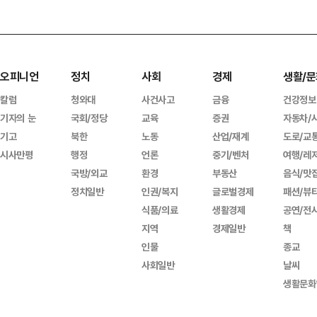
오피니언
정치
사회
경제
생활/문
칼럼
청와대
사건사고
금융
건강정보
기자의 눈
국회/정당
교육
증권
자동차/
기고
북한
노동
산업/재계
도로/교
시사만평
행정
언론
중기/벤처
여행/레
국방/외교
환경
부동산
음식/맛
정치일반
인권/복지
글로벌경제
패션/뷰
식품/의료
생활경제
공연/전
지역
경제일반
책
인물
종교
사회일반
날씨
생활문화