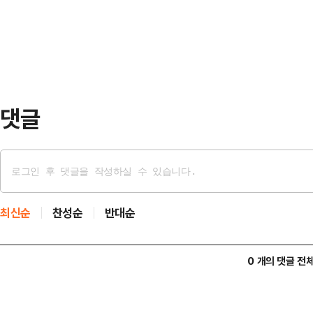
은 지난 2023년 LG 마무리 투수로
험에 나서기도 했다.화기애…
팅(비공개 경쟁입찰)을 통해 MLB 
달러, 2+1년 최대 940만달러에 
2024시즌…
댓글
최신순
찬성순
반대순
0 개의 댓글 전