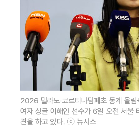
2026 밀라노·코르티나담페초 동계 올림
여자 싱글 이해인 선수가 6일 오전 서
견을 하고 있다. ⓒ 뉴시스