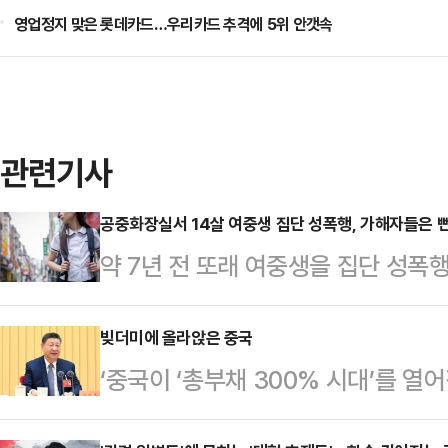
영업정지 맞은 롯데카드…우리카드 추격에 5위 안갯속
관련기사
공중화장실서 14살 여중생 집단 성폭행, 가해자들은 
약 7년 전 또래 여중생을 집단 성폭
이 징역형을 선고한 1심 판결에 불
특수상해, 아동학대, 아동복지법위반
빚더미에 올라앉은 중국
‘중국이 ‘총부채 300% 시대’를 열
등이용촬영) 등 혐의로 구속 기소된 이
는 와중에 부채 부담을 줄이기 위해
호인을 통해 법원에 항소장을 제출했