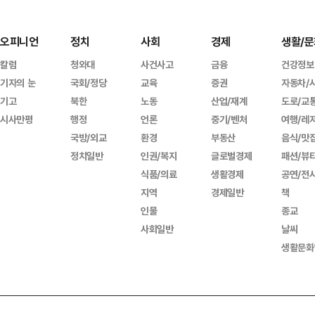
오피니언
정치
사회
경제
생활/문
칼럼
청와대
사건사고
금융
건강정보
기자의 눈
국회/정당
교육
증권
자동차/
기고
북한
노동
산업/재계
도로/교
시사만평
행정
언론
중기/벤처
여행/레
국방/외교
환경
부동산
음식/맛
정치일반
인권/복지
글로벌경제
패션/뷰
식품/의료
생활경제
공연/전
지역
경제일반
책
인물
종교
사회일반
날씨
생활문화