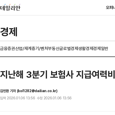
오피
경제
금융
증권
산업/재계
중기/벤처
부동산
글로벌경제
생활경제
경제일반
지난해 3분기 보험사 지급여력비
김민환 기자 (kol1282@dailian.co.kr)
입력 2026.01.06 13:56 수정 2026.01.06 13:56