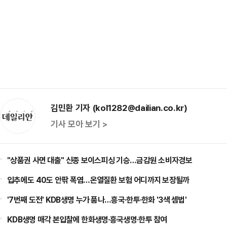
김민환 기자 (kol1282@dailian.co.kr)
기사 모아 보기 >
"상품권 사면 대출" 신종 보이스피싱 기승…금감원 소비자경보
입추에도 40도 안팎 폭염…온열질환 보험 어디까지 보장될까
'7번째 도전' KDB생명 누가 품나…흥국·한투·한화 '3색 셈법'
KDB생명 매각 본입찰에 한화생명·흥국생명·한투 참여