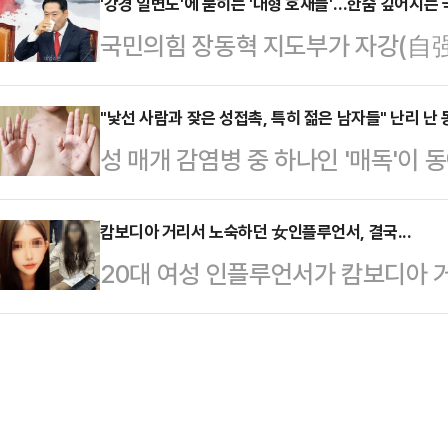
바람에 경기 하강 속도가 가팔라지고
'강경 일변도'에 묻히는 '대형 호재들'…한숨 깊어지는 
4~5년을 각각 선고받고 법정 구속된 
국민의힘 장동혁 지도부가 자강(自强
가치는 빠르게 하락하고 소비·투자가
년6개월에 집행유예 4년을 선고받고 
하고 있다. 연대와 통합에 앞서 당 
식 잃어버린 30년’을 겪을 수 있다
도 항소장을 제…
화해야 한다는 내용이다. 하지만 당 
"낯선 사람과 잦은 성접촉, 특히 젊은 남자들" 난리 난
·기업·가계부채를 모두 합산한 총부
성 매개 감염병 중 하나인 '매독'이
이나 외연확장을 해칠 뿐이라는 우려
(GDP)보다 3배가 넘는 302.3
근 일본 FNN프라임 등 외신에 따르
층의 외면을 부추겨 지속해서 터져나
經濟新聞·닛케이…
가 1만3000명을 넘어서 당국이 감
캄보디아 거리서 노숙하던 女인플루언서, 결국...
한 공세가 힘을 잃을 것이란 걱정도
20대 여성 인플루언서가 캄보디아 
자는 2010년대 이후 급증하고 있다
표는 5일 국회에서 열린 최고위원회
이들에게 충격을 주고 있다.4일 중국
2020년 6619명이었던 매독 감염자
원이 연루된 더불어민주당…
중국 국적의 여성 A씨가 캄보디아 
처음 돌파했다고 밝혔다. 이어 2023년
됐다.최근 중국 소셜미디어(SNS)를
등 매년 1만3000여명을 웃돌고 있다
헝클어져 있고, 얼굴과 몸이 눈에 띄