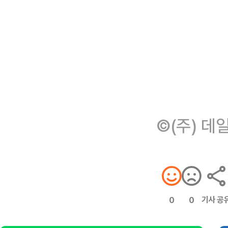
©(주) 데
기사 공
0
0