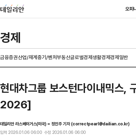
오피
경제
금융
증권
산업/재계
중기/벤처
부동산
글로벌경제
생활경제
경제일반
현대차그룹 보스턴다이내믹스, 구
2026]
데일리안 라스베이거스(미국) = 정진주 기자 (correctpearl@dailian.co.kr)
입력 2026.01.06 06:00 수정 2026.01.06 06:00