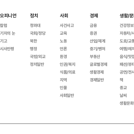
오피니언
정치
사회
경제
생활/문
칼럼
청와대
사건사고
금융
건강정보
기자의 눈
국회/정당
교육
증권
자동차/
기고
북한
노동
산업/재계
도로/교
시사만평
행정
언론
중기/벤처
여행/레
국방/외교
환경
부동산
음식/맛
정치일반
인권/복지
글로벌경제
패션/뷰
식품/의료
생활경제
공연/전
지역
경제일반
책
인물
종교
사회일반
날씨
생활문화