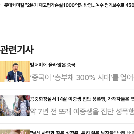
롯데케미칼 "2분기 재고평가손실 1000억원 반영…여수 정기보수로 450
관련기사
빚더미에 올라앉은 중국
‘중국이 ‘총부채 300% 시대’를 열
는 와중에 부채 부담을 줄이기 위해
바람에 경기 하강 속도가 가팔라지고
공중화장실서 14살 여중생 집단 성폭행, 가해자들은 
약 7년 전 또래 여중생을 집단 성폭
가치는 빠르게 하락하고 소비·투자가
이 징역형을 선고한 1심 판결에 불
식 잃어버린 30년’을 겪을 수 있다
"낯선 사람과 잦은 성접촉, 특히 젊은 남자들" 난리 난