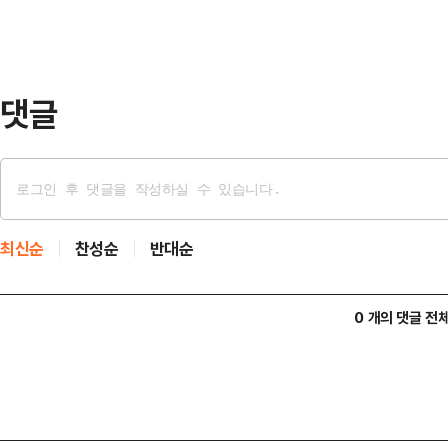
확대돼 내리다 그치겠다. 제주도는 7
일부터 7일까지 이틀간 예상 적설·
팎, 강원 …
댓글
최신순
찬성순
반대순
0 개의 댓글 전