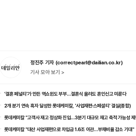
정진주 기자 (correctpearl@dailian.co.kr)
기사 모아 보기 >
'결혼 페널티'가 만든 역쇼윈도 부부…결혼식 올려도 혼인신고 미룬다
2개 분기 연속 흑자 달성한 롯데케미칼, '사업재편·스페셜티' 결실(종합)
롯데케미칼 "고객사 재고 정상화 진입…3분기 대규모 재고 축적 가능성 제
롯데케미칼 "대산 사업재편으로 차입금 1.6조 이관…부채비율 감소 기대"