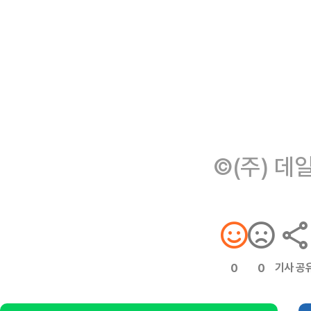
©(주) 데
기사 공
0
0