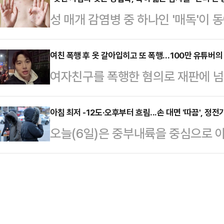
특수상해, 아동학대, 아동복지법위반
·기업·가계부채를 모두 합산한 총부
성 매개 감염병 중 하나인 '매독'이
등이용촬영) 등 혐의로 구속 기소된 이
(GDP)보다 3배가 넘는 302.3
근 일본 FNN프라임 등 외신에 따르
호인을 통해 법원에 항소장을 제출했
經濟新聞·닛케이…
가 1만3000명을 넘어서 당국이 감
여친 폭행 후 옷 갈아입히고 또 폭행…100만 유튜버의
4~5년을 각각 선고받고 법정 구속된 
여자친구를 폭행한 혐의로 재판에 넘
자는 2010년대 이후 급증하고 있다
년6개월에 집행유예 4년을 선고받고 
서도 징역형 집행유예를 선고받았다.
2020년 6619명이었던 매독 감염자
도 항소장을 제…
사항소2-2부(부장판사 강희석 조은아
아침 최저 -12도·오후부터 흐림...손 대면 '따끔', 정
처음 돌파했다고 밝혔다. 이어 2023년
오늘(6일)은 중부내륙을 중심으로 아
의를 받는 유튜버 웅이에게 원심과 같은
등 매년 1만3000여명을 웃돌고 있다
는 등 여전히 추운 날씨가 이어지겠다.
시간 사회봉사를 선고했다. 지난해 
이 경기 북동부와 강원 내륙·산지, 
2월25일 서울 강남의 여자친구 집
다"고 예보했다.늦은 밤부터 강원 북
여자친구가 경찰에 신고하자 취소 전
작돼 오는 7일 새벽부터 아침까지 경
피 묻은 얼굴을 …