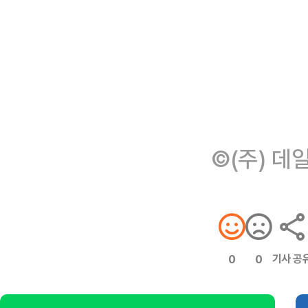
©(주) 데
기사 공
0
0