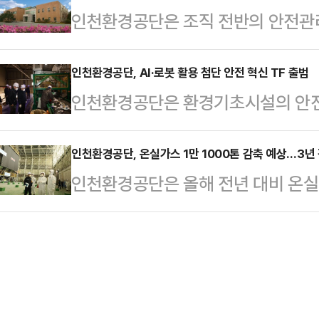
인천환경공단은 조직 전반의 안전관
서 ‘물·자원 순환 VR 환경교육 콘텐
물의 성상 분석을 강화해 자원 재활
다고 26일 밝혔다.지난 7월 맨홀 질
다.사업비는 총 1억 2000만 원으
재이용률 향상과 약품…
월 하수처리장 기계실 청소 작업 중 
인천환경공단, AI·로봇 활용 첨단 안전 혁신 TF 출범
을 반영한 고품질 교육 콘텐츠 개발
인천환경공단은 환경기초시설의 안전 혁
손으로 추락해 사망한 사고 등이 더 
시민들이 직접 접근하기 어렵거나 위
전 기술 혁신 TF’ 를 운영한다고 1
책이다.공단은 두 사고의 구조적 취
상현실 기술로 완벽…
이 위험을 떠안는 구조’ 를 첨단기
인천환경공단, 온실가스 1만 1000톤 감축 예상…3년 
분석을 실시하고 안전난간 설치, 발
인천환경공단은 올해 전년 대비 온실가
사각지대를 없애는 구조로 전환한다는
표지판, 이사장과 본부장을 중심으로
된다고 8일 밝혔다.공단은 최근 ‘20
‘ASET(Advanced Safety Exe
실시 등 특단의 대책…
해 동안 추진된 온실가스 감축사업을
큰 자산을 ‘안전’으로 정의하며 ‘ASET
의하는 자리를 마련했다.이날 보고된
용하기로 했다.즉 안전을 비용이 아
하수처리장 고효율 송풍기 도입과 하