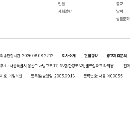
인물
종교
사회일반
날씨
생활문화
최종편집시간: 2026.08.08 22:12
회사소개
편집규약
광고제휴문의
주소 : 서울특별시 용산구 서빙고로 17, 18층(한강로3가,센트럴파크 타워동)
전화 
제호: 데일리안
등록일/발행일: 2005.09.13
등록번호: 서울 아00055