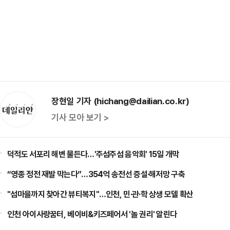
장현일 기자 (hichang@dailian.co.kr)
기사 모아 보기 >
덕적도 서포리 해변 물든다…'주섬주섬 음악회' 15일 개막
“영종 정전 재발 막는다”…354억 송전선 증설·해저망 구축
"섬마을까지 찾아간 뷰티복지"…인천, 민·관·학 상생 모델 확산
인천 아이사랑꿈터, 베이비&키즈페어서 '놀 권리' 알린다