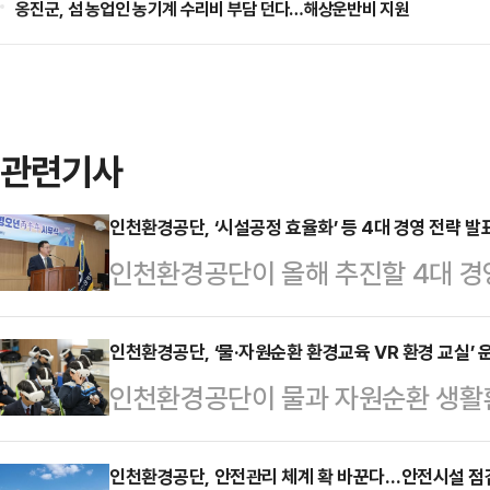
옹진군, 섬 농업인 농기계 수리비 부담 던다…해상운반비 지원
관련기사
인천환경공단, ‘시설공정 효율화’ 등 4대 경영 전략 
인천환경공단이 올해 추진할 4대 경
천환경공단은 김성훈 이사장이 최근 
롯해 안전사고 ZERO, 경영시스템 
인천환경공단, ‘물·자원순환 환경교육 VR 환경 교실’ 
인천환경공단이 물과 자원순환 생활환
을 제시하고 구체적인 로드맵을 직원
경교육 VR(가상현실) 환경 교실’ 
은 우선 ‘시설 공정 효율화’는 올해
은 인천테크노파크가 주관한 2025
인천환경공단, 안전관리 체계 확 바꾼다…안전시설 점
‘직매립 금지 비상대응반’을 운영, 