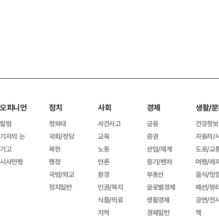
오피니언
정치
사회
경제
생활/문
칼럼
청와대
사건사고
금융
건강정보
기자의 눈
국회/정당
교육
증권
자동차/
기고
북한
노동
산업/재계
도로/교
시사만평
행정
언론
중기/벤처
여행/레
국방/외교
환경
부동산
음식/맛
정치일반
인권/복지
글로벌경제
패션/뷰
식품/의료
생활경제
공연/전
지역
경제일반
책