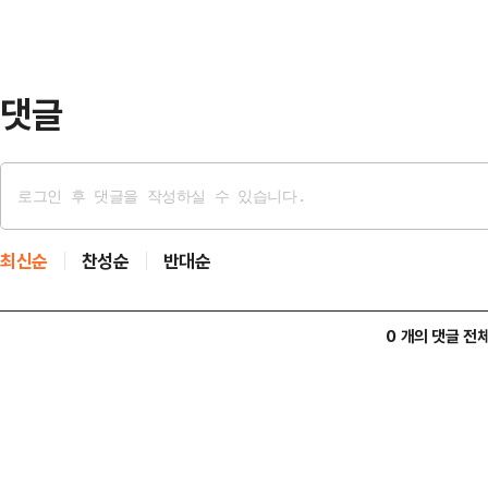
감축을 위한 에너지 효율화 사업을 
설의 메탄회수, 신재생에너지 발전설비
실가스 1만 119…
댓글
최신순
찬성순
반대순
0 개의 댓글 전