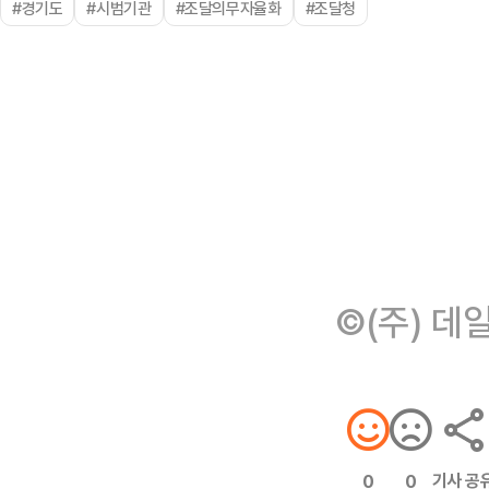
#경기도
#시범기관
#조달의무자율화
#조달청
©(주) 데
기사 공
0
0