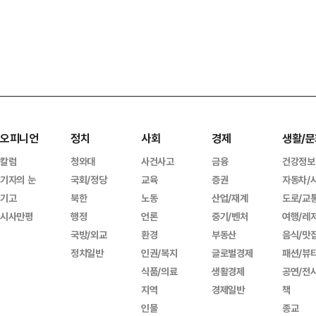
오피니언
정치
사회
경제
생활/문
칼럼
청와대
사건사고
금융
건강정보
기자의 눈
국회/정당
교육
증권
자동차/
기고
북한
노동
산업/재계
도로/교
시사만평
행정
언론
중기/벤처
여행/레
국방/외교
환경
부동산
음식/맛
정치일반
인권/복지
글로벌경제
패션/뷰
식품/의료
생활경제
공연/전
지역
경제일반
책
인물
종교