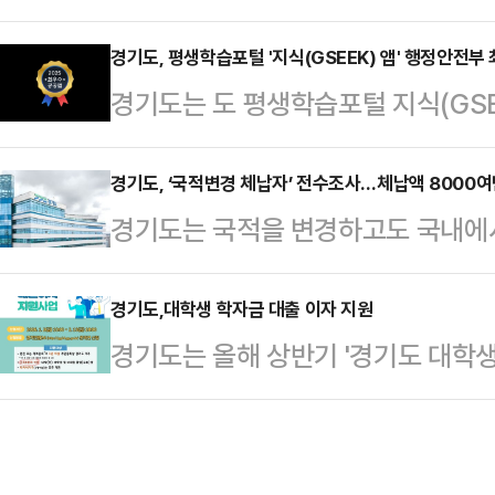
공하는 경기도의 ‘기후행동 기회소득’
화합하고 참여하는 축제 분위기 △노
혔다.올해 새롭게 바뀌는 점은 크게 
경기도, 평생학습포털 '지식(GSEEK) 앱' 행정안전부
로 표현할 수 있는 작품을 선정하기
경기도는 도 평생학습포털 지식(GSE
함, 6개 시군에서 추가 리워드 신설,
전국장애인체전 통합 적용 엠블럼 4점,
과평가’결과 '2025년 최우수 공공
준 개선 등이다.도는 우선 기존 경
개별 …
성과평가는 공공앱의 사용률과 관리 
경기도, ‘국적변경 체납자’ 전수조사…체납액 8000
소재 대학 재학생까지 확대했다.주소
경기도는 국적을 변경하고도 국내에
실시된 제도다. 지식(GSEEK) 앱은
학 중인 대학생은 앱에서 재학증명
지방세·세외수입 체납자 115명을 
이트·만족도 등 다양한 항목을 종합 
할 수 있다.지난해 9…
고 4일 밝혔다.국내에서 경제활동을
경기도,대학생 학자금 대출 이자 지원
속 ‘우수’를 받았다.2025년에는 
경기도는 올해 상반기 '경기도 대학생
분으로 국적을 변경한 체납자는 체납
기관이 운영하는 607개 공공앱을 
기로 하고 다음달 13일까지 신청을 
가 많다. 특히 국적변경 체납자는 
년…
과 생활비 마련을 위해 한국장학재단
일반 체납자보다 행정력이 더 소요된
과 미취업 졸업생이다. 미취업 졸업생의
협의를 통해 국적변경 체납자의 국내