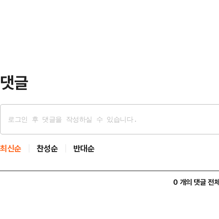
대학원 졸업(수료) 후 4년 이내 신
터 징수까지 연계하는 조사·협…
년 이상 경기도에 거주하고 있어야 하
소득 200%) 이하 또는 다자녀 가구
준은 …
댓글
최신순
찬성순
반대순
0 개의 댓글 전