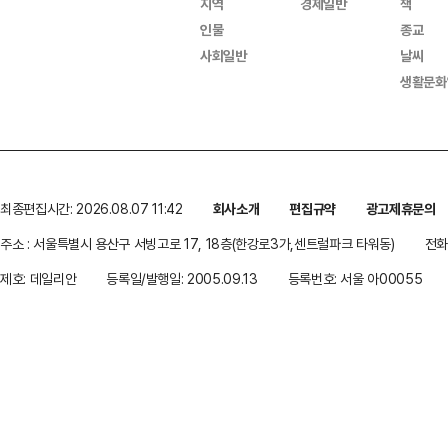
지역
경제일반
책
인물
종교
사회일반
날씨
생활문화
최종편집시간: 2026.08.07 11:42
회사소개
편집규약
광고제휴문의
주소 : 서울특별시 용산구 서빙고로 17, 18층(한강로3가,센트럴파크 타워동)
전화 
제호: 데일리안
등록일/발행일: 2005.09.13
등록번호: 서울 아00055