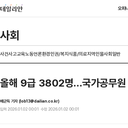
오피
사회
사건사고
교육
노동
언론
환경
인권/복지
식품/의료
지역
인물
사회일반
올해 9급 3802명…국가공무원 
배군득 기자 (lob13@dailian.co.kr)
입력 2026.01.02 00:01 수정 2026.01.02 00:01