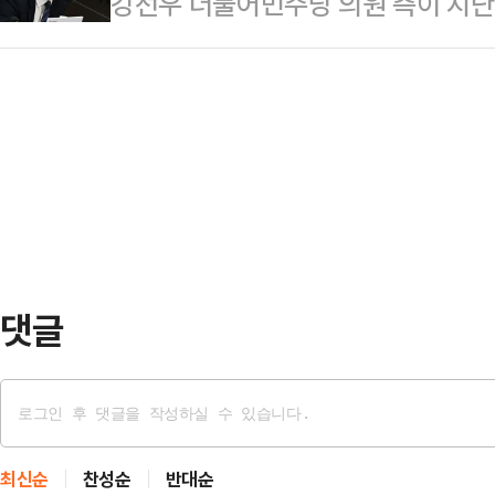
강선우 더불어민주당 의원 측이 지난
것은 진성준 의원이다. 연임 거부를 
을 수수하고 김병기 의원이 이를 알
수진을 쳤기 때문이다.진선미 원내대
(친이재명)계 핵심인 김영진 의원이 
린 비공개 회의 후 기자들과 만나 "원
김영진 의원은 31일 MBC 라디오 '
보 등록일은 같은 달 5일 하루로 정
초의원 공천 때 민주당 의원들의 그런
면, 이번 보궐선…
20년 전인 것 같은데, 구태의 악습이
으로도 더는 있어서는 안 되는 악습"
원을 전달했…
댓글
최신순
찬성순
반대순