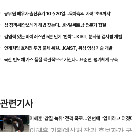
공무원 배우자 출산휴가 10→20일…육아휴직 자녀 ‘초6까지’
섬 정책·해양쓰레기 해법 찾는다…한·일·베트남 전문가 집결
감염력 있는 바이러스만 5분 만에 ‘반짝’…KIST, 분사형 검사법 개발
안개처럼 흐려진 투명 물체 복원…KAIST, 위상 영상 기술 개발
국산 반도체 가스 품질 객관적으로 가린다…표준연, 평가체계 구축
관련기사
이혜훈 '갑질 녹취' 전격 폭로…인턴에 "입이라고 터
이혜훈 기획예산처 장관 후보자가 국