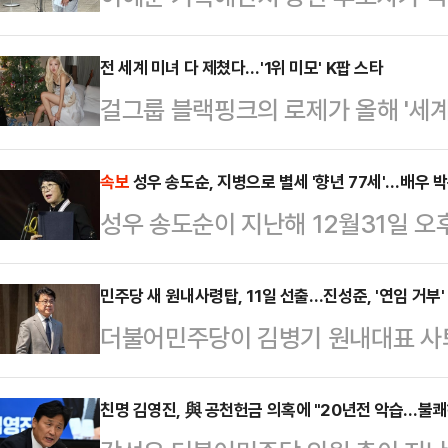
말 못 알아듣느냐" "아이큐 한 자리냐
라고 터졌다고 마음대로 지껄이느냐"
전 세계 미녀 다 제쳤다…'1위 미모' K팝 스타
걸그룹 블랙핑크의 로제가 올해 '세계
지르는 녹취가 전격 공개됐다.1일 
등극했다.미국 영화 평론 매체 TC캔들
후보자는 지난 2017년 국회의원이던
공식 유튜브 채널을 통해 공개한 '2
속보
성우 송도순, 지병으로 별세 '향년 77세'…배우 
대한민국 말 못 알아들어?" "네 머리
성우 송도순이 지난해 12월31일 오
100(The 100 Most Beautiful
리야?" "내가 정말 널 죽였으면 좋겠
로 별세했다. 향년 77세.유족으로는
선정됐다.K팝 스타들이 대거 상위권
껄이…
재, 며느리 채자연, 김현민씨 등이 
민주당 새 원내사령탑, 11일 선출…진성준, '연임 거부
했다.2위는 미국 배우 시드니 스위
더불어민주당이 김병기 원내대표 사
실(1일 오전 10시부터 조문 가능)에
터 파리타가 오른 데 이어 에스파 
음 달 5일 진행하기로 하면서 선거가
이다.
원내대표 자리를 두고 후보군 간 수
친명 김영진, 與 공천헌금 의혹에 "20년전 악습…불쾌