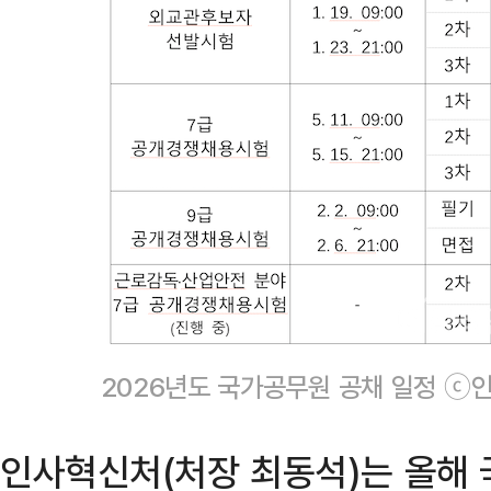
2026년도 국가공무원 공채 일정 ⓒ
인사혁신처(처장 최동석)는 올해