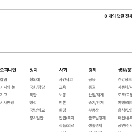
0 개의 댓글 전
오피니언
정치
사회
경제
생활/문
칼럼
청와대
사건사고
금융
건강정보
기자의 눈
국회/정당
교육
증권
자동차/
기고
북한
노동
산업/재계
도로/교
시사만평
행정
언론
중기/벤처
여행/레
국방/외교
환경
부동산
음식/맛
정치일반
인권/복지
글로벌경제
패션/뷰
식품/의료
생활경제
공연/전