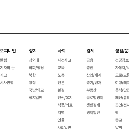
오피니언
정치
사회
경제
생활/문
칼럼
청와대
사건사고
금융
건강정보
기자의 눈
국회/정당
교육
증권
자동차/
기고
북한
노동
산업/재계
도로/교
시사만평
행정
언론
중기/벤처
여행/레
국방/외교
환경
부동산
음식/맛
정치일반
인권/복지
글로벌경제
패션/뷰
식품/의료
생활경제
공연/전
지역
경제일반
책
인물
종교
사회일반
날씨