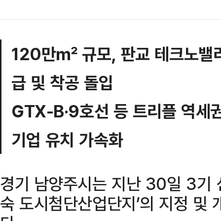
120만㎡ 규모, 판교 테크노밸리
급 및 착공 돌입
GTX-B·9호선 등 트리플 역세권
기업 유치 가속화
경기 남양주시는 지난 30일 3기 
숙 도시첨단산업단지’의 지정 및