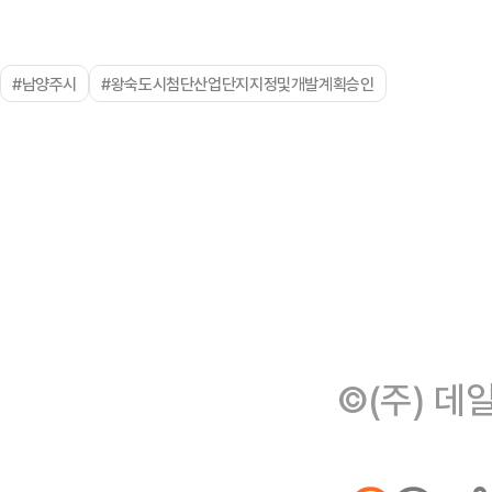
#남양주시
#왕숙도시첨단산업단지지정및개발계획승인
©(주) 데