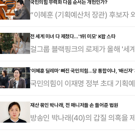
로 조작한 것이라며 강하게 비판했다
국민의힘 무력화 다음 순서는 개헌인가?
“이혜훈 (기획예산처 장관) 후보자 
해 "어제 이호선 씨는 동명이인 한동
사들이 거론되고 있고, 현재 의원인 
작하는 등 게시물 명의자를 조작했다
가 있겠으나 그것으로 국민의힘을 흔
전 세계 미녀 다 제쳤다…'1위 미모' K팝 스타
기도 전이나 최근 등, 물리적으로 
걸그룹 블랙핑크의 로제가 올해 '세계
을 메우려 해도 그런 인사로 모든 걸
해서 발표했다"고 적었다.그러면서 자
등극했다.미국 영화 평론 매체 TC캔들
던 전향 고백장동혁 국민의힘 대표가
된 글 등이 실린 6…
공식 유튜브 채널을 통해 공개한 '2
'이혜훈 딜레마' 빠진 국민의힘…당 통합이냐, '배신자
열린 ‘전북특별자치도 정책간담회’ 후
국민의힘이 이재명 정부 초대 기획예
100(The 100 Most Beautiful
원으로 당 중진이자 경제통인 이 전 
대해 십자포화를 퍼붓고 있다. 당에
선정됐다.K팝 스타들이 대거 상위권
사롭지 않은 충…
에 당을 배신했다는 이유에서다. 특
재산 묶인 박나래, 전 매니저들 손 들어준 법원
했다.2위는 미국 배우 시드니 스위
방송인 박나래(40)의 갑질 의혹을 
한 조치에 나설 것을 예고하며 당성 
터 파리타가 오른 데 이어 에스파 
부동산 가압류 신청을 법원이 받아들
힘 내부에선 해당 행위를 한 인사를 