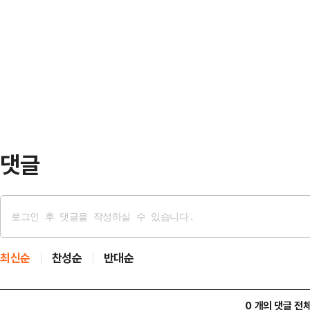
법은 박나래 전 매니저 2명이 낸 1
하지만, 당의 통합을 해치는 과도한 
다.앞서 전 매니저들은 지난 3일 박
다. 동시에 일각에선 이 전 의원이 
미지급 등을 했다고 주장하며 박나래
내부 통합을 통해…
해 부동산 가압류 신청을 냈다. 이 
에 낙찰 받았던 집이다.구자룡 변호
곧바로 입…
댓글
최신순
찬성순
반대순
0 개의 댓글 전