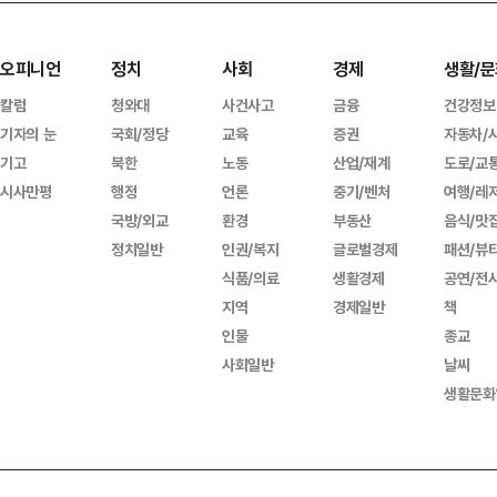
오피니언
정치
사회
경제
생활/문
칼럼
청와대
사건사고
금융
건강정보
기자의 눈
국회/정당
교육
증권
자동차/
기고
북한
노동
산업/재계
도로/교
시사만평
행정
언론
중기/벤처
여행/레
국방/외교
환경
부동산
음식/맛
정치일반
인권/복지
글로벌경제
패션/뷰
식품/의료
생활경제
공연/전
지역
경제일반
책
인물
종교
사회일반
날씨
생활문화