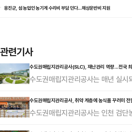
옹진군, 섬 농업인 농기계 수리비 부담 던다…해상운반비 지원
관련기사
수도권매립지관리공사(SLC), 재난관리 역량…전국 
수도권매립지관리공사는 매년 실시되
국훈련’ 평가에서 최고 등급인 우수
선정됐다고 25일 밝혔다.재난대응 
수도권매립지관리공사, 취약 계층에 농식품 꾸러미 전
수도권매립지관리공사는 인천 검단농협
법’에 따라 중앙부처, 지방자치단체,
꾸러미 지원사업’을 추진했다고 17일
는 범국가적 재난대응 훈련이다.이와