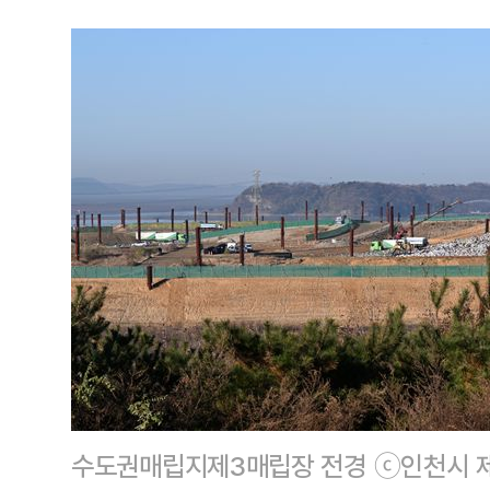
수도권매립지제3매립장 전경 ⓒ인천시 