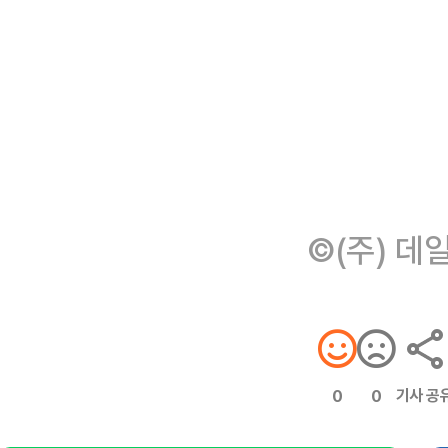
©(주) 데
기사 공
0
0