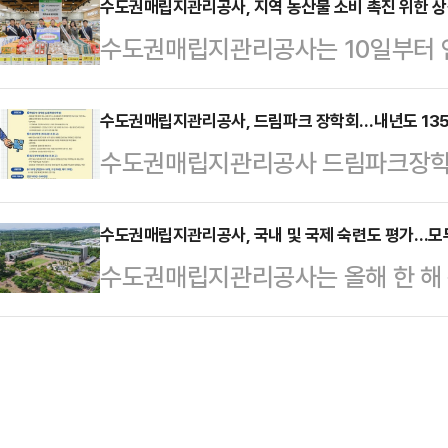
복사회 구현’ 기조와 취약계층 보호 
수도권매립지관리공사, 지역 농산물 소비 촉진 위한 
‘2025년 국가핵심기반 재난관리평가
수도권매립지관리공사는 10일부터 
추진된 프로젝트다.공사는 상생협력
터 7년 연속 최고 등급을 달성, 최
산물 상생마케팅 할인전’을 진행하고 
활용해 수도권매립지 영향권 지역 취
핵심기반 재난관리평가는 국가핵…
농가의 소득 증대와 지역경제 활성화
수도권매립지관리공사, 드림파크 장학회…내년도 135
원했다.이번에 지원된 농식품 꾸러미
수도권매립지관리공사 드림파크장학회는
기존 가격으로 납품하고 할인된 금액
가공한 품목으로 지역 경제 활성화에
드림파크 장학회 장학생’ 을 모집한다
영된다. 이를 통해 주민들은 더욱 
송병억 수도궈내립지관리공사 사장
는 총 135명, 지급 예정 장학금은 
수도권매립지관리공사, 국내 및 국제 숙련도 평가…모두
다.행사 장소는 영향권 주민의 접근성
수도권매립지관리공사는 올해 한 해
기 장학생 분야로 나눠 선발한다.중
려해 선정했다.이번 행사는 쌀, 배, 
경과학원 및 미국 환경자원학회(ERA)
정의 학생 중 학업 성취도와 바른 생
함한 총 9개 품목을…
정을 획득했다고 27일 밝혔다.올해
학생은 올해 각종 전국 규모 이상 대
시험에서 공사는 수질 16개, 폐기물 7
역량을 보유한 학생을 대상으로 선발
족’ 판정을 받아 종합평가 결과 ‘기관
최우선 가치…