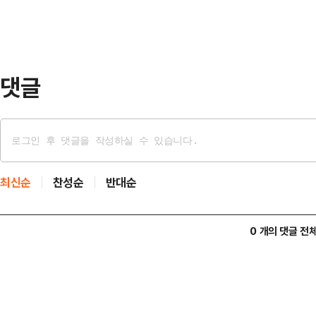
미 있는 성과를 거뒀다.공사는 ER
기 8개, 수질 22개 등 총 30개 항
획…
댓글
최신순
찬성순
반대순
0 개의 댓글 전