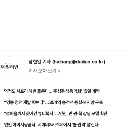
장현일 기자 (hichang@dailian.co.kr)
기사 모아 보기 >
덕적도 서포리 해변 물든다…'주섬주섬 음악회' 15일 개막
“영종 정전 재발 막는다”…354억 송전선 증설·해저망 구축
"섬마을까지 찾아간 뷰티복지"…인천, 민·관·학 상생 모델 확산
인천 아이사랑꿈터, 베이비&키즈페어서 '놀 권리' 알린다