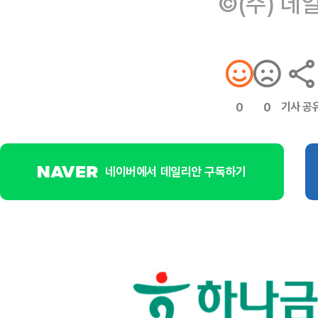
©(주) 데
기사 공
0
0
네이버에서 데일리안 구독하기