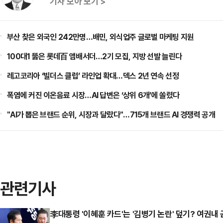
기사 모아 보기 >
부산 찾은 외국인 242만명…배민, 외식업주 글로벌 마케팅 지원
100대1 뚫은 롯데百 앰배서더…2기 모집, 지방 선발 늘린다
레고코리아 ‘빌더스 클럽’ 라인업 확대…덱스 2년 연속 선정
폭염에 커진 이온음료 시장…AI 답변은 ‘상위 6개’에 쏠렸다
"AI가 뽑은 브랜드 순위, 시장과 달랐다"…715개 브랜드 AI 경쟁력 공개
관련기사
李대통령 '이혜훈 카드'는 '김병기 논란' 덮기? 여권내 