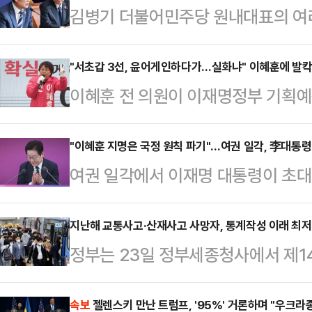
김병기 더불어민주당 원내대표의 여러
되면서, 급기야 여권 내 균열 조짐이
표가 김 원내대표를 '엄호'해주지 않
"서초갑 3선, 윤어게인하다가…실화냐" 이혜훈에 발칵
이혜훈 전 의원이 이재명정부 기획
명 카드로 이재명 대통령이 직접 국면
힘이 발칵 뒤집히고, 여권은 술렁이고
온다.28일 정치권에 따르면, 김 원
물론 전국 254개 지역구 중에서도
"이혜훈 지명은 국정 원칙 파기"…여권 일각, 李대통령
관련 논란에 대한 입장을 발표할 것
여권 일각에서 이재명 대통령이 초대
울 서초갑에서 3선을 했다. 국민의
제기된 의혹을 반박해 왔지만, 논란
힘 의원을 지명하자 반발이 터져 나왔다
셈이다. 범여권은 이 후보자가 강성 
자 공식 입장 표…
사 원칙에 따른 발탁이라고 하더라도,
지난해 교통사고·산재사고 사망자, 통계작성 이래 최
상이 될 수 있는지를 놓고 동요하고 
정부는 23일 정부세종청사에서 제14
반대했던 전력을 고려하면 국정 원칙
재명 대통령이 이혜훈 전 의원을 예산
협의회'를 개최하고 교통사고, 산재사
치권에 따르면, 이 대통령이 전날 이
북에서 "2차…
처의 이행사항 및 성과를 점검하고 
속보
젤렌스키 만난 트럼프, '95%' 거론하며 "우크라
명한 것을 두고 갑론을박이 이어지