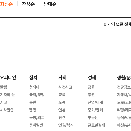
최신순
찬성순
반대순
0 개의 댓글 전
오피니언
정치
사회
경제
생활/문
칼럼
청와대
사건사고
금융
건강정보
기자의 눈
국회/정당
교육
증권
자동차/
기고
북한
노동
산업/재계
도로/교
시사만평
행정
언론
중기/벤처
여행/레
국방/외교
환경
부동산
음식/맛
정치일반
인권/복지
글로벌경제
패션/뷰