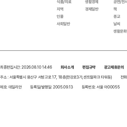
식품/의료
생활경제
공연/전
지역
경제일반
책
인물
종교
사회일반
날씨
생활문화
최종편집시간: 2026.08.10 14:46
회사소개
편집규약
광고제휴문의
주소 : 서울특별시 용산구 서빙고로 17, 18층(한강로3가,센트럴파크 타워동)
전화 
제호: 데일리안
등록일/발행일: 2005.09.13
등록번호: 서울 아00055