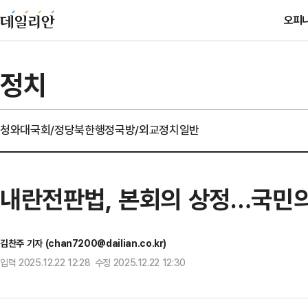
오피
정치
청와대
국회/정당
북한
행정
국방/외교
정치일반
내란전판법, 본회의 상정…국민
김찬주 기자 (chan7200@dailian.co.kr)
입력 2025.12.22 12:28 수정 2025.12.22 12:30