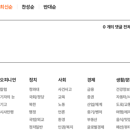
최신순
찬성순
반대순
0 개의 댓글 전
오피니언
정치
사회
경제
생활/문
칼럼
청와대
사건사고
금융
건강정보
기자의 눈
국회/정당
교육
증권
자동차/
기고
북한
노동
산업/재계
도로/교
시사만평
행정
언론
중기/벤처
여행/레
국방/외교
환경
부동산
음식/맛
정치일반
인권/복지
글로벌경제
패션/뷰