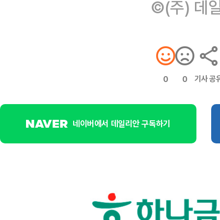
©(주) 데
기사 공
0
0
네이버에서 데일리안 구독하기