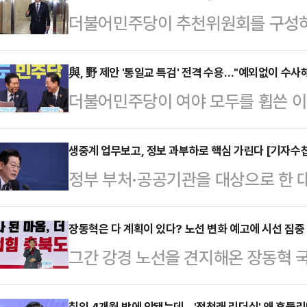
더불어민주당이 추천위원회를 구성하
의 의결 등을 거쳐 내란전담재판부
법을 당론으로 채택했다.당초 내란
與, 野 제안 '통일교 특검' 전격 수용…"예외없이 수사
더불어민주당이 여야 모두를 휩쓴 이른
장관과 헌법재판소 사무처장 등 외부
관련해 "여야 정치인 누구도 예외 없
를 거쳐 대법관 제청으로 대법원장이
다"고 밝혔다. 범야권에서 제안한 '
생중계 업무보고, 정보 과부하로 핵심 가린다 [기자수
수정한 것이다.박수현 민주당 수석대
정부 부처·공공기관을 대상으로 한 
으로 밝힌 것이다.국민의힘과 개혁신당
중 기자들과 만나 "내란전담재판부 
되면서 크고 작은 잡음이 이어지고 
통일교 금품수수 의혹과 관련된 특검
나고 당론으로 채택됐다"며 이같이 
운영의 투명성을 높인다는 취지로 도
장동혁은 다 계획이 있다? 노선 변화 예고에 시선 집중 
만이다.정청래 민주당 대표는 22일
그간 강경 노선을 견지해온 장동혁 
는 의미라고 설명하고 있다. 이재명 
하다고 내가 말씀드렸는데 못 받을 
치권의 이목이 집중되고 있다. 윤석
과정이 투명하게 검증돼야 되고, 또
시켜 진실을 명명백…
취임 4개월 밖에 안됐는데…'정청래 리더십' 왜 흔들