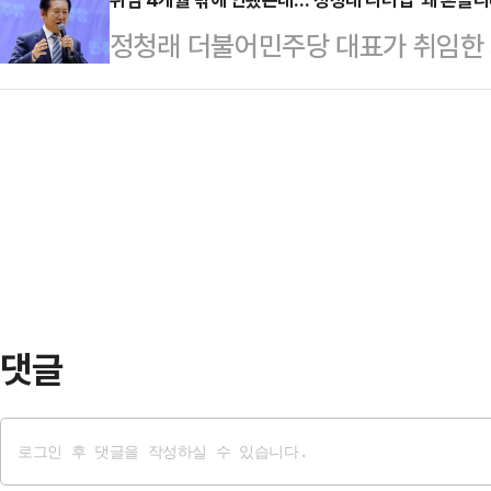
책임론을 언급하며 '쇄신' 카드를 꺼
대한 신뢰도도 커진다. 그리고 국정의
정청래 더불어민주당 대표가 취임한 
공세가 병행되면서 장동혁 대표의 노
업무보고를 생중계하는 배경을 직접
위원 보궐선거를 두고 '리더십 시험대'
심이 모아진다.21일 국민의힘에 따
의 말과 현장 분위기가…
각 계파 인사가 얼마나 지도부에 입
통해 당 운영 방향과 관련한 쇄신안
문이다. 대통령실과의 엇박자 논란이
당 운영에 대한 의견을 듣고 당대표
리더십에 영향을 미치고 있다는 분석
승리를 위한 인재…
주말 서울 여의도 국회의사당 앞에선
진행됐다. 이들의 주장은 '당정 엇박
다. 특히 이…
댓글