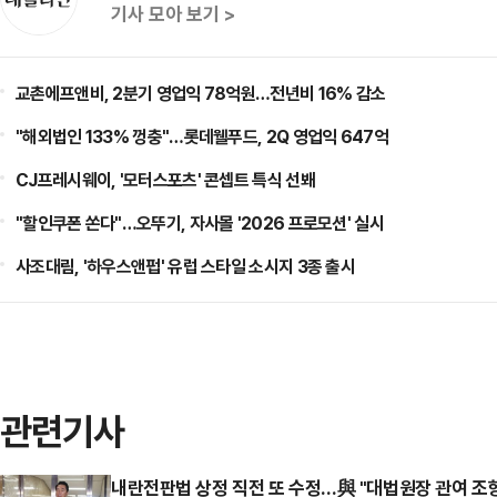
기사 모아 보기 >
교촌에프앤비, 2분기 영업익 78억원…전년비 16% 감소
"해외법인 133% 껑충"…롯데웰푸드, 2Q 영업익 647억
CJ프레시웨이, '모터스포츠' 콘셉트 특식 선봬
"할인쿠폰 쏜다"…오뚜기, 자사몰 '2026 프로모션' 실시
사조대림, '하우스앤펍' 유럽 스타일 소시지 3종 출시
관련기사
내란전판법 상정 직전 또 수정…與 "대법원장 관여 조항