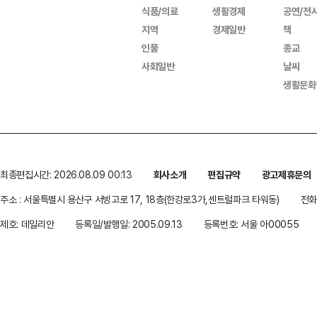
식품/의료
생활경제
공연/전
지역
경제일반
책
인물
종교
사회일반
날씨
생활문화
최종편집시간: 2026.08.09 00:13
회사소개
편집규약
광고제휴문의
주소 : 서울특별시 용산구 서빙고로 17, 18층(한강로3가,센트럴파크 타워동)
전화 
제호: 데일리안
등록일/발행일: 2005.09.13
등록번호: 서울 아00055