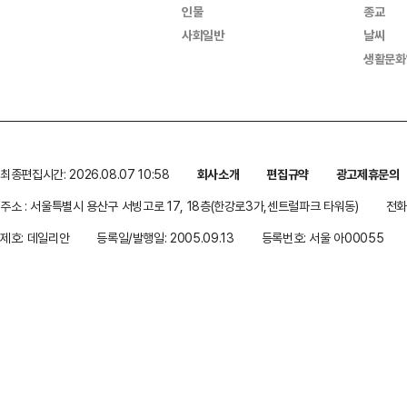
인물
종교
사회일반
날씨
생활문화
최종편집시간: 2026.08.07 10:58
회사소개
편집규약
광고제휴문의
주소 : 서울특별시 용산구 서빙고로 17, 18층(한강로3가,센트럴파크 타워동)
전화 
제호: 데일리안
등록일/발행일: 2005.09.13
등록번호: 서울 아00055