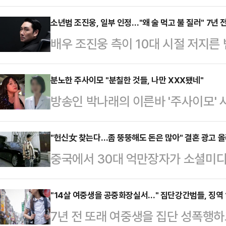
는 전 매니저의 추가 폭로가 나왔다.
르면 박나래 전 매니저는 "'주사 이모
소년범 조진웅, 일부 인정…"왜 술 먹고 불 질러" 7년 
배우 조진웅 측이 10대 시절 저지
며 대만에서 예능 프로그램을 촬영할 
에 대해 "잘못한 행동이 있었다"고 
다툼이 벌어졌다고 주장했다.전 매니
이 재조명받고 있다.2018년 3월 
분노한 주사이모 "분칠한 것들, 나만 XXX됐네"
이 다 돼도 현장에 나타나지 않아 제
방송인 박나래의 이른바 '주사이모' 
드 조진웅 갤러리에 쓰인 글에 '(조
에 약과 함께 '주사 이모'로 불리는
데 불법 의료 행위 의혹에 휩싸인 '
짓 하다가 빵(감방)에 갔다가 후년에
는 제…
나래의 '주사이모'로 알려진 A씨는 
"헌신女 찾는다…좀 뚱뚱해도 돈은 많아" 결혼 광고 올
또 다른 누리꾼은 '그걸 어떻게 알았지
중국에서 30대 억만장자가 소셜미디어
"2014∼2019년 내몽고 의과대학 
'원준아~ 녀석들 모여서 왜 술을 먹
혼에 나섰다.지난 15일(현지시각)
나로 인해 내몽고에 갈 수 없었고, 
준 …
따르면 1990년대생 전문 투자자 류신(
"14살 여중생을 공중화장실서…" 집단강간범들, 징역 
7월 '과학기술대학'으로 바뀌었다는 
7년 전 또래 여중생을 집단 성폭행하
에 "다소 뚱뚱하지만 재산이 2조원에
다.이후 A씨는 "분칠하는 것들과 친