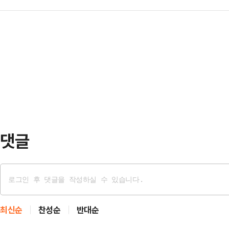
녀 4명에게 검찰이 중형을 구형했다
결혼 상대를 찾는 광고를 올렸다.그는
고 아…
사부(김병만 부장판사)는 전날 성폭력
개인주주이며 순자산이 100억 위안(
정범죄가중처벌법 위반(보복 협박) 등
러면서 스스로를 "사랑에 눈이 먼 사
시 15세)와 범행에 가담해 불구속기소 
대한 결심공판을 진행했다.검찰은 A
부에 요청했다. 80시간 성폭력 치료
지, …
댓글
최신순
찬성순
반대순