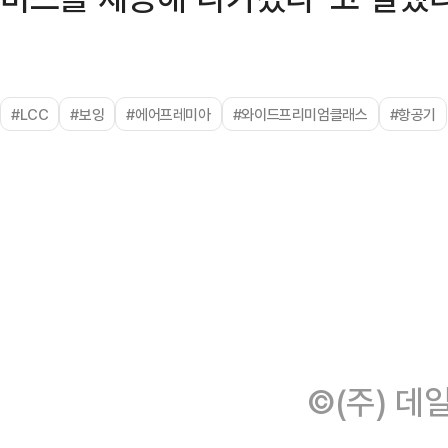
#LCC
#보잉
#에어프레미아
#와이드프리미엄클래스
#항공기
©(주) 데