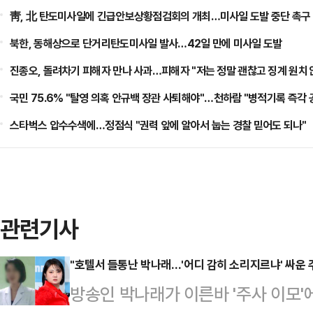
靑, 北 탄도미사일에 긴급안보상황점검회의 개최…미사일 도발 중단 촉구
북한, 동해상으로 단거리탄도미사일 발사…42일 만에 미사일 도발
진종오, 돌려차기 피해자 만나 사과…피해자 "저는 정말 괜찮고 징계 원치 
국민 75.6% "탈영 의혹 안규백 장관 사퇴해야"…천하람 "병적기록 즉각
스타벅스 압수수색에…정점식 "권력 앞에 알아서 눕는 경찰 믿어도 되나"
관련기사
"호텔서 들통난 박나래…'어디 감히 소리지르냐' 싸운 
방송인 박나래가 이른바 '주사 이모'