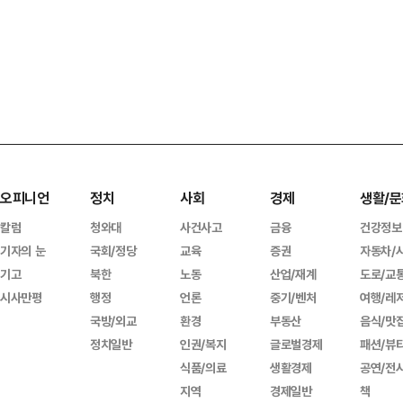
오피니언
정치
사회
경제
생활/문
칼럼
청와대
사건사고
금융
건강정보
기자의 눈
국회/정당
교육
증권
자동차/
기고
북한
노동
산업/재계
도로/교
시사만평
행정
언론
중기/벤처
여행/레
국방/외교
환경
부동산
음식/맛
정치일반
인권/복지
글로벌경제
패션/뷰
식품/의료
생활경제
공연/전
지역
경제일반
책