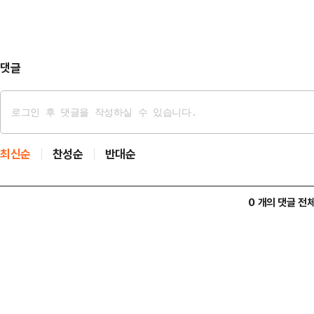
민생명을 지키는 것은 정부가 해야 할
부의 변경과 상관없이 사망사고를 줄
조했다.음주운전 …
댓글
최신순
찬성순
반대순
0 개의 댓글 전