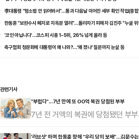
李대통령 "형소법 안 읽어봐서"…통과 다음날 이어진 세부 확인 작업(종합)
한동훈 "보완수사 폐지로 지옥문 열려"…돌려차기 피해자 김진주 "누굴 위한
'코인 아닙니다'…코스피 시총 1~5위, 26% 넘게 올라 등
축구협회 청문회에 대통령이 왜 나와?…‘왜 졌나’ 질문까지 눈살 등
관련기사
"부럽다"...7년 만에 또 OO억 복권 당첨된 부부
7년 전 거액의 복권에 당첨됐던 부부가
첨돼 화제다.16일(현지시간) 영국 
이비스 부부는 지난달 26일 진행된 
'러브샷' 하며 한동훈 향해 "우리 당의 보배"…김문수는