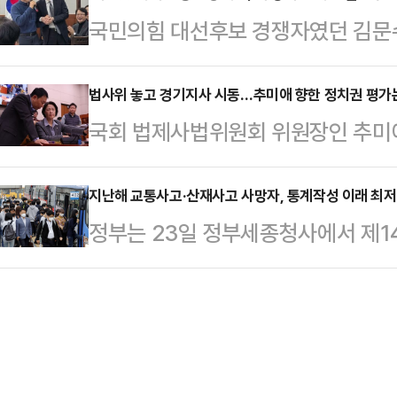
국민의힘 대선후보 경쟁자였던 김문수
7000만원)에 당첨됐다. 리처드는 "
았다. 김 전 장관은 한 전 대표를 '
직감이 있었다"며 "특별한 계획이 
두고 여러 해석이 나오고 있다.18일
법사위 놓고 경기지사 시동…추미애 향한 정치권 평가
했다.이어 페이 역시 "번개가 두 번 
국회 법제사법위원회 위원장인 추미애
밤 전·현직 국민의힘 당협위원장 등의
히 낮다는 것을 알면서도, 믿음이 
이 내년 경기도지사 선거 출마를 위
'러브샷'을 했다. 그러면서 "우리 당
부에 전달했다. 사임시점은 연말까지
지난해 교통사고·산재사고 사망자, 통계작성 이래 최
대표 징계 시도를 비판하는 발언을 
정부는 23일 정부세종청사에서 제14
후로 예상된다.다만 추 의원에 대한
와 맞붙었던 만큼 김 전 장관이 왜 
협의회'를 개최하고 교통사고, 산재사
의원이 이끄는 법사위의 돌발행동으
처의 이행사항 및 성과를 점검하고 
덮은 데 곤혹을 치뤘던 경험을, 국
기 3대 프로젝트는 교통·산재·자살 
이라는 탓이다.18일 정치권에 따르면
절반 줄이기 목표로 2018년부터 
원내대표에 위원장직 사임 …