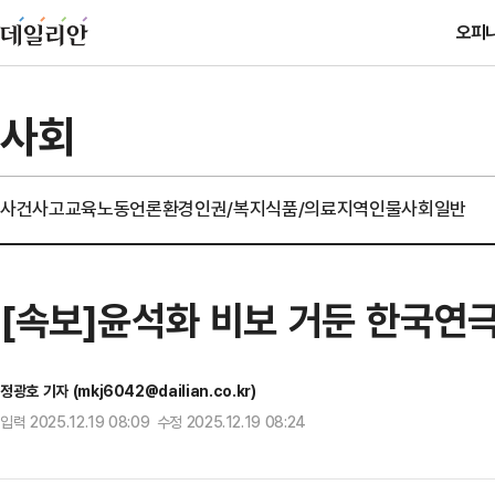
오피
사회
사건사고
교육
노동
언론
환경
인권/복지
식품/의료
지역
인물
사회일반
[속보]윤석화 비보 거둔 한국연극
정광호 기자 (mkj6042@dailian.co.kr)
입력 2025.12.19 08:09 수정 2025.12.19 08:24