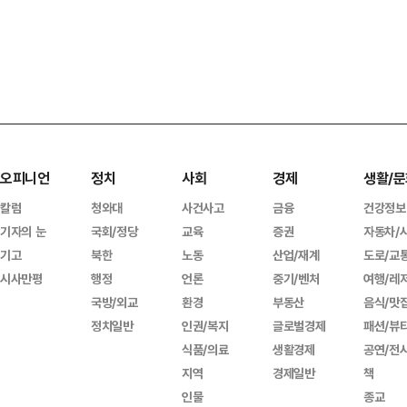
오피니언
정치
사회
경제
생활/문
칼럼
청와대
사건사고
금융
건강정보
기자의 눈
국회/정당
교육
증권
자동차/
기고
북한
노동
산업/재계
도로/교
시사만평
행정
언론
중기/벤처
여행/레
국방/외교
환경
부동산
음식/맛
정치일반
인권/복지
글로벌경제
패션/뷰
식품/의료
생활경제
공연/전
지역
경제일반
책
인물
종교