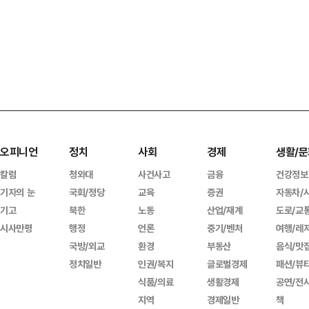
오피니언
정치
사회
경제
생활/문
칼럼
청와대
사건사고
금융
건강정보
기자의 눈
국회/정당
교육
증권
자동차/
기고
북한
노동
산업/재계
도로/교
시사만평
행정
언론
중기/벤처
여행/레
국방/외교
환경
부동산
음식/맛
정치일반
인권/복지
글로벌경제
패션/뷰
식품/의료
생활경제
공연/전
지역
경제일반
책