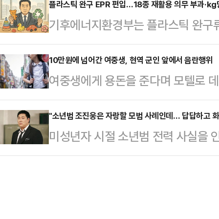
사부(김병만 부장판사)는 전날 성폭력
플라스틱 완구 EPR 편입…18종 재활용 의무 부과·kg
로 경기 불확실성 속에서 강세를 보이는 
기후에너지환경부는 플라스틱 완구류
정범죄가중처벌법 위반(보복 협박) 등
비트코인은 혁신과 성장에 반응하는 리
에 새로 포함하는 내용을 담은 자원
시 15세)와 범행에 가담해 불구속기소 
개정안이 16일 국무회의에서 의결돼 
10만원에 넘어간 여중생, 현역 군인 앞에서 음란행위
대한 결심공판을 진행했다.검찰은 A
여중생에게 용돈을 준다며 모텔로 데
생산자책임재활용제도(EPR)는 생산
부에 요청했다. 80시간 성폭력 치료
인이 경찰에 붙잡혔다.16일 경기북
조합에 분담금을 납부하면 공제조합
지, …
반 혐의로 20대 남성 A씨를 입건했
"소년범 조진웅은 자랑할 모범 사례인데… 답답하고 화
금을 지급하는 제도다.기후부는 그간
미성년자 시절 소년범 전력 사실을 
어(SNS)를 통해 만난 10대 중학생
물부담금이 부과되던 플라스틱 완구
웅과 관련해 오창익 인권연대 사무국장
로 데려간 뒤 음란 행위를 요구한 혐
해 자원순환을 촉진하려는 취지라고
"조진웅이 정말로 강도·강간을 저질
추행은 이뤄지지 않은 것으로 파악됐
다.오 사무국장은 지난 10일 유튜브
락이 닿지 않자 경찰에 신고했다.경찰
조진웅 소년범 전력 보도에 대해 "의
인근을 배회하던…