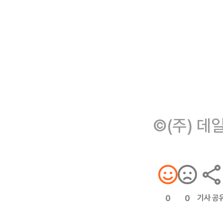
©(주) 데
기사 공
0
0