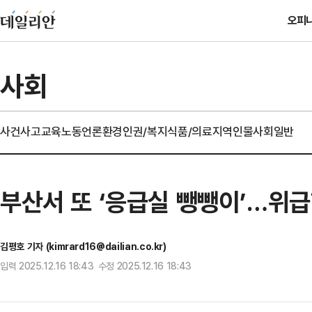
오피
사회
사건사고
교육
노동
언론
환경
인권/복지
식품/의료
지역
인물
사회일반
부산서 또 ‘응급실 뺑뺑이’…위급한
김평호 기자 (kimrard16@dailian.co.kr)
입력 2025.12.16 18:43 수정 2025.12.16 18:43