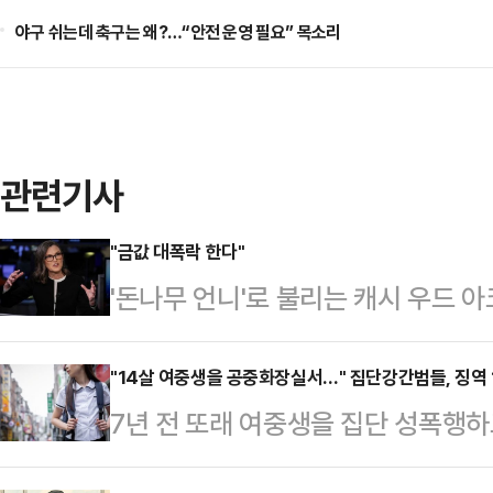
야구 쉬는데 축구는 왜?…“안전 운영 필요” 목소리
관련기사
"금값 대폭락 한다"
'돈나무 언니'로 불리는 캐시 우드 아
이 폭락할 것이라고 전망했다.우드는 최
'모닝 위드 마리아(Morning with 
"14살 여중생을 공중화장실서…" 집단강간범들, 징역 
7년 전 또래 여중생을 집단 성폭행하
와 1990년대에 겪었던 장기 하락세
녀 4명에게 검찰이 중형을 구형했다
코인이 새로운 성장 국면에 진입하고