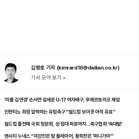
김평호 기자 (kimrard16@dailian.co.kr)
기사 모아 보기 >
‘리틀 김연경’ 손서연 앞세운 U-17 여자배구, 푸에르토리코 제압
인판티노 회장 압박하는 유럽축구 “월드컵 보이콧 아직 유효”
월드컵 졸전에 국회 청문회, 성 접대 파문까지…축구협회 ‘쑥대밭’
맨시티 누네스 “이강인은 탑 플레이어, 황희찬은 ‘퍼니가이’”