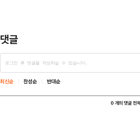
도·강간 범죄가 죄질이 매우 나쁜 범
어나지 않는다. 제가 2024년 데이
에서 벌어진 강…
댓글
최신순
찬성순
반대순
0 개의 댓글 전