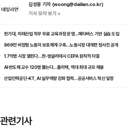
김성웅 기자 (woong@dailian.co.kr)
기사 모아 보기 >
한기대, 미래산업 직무 무료 교육과정 운영…메타버스 기반 실습 도입
869만 비정형 노동자 보호체계 구축…노동시장 대개편 청사진 공개
1.7억명 시장 열린다…한-방글라데시 CEPA 원칙적 타결
AI·반도체 교수 120명 뽑는다…폴리텍, 역대 최대 규모 채용
산업인력공단-KT, AI 실무역량 강화 협력…공공서비스 혁신 앞장
관련기사