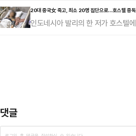
반복하지 않기 위해 강경 발언을 자
획"이라고 밝히며 25세~40세 여성
혐의를 시인…
상치 못하게 대통령실에서 발생했다.
20대 중국女 죽고, 최소 20명 집단으로…호스텔 중독
히 결혼했거나 자녀가 있는 지원자에게
인도네시아 발리의 한 저가 호스텔에
관련 지적 과정에서 자녀가 언급되자
고 불렀다.공개된 채용 조건에 따르
이고 한 중국인 여성 관광객이 객실
이다. 여야 모두 김 실장의 태도가
…
다.18일(현지시간) 데일리메일 등에
이 해이해진 것 아니냐는 목소리도 나
데스티노 호스텔에 묵은 중국 국적의
준 씨의 유튜브에 출연해 "지나간 일
발열 등의 증세를 보인 뒤 객실에서
답변하는 훈련을 더 …
원들이 그를 인근 의료센터로 데려갔
받지 못했다고 밝혔다. 주오가는 병원
아간 것으로 알려졌다…
댓글