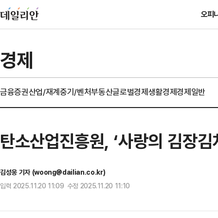
오피
경제
금융
증권
산업/재계
중기/벤처
부동산
글로벌경제
생활경제
경제일반
탄소산업진흥원, ‘사랑의 김장김치
김성웅 기자 (woong@dailian.co.kr)
입력 2025.11.20 11:09 수정 2025.11.20 11:10