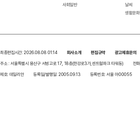
사회일반
날씨
생활문화
최종편집시간: 2026.08.08 01:14
회사소개
편집규약
광고제휴문의
주소 : 서울특별시 용산구 서빙고로 17, 18층(한강로3가,센트럴파크 타워동)
전화 
제호: 데일리안
등록일/발행일: 2005.09.13
등록번호: 서울 아00055