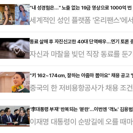
"내 성경험은…" 노출 없는 19금 영상으로 1000억 번 
세계적인 성인 플랫폼 '온리팬스'에서 
이 하루 수익 전액을 기부해 화제가 
즈 등 미국 매체에 따르면 플로리다 
동료 살해 후 자진신고한 40대 단역배우…연기 토론 중
자신과 마찰을 빚던 직장 동료를 둔
단 2년 만에 누적 수익이 1억 달러(
해졌다.19일 수원지법 평택지원 형사
인은 현재 틱톡, 인스타그램 등 소셜
로 기소된 A씨에게 징역 12년을 선
"키 162~174cm, 잘하는 아줌마 뽑아요" 채용 공고 '
팔로워를 보유하고 있다. 특히 성인
중국의 한 저비용항공사가 채용 조건
우인 A씨는 지난 5월1일 오전 경기
다.그는 지난달 30일 "어린 시절 
(Air Aunties)'라는 명칭을 사용
인 40대 남성 B씨에게 둔기를 휘둘
원으로…
우스차이나모닝포스트(SCMP)에 
'李대통령 부재' 반복되는 '분란'…이번엔 '격노' 김용
씨와 술을 마시며 연기 이론에 대한 
이재명 대통령이 순방길에 오를 때마
공(Spring Airlines)은 "상하
으로 조사됐다.A씨는 범행 후 스스로