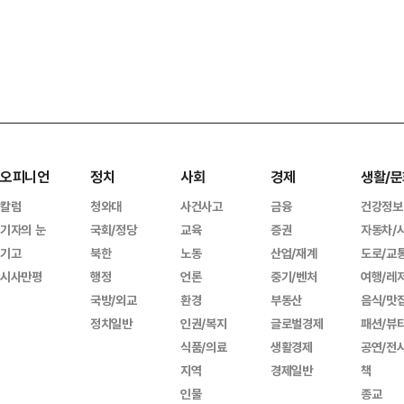
오피니언
정치
사회
경제
생활/문
칼럼
청와대
사건사고
금융
건강정보
기자의 눈
국회/정당
교육
증권
자동차/
기고
북한
노동
산업/재계
도로/교
시사만평
행정
언론
중기/벤처
여행/레
국방/외교
환경
부동산
음식/맛
정치일반
인권/복지
글로벌경제
패션/뷰
식품/의료
생활경제
공연/전
지역
경제일반
책
인물
종교