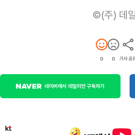
©(주) 데
기사 공
0
0
네이버에서 데일리안 구독하기