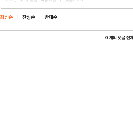
최신순
찬성순
반대순
0 개의 댓글 전