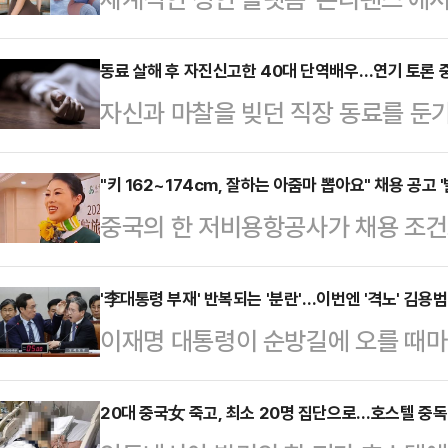
이 하루 수익 전액을 기부해 화제가 
즈 등 미국 매체에 따르면 플로리다 
동료 살해 후 자진신고한 40대 단역배우…연기 토론 중
자신과 마찰을 빚던 직장 동료를 둔
단 2년 만에 누적 수익이 1억 달러(
해졌다.19일 수원지법 평택지원 형사
인은 현재 틱톡, 인스타그램 등 소셜
로 기소된 A씨에게 징역 12년을 선
"키 162~174cm, 잘하는 아줌마 뽑아요" 채용 공고 '
팔로워를 보유하고 있다. 특히 성인
중국의 한 저비용항공사가 채용 조건
우인 A씨는 지난 5월1일 오전 경기
다.그는 지난달 30일 "어린 시절 
(Air Aunties)'라는 명칭을 사용
인 40대 남성 B씨에게 둔기를 휘둘
원으로…
우스차이나모닝포스트(SCMP)에 
'李대통령 부재' 반복되는 '분란'…이번엔 '격노' 김용
씨와 술을 마시며 연기 이론에 대한 
이재명 대통령이 순방길에 오를 때마
공(Spring Airlines)은 "상하
으로 조사됐다.A씨는 범행 후 스스로
반복하지 않기 위해 강경 발언을 자
획"이라고 밝히며 25세~40세 여성
혐의를 시인…
상치 못하게 대통령실에서 발생했다.
20대 중국女 죽고, 최소 20명 집단으로…호스텔 중독
히 결혼했거나 자녀가 있는 지원자에게