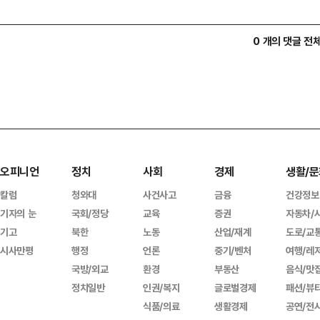
0 개의 댓글 전
오피니언
정치
사회
경제
생활/문
칼럼
청와대
사건사고
금융
건강정보
기자의 눈
국회/정당
교육
증권
자동차/
기고
북한
노동
산업/재계
도로/교
시사만평
행정
언론
중기/벤처
여행/레
국방/외교
환경
부동산
음식/맛
정치일반
인권/복지
글로벌경제
패션/뷰
식품/의료
생활경제
공연/전