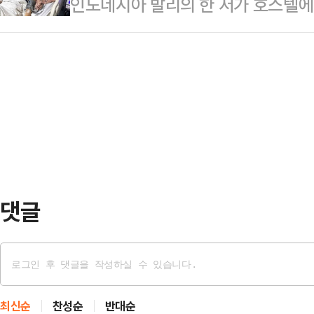
인도네시아 발리의 한 저가 호스텔에
관련 지적 과정에서 자녀가 언급되자
고 불렀다.공개된 채용 조건에 따르
이고 한 중국인 여성 관광객이 객실
이다. 여야 모두 김 실장의 태도가
…
다.18일(현지시간) 데일리메일 등에
이 해이해진 것 아니냐는 목소리도 나
데스티노 호스텔에 묵은 중국 국적의
준 씨의 유튜브에 출연해 "지나간 일
발열 등의 증세를 보인 뒤 객실에서
답변하는 훈련을 더 …
원들이 그를 인근 의료센터로 데려갔
받지 못했다고 밝혔다. 주오가는 병원
아간 것으로 알려졌다…
댓글
최신순
찬성순
반대순