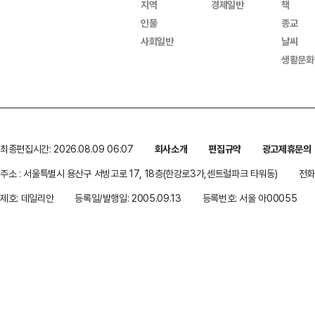
지역
경제일반
책
인물
종교
사회일반
날씨
생활문화
최종편집시간: 2026.08.09 06:07
회사소개
편집규약
광고제휴문의
주소 : 서울특별시 용산구 서빙고로 17, 18층(한강로3가,센트럴파크 타워동)
전화 
제호: 데일리안
등록일/발행일: 2005.09.13
등록번호: 서울 아00055