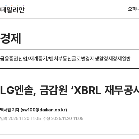
오피
경제
금융
증권
산업/재계
중기/벤처
부동산
글로벌경제
생활경제
경제일반
LG엔솔, 금감원 ‘XBRL 재무공
백서원 기자 (sw100@dailian.co.kr)
입력 2025.11.20 11:05 수정 2025.11.20 11:05