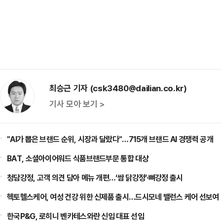
최승근 기자 (csk3480@dailian.co.kr)
기사 모아 보기 >
"AI가 뽑은 브랜드 순위, 시장과 달랐다"…715개 브랜드 AI 경쟁력 공개
BAT, 소셜아이어워드 식품브랜드부문 통합 대상
청담강정, 고객 의견 담아 메뉴 개편…‘쌈 닭강정’·뼈강정 출시
헥토헬스케어, 여성 건강 위한 신제품 출시…드시모네 밸런스 케어 선보여
한국P&G, 로히니 벤카테스와란 신임 대표 선임