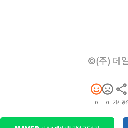
©(주) 데
기사 공
0
0