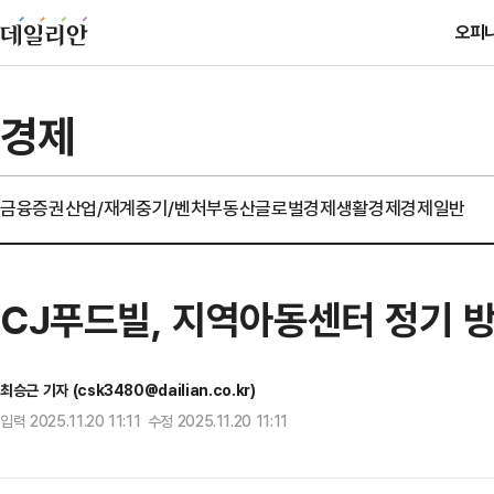
오피
경제
금융
증권
산업/재계
중기/벤처
부동산
글로벌경제
생활경제
경제일반
CJ푸드빌, 지역아동센터 정기 방
최승근 기자 (csk3480@dailian.co.kr)
입력 2025.11.20 11:11 수정 2025.11.20 11:11