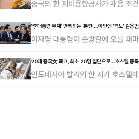
중국의 한 저비용항공사가 채용 조건
우인 A씨는 지난 5월1일 오전 경기
다.그는 지난달 30일 "어린 시절 
(Air Aunties)'라는 명칭을 사용
인 40대 남성 B씨에게 둔기를 휘둘
원으로…
우스차이나모닝포스트(SCMP)에 
'李대통령 부재' 반복되는 '분란'…이번엔 '격노' 김용
씨와 술을 마시며 연기 이론에 대한 
이재명 대통령이 순방길에 오를 때마
공(Spring Airlines)은 "상하
으로 조사됐다.A씨는 범행 후 스스로
반복하지 않기 위해 강경 발언을 자
획"이라고 밝히며 25세~40세 여성
혐의를 시인…
상치 못하게 대통령실에서 발생했다.
20대 중국女 죽고, 최소 20명 집단으로…호스텔 중독
히 결혼했거나 자녀가 있는 지원자에게
인도네시아 발리의 한 저가 호스텔에
관련 지적 과정에서 자녀가 언급되자
고 불렀다.공개된 채용 조건에 따르
이고 한 중국인 여성 관광객이 객실
이다. 여야 모두 김 실장의 태도가
…
다.18일(현지시간) 데일리메일 등에
이 해이해진 것 아니냐는 목소리도 나
데스티노 호스텔에 묵은 중국 국적의
준 씨의 유튜브에 출연해 "지나간 일
발열 등의 증세를 보인 뒤 객실에서
답변하는 훈련을 더 …
원들이 그를 인근 의료센터로 데려갔