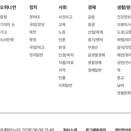
오피니언
정치
사회
경제
생활/문
칼럼
청와대
사건사고
금융
건강정보
기자의 눈
국회/정당
교육
증권
자동차/
기고
북한
노동
산업/재계
도로/교
시사만평
행정
언론
중기/벤처
여행/레
국방/외교
환경
부동산
음식/맛
정치일반
인권/복지
글로벌경제
패션/뷰
식품/의료
생활경제
공연/전
지역
경제일반
책
인물
종교
사회일반
날씨
생활문화
최종편집시간: 2026.08.06 21:46
회사소개
광고제휴문의
개인정보