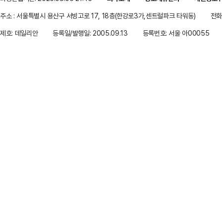
주소 : 서울특별시 용산구 서빙고로 17, 18층(한강로3가,센트럴파크 타워동)
전화 
제호: 데일리안
등록일/발행일: 2005.09.13
등록번호: 서울 아00055