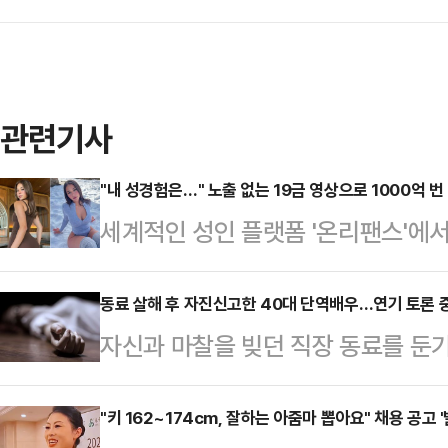
관련기사
"내 성경험은…" 노출 없는 19금 영상으로 1000억 번 
세계적인 성인 플랫폼 '온리팬스'에서 
이 하루 수익 전액을 기부해 화제가 
즈 등 미국 매체에 따르면 플로리다 
동료 살해 후 자진신고한 40대 단역배우…연기 토론 중
자신과 마찰을 빚던 직장 동료를 둔
단 2년 만에 누적 수익이 1억 달러(
해졌다.19일 수원지법 평택지원 형사
인은 현재 틱톡, 인스타그램 등 소셜
로 기소된 A씨에게 징역 12년을 선
"키 162~174cm, 잘하는 아줌마 뽑아요" 채용 공고 '
팔로워를 보유하고 있다. 특히 성인