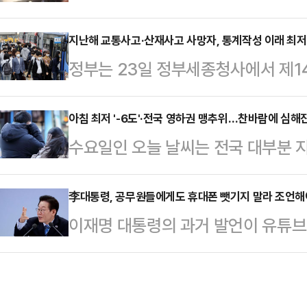
당국에 적발됐다.16일(현지시각) 
원회와 중앙위원회를 거쳐 당원 주권
거주하는 제시 아구스 마르티네즈(3
지난해 교통사고·산재사고 사망자, 통계작성 이래 최
위한 당헌·당규 개정 작업을 시작한다
정부는 23일 정부세종청사에서 제14
고의 오테이 메사 입국항에서 앵무새
사를 묻는 절차'도 지금 진행할 예정
협의회'를 개최하고 교통사고, 산재사
혐의로 기소됐다.미국 캘리포니아주
러싼 논란이 불거지자…
처의 이행사항 및 성과를 점검하고 
아침 최저 '-6도'·전국 영하권 맹추위…찬바람에 심해
는 오테이 메사 입국항은 북미에서 
수요일인 오늘 날씨는 전국 대부분 
기 3대 프로젝트는 교통·산재·자살 
경보호국(CBP)에 따르면 당시 직
강추위가 이어지겠다.새벽 한때 충남
절반 줄이기 목표로 2018년부터 
상적으로 돌출돼 있는 것을 …
에 비가 내리겠고, 밤부터는 제주 산
李대통령, 공무원들에게도 휴대폰 뺏기지 말라 조언해
민생명을 지키는 것은 정부가 해야 할
이재명 대통령의 과거 발언이 유튜브
은 충남 남부 서해안·충남 북부 1㎜
부의 변경과 상관없이 사망사고를 줄
2016년 11월 24일 광진청소년수
서해안 5㎜ 미만, 울릉도·독도 5
조했다.음주운전 …
연’에서 “제가 재미있는 이야기 하나
저 기온은 -6∼4도, 낮 최고 기온은
전화기를 뺏기면 안 된다. 휴대폰 안