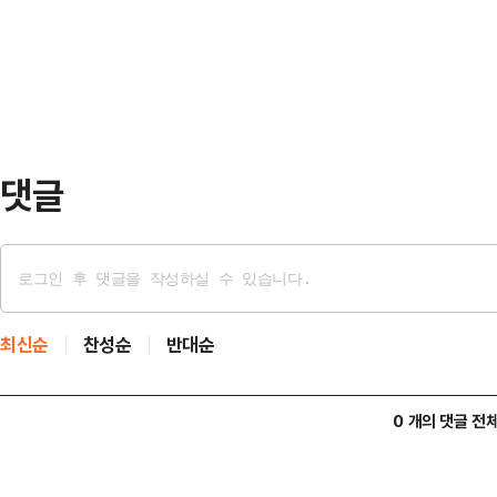
람까지 강하게 불어 체감온도는 2~
다”고 말했다. ‘사고를 치면’이라고
아침 최저 …
말라는 일종의 선동이었다고 할 수 있
켜준 셈이다. 변호사인데다 자신이 
말 그대로 ‘…
댓글
최신순
찬성순
반대순
0 개의 댓글 전