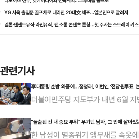
더보이즈 선우, 앳에어리어와 전속계약…그루비룸 품으로
YG 사옥 출입문 골프채로 내리친 20대女 체포…일본인으로 알려져
멜론·텐센트뮤직·라인뮤직, 팬 소통 콘텐츠 론칭…첫 주자는 스트레이 키즈
관련기사
李대통령 순방 와중에…정청래, 이번엔 '전당원투표' 
더불어민주당 지도부가 내년 6월 지
을 위한 당헌·당규 개정 과정에서 
고 당내에서 논란이 일자 급히 진화에
"돌출된 건 내 중요 부위" 우기던 남자, 그 안에 살아있
한 남성이 멸종위기 앵무새를 속옷에
열린 '당대표-전국기초·광역의회의원