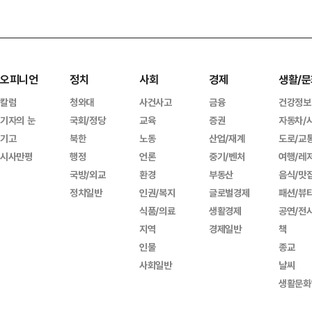
오피니언
정치
사회
경제
생활/문
칼럼
청와대
사건사고
금융
건강정보
기자의 눈
국회/정당
교육
증권
자동차/
기고
북한
노동
산업/재계
도로/교
시사만평
행정
언론
중기/벤처
여행/레
국방/외교
환경
부동산
음식/맛
정치일반
인권/복지
글로벌경제
패션/뷰
식품/의료
생활경제
공연/전
지역
경제일반
책
인물
종교
사회일반
날씨
생활문화