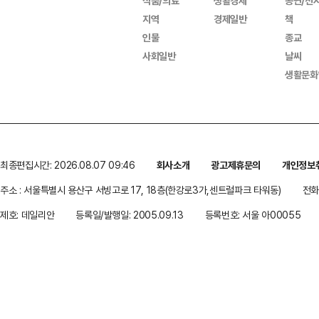
식품/의료
생활경제
공연/전
지역
경제일반
책
인물
종교
사회일반
날씨
생활문화
최종편집시간: 2026.08.07 09:46
회사소개
광고제휴문의
개인정보
주소 : 서울특별시 용산구 서빙고로 17, 18층(한강로3가,센트럴파크 타워동)
전화 
제호: 데일리안
등록일/발행일: 2005.09.13
등록번호: 서울 아00055