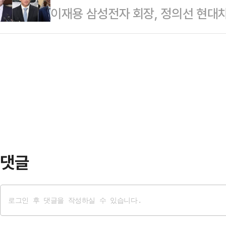
이재용 삼성전자 회장, 정의선 현대
적 역할을 맡은 뒤 보수 정치 차세
알렸다.
국내 주요 그룹 총수들이 아랍에미리트
도부가 출범한 지 4개월, 정부·여당
소, 방위산업 등 미래 산업 분야에서
민의힘 지지율은 무당층보다 낮다. 
있다.18일 재계에 따르면, 이재용 
엇박자"라는 위기감도 감지된다.지지
19일 UAE에서 열리는 '한·UAE 
구안은 뭘까. 중도층에 명…
행사는 이재명 대통령의 UAE 국빈
(KOTRA)가 공동 주최하는 양국 경
자…
댓글