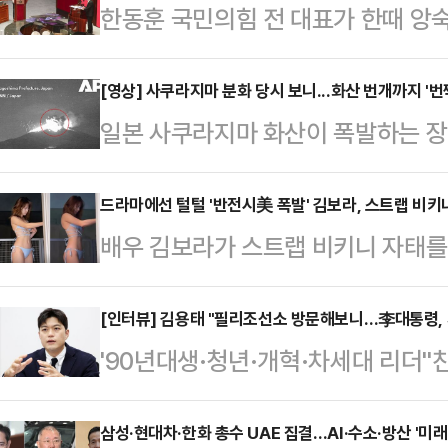
한동훈 국민의힘 전 대표가 한때 앙
개 토론을 펼칠 전망이다. 한 전 대
시절 법무부 장관을 지낸 인물로, 
[영상] 사쿠라지마 분화 당시 보니...화산 번개까지 '번
일본 사쿠라지마 화산이 폭발하는 장
때때로 유쾌한 장면을 연출해 화제를 
간) 재팬타임스 등 현지 언론은 "이
"오늘 아침 방송에서 박범계 전 법무
서 화산재와 연기가 최대 4400m 
드라마에선 털털 '반전시美 폭발' 김보라, 스트랩 비키
내 토론 제의에 응하겠다고 했다"며 "
배우 김보라가 스트랩 비키니 자태를
일본 기상청은 "대형 분화로 인해 
미애, 조국)과 다르시다"고 평가했다
어(SNS)에 비키니를 입고 찍은 사
화산재가 떨어질 수 있다"고 경보를
연해 '…
스트랩 비키니를 입고 거울을 쳐다보
[인터뷰] 김용태 "필리조선소 방문해보니…李대통령, 
하면서 거대한 화산재가 하늘로 솟아오
'90년대생·청년·개혁·차세대 리더'
잘록한 허리 라인을 자랑해 시선을 
번쩍이는 모습까지 담겼다. 또 다른
힘에서 당 주류인 친윤계를 '기득권
아역으로 데뷔한 후 꾸준히 배우 활
는 주황색 불꽃이 포착…
이가 김용태 국민의힘 의원이다. 
삼성·현대차·한화 총수 UAE 집결…AI·수소·방산 '미래
감독 조바른과 3년 열애 끝에 결혼했