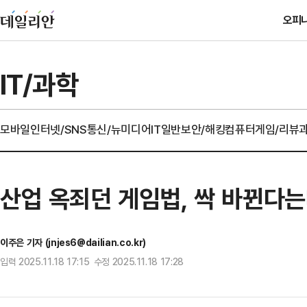
오피
IT/과학
모바일
인터넷/SNS
통신/뉴미디어
IT일반
보안/해킹
컴퓨터
게임/리뷰
산업 옥죄던 게임법, 싹 바뀐다는
이주은 기자 (jnjes6@dailian.co.kr)
입력 2025.11.18 17:15 수정 2025.11.18 17:28