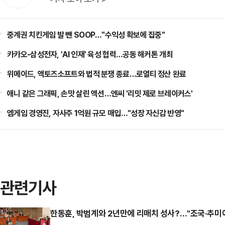
중계권 치킨게임 발 뺀 SOOP…"수익성 확보에 집중"
카카오-삼성전자, 'AI 인재' 육성 협력…공동 해커톤 개최
위메이드, 액토즈소프트와 법적 분쟁 종료…로열티 정산 완료
애니 같은 그래픽, 손맛 살린 액션…엔씨 '리밋 제로 브레이커스'
엠게임 경영진, 자사주 1억원 규모 매입…"성장 자신감 반영"
관련기사
한동훈, 박범계와 2년만에 리매치 성사?…"조국·추미