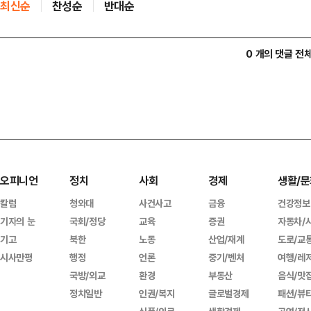
최신순
찬성순
반대순
0 개의 댓글 전
오피니언
정치
사회
경제
생활/문
칼럼
청와대
사건사고
금융
건강정보
기자의 눈
국회/정당
교육
증권
자동차/
기고
북한
노동
산업/재계
도로/교
시사만평
행정
언론
중기/벤처
여행/레
국방/외교
환경
부동산
음식/맛
정치일반
인권/복지
글로벌경제
패션/뷰