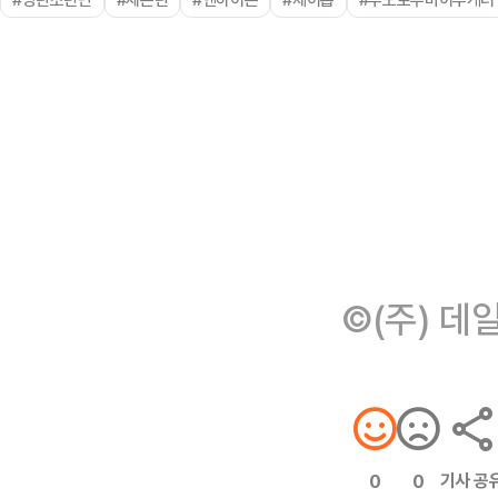
©(주) 데
기사 공
0
0