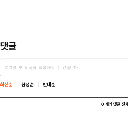
변동성 높은 협상 방식까지 감안하면,
원으로…
도 제기되고 있다.이번 팩트시트 내
330억 달러(약 48조원) 포괄 지원,
억원)…
댓글
최신순
찬성순
반대순
0 개의 댓글 전