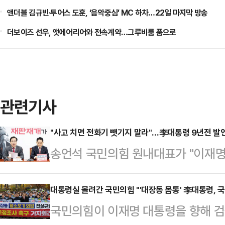
앤더블 김규빈·투어스 도훈, ‘음악중심’ MC 하차…22일 마지막 방송
더보이즈 선우, 앳에어리어와 전속계약…그루비룸 품으로
관련기사
"사고 치면 전화기 뺏기지 말라"…李대통령 9년전 발
송언석 국민의힘 원내대표가 "이재명
직접 내란몰이 공포정치에 나선 것 
일 서울 국회에서 열린 최고위원회의
대통령실 몰려간 국민의힘 "'대장동 몸통' 李대통령, 
국민의힘이 이재명 대통령을 향해 검
정법'이라고 하라. 새벽배송이라 하지 