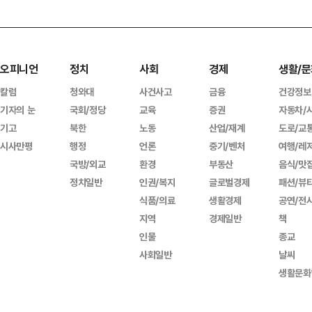
오피니언
정치
사회
경제
생활/문
칼럼
청와대
사건사고
금융
건강정보
기자의 눈
국회/정당
교육
증권
자동차/
기고
북한
노동
산업/재계
도로/교
시사만평
행정
언론
중기/벤처
여행/레
국방/외교
환경
부동산
음식/맛
정치일반
인권/복지
글로벌경제
패션/뷰
식품/의료
생활경제
공연/전
지역
경제일반
책
인물
종교
사회일반
날씨
생활문화