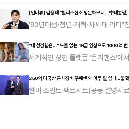
건의 진실을 규명하기 위한 국정조사
기'라 하지 말고 '항소 자제'라고 하
원내대표를 비롯한 당 지도부와 원내 
[인터뷰] 김용태 "필리조선소 방문해보니…李대통령, 
라. 조작·입틀막·독재의 달인 이재명
'90년대생·청년·개혁·차세대 리더'
등은 17일 오전 서울 용산 대통령실
이'를 '헌법존중 정부혁신'이라고 
힘에서 당 주류인 친윤계를 '기득권
을 위한 국정조사 촉구 기자회견'을 
힘 이날 회의 …
이가 김용태 국민의힘 의원이다. 
"내 성경험은…" 노출 없는 19금 영상으로 1000억 번 
조사특위를 수용하라"고 강조했다.장
세계적인 성인 플랫폼 '온리팬스'에서 
적 역할을 맡은 뒤 보수 정치 차세
됐을 때 성남시 전체가 범죄자들의 
이 하루 수익 전액을 기부해 화제가 
도부가 출범한 지 4개월, 정부·여당
저수지가 됐다"며…
즈 등 미국 매체에 따르면 플로리다 
250억 미국산 군사장비 구매엔 왜 아무 말 없나…불확
민의힘 지지율은 무당층보다 낮다. 
한미 조인트 팩트시트(공동 설명자료
단 2년 만에 누적 수익이 1억 달러(
엇박자"라는 위기감도 감지된다.지지
는 가운데 '화려하지만 문구는 지나치
인은 현재 틱톡, 인스타그램 등 소셜
구안은 뭘까. 중도층에 명…
특히 세부 조항 해석에 따라 미국이
팔로워를 보유하고 있다. 특히 성인
담을 요구할 여지가 남아 있다는 지적
다.그는 지난달 30일 "어린 시절 