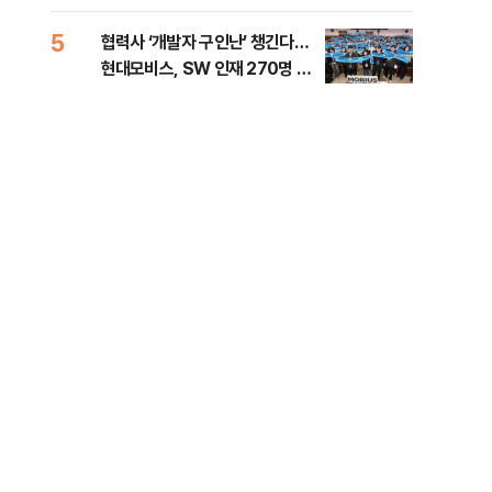
5
10
협력사 ‘개발자 구인난’ 챙긴다…
이란
현대모비스, SW 인재 270명 육
호르
성