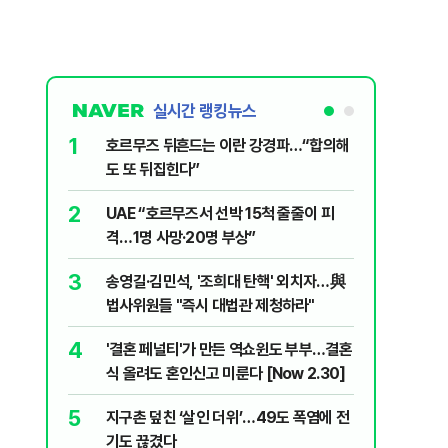
실시간 랭킹뉴스
1
6
호르무즈 뒤흔드는 이란 강경파…“합의해
AI '쌀'
도 또 뒤집힌다”
7
국민의힘 
2
UAE “호르무즈서 선박 15척 줄줄이 피
당내서는
격…1명 사망·20명 부상”
8
'9년 연속
3
송영길·김민석, '조희대 탄핵' 외치자…與
정기선 [재
법사위원들 "즉시 대법관 제청하라"
9
이란 최고
4
'결혼 페널티'가 만든 역쇼윈도 부부…결혼
도 이상하
식 올려도 혼인신고 미룬다 [Now 2.30]
10
'당원주권
5
지구촌 덮친 ‘살인 더위’…49도 폭염에 전
민주당 전
기도 끊겼다