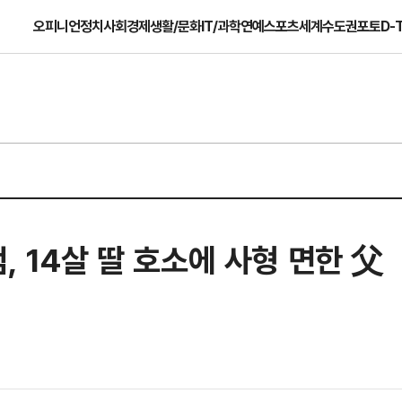
오피니언
정치
사회
경제
생활/문화
IT/과학
연예
스포츠
세계
수도권
포토
D-
, 14살 딸 호소에 사형 면한 父