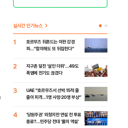
실시간 인기뉴스
1
6
호르무즈 뒤흔드는 이란 강경
AI 
파…“합의해도 또 뒤집힌다”
'혈관
2
7
지구촌 덮친 ‘살인 더위’…49도
[검
폭염에 전기도 끊겼다
터 
소법
3
8
UAE “호르무즈서 선박 15척 줄
'9
줄이 피격…1명 사망·20명 부상”
배력
부
4
9
'당원주권' 외쳤지만 연설 전 투표
스코
종료?…민주당 전대 '룰의 역설'
업 