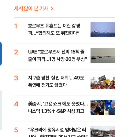
세계 많이 본 기사
1
호르무즈 뒤흔드는 이란 강경
파…“합의해도 또 뒤집힌다”
2
UAE “호르무즈서 선박 15척 줄
줄이 피격…1명 사망·20명 부상”
3
지구촌 덮친 ‘살인 더위’…49도
폭염에 전기도 끊겼다
4
美증시, '고용 쇼크'에도 웃었다…
나스닥 1.3%↑·S&P 사상 최고
5
“우크라에 정유시설 얻어맞은 러