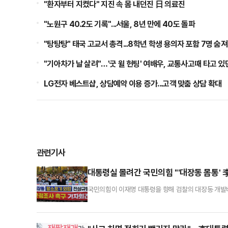
"환자부터 지켰다" 지진 속 몸 내던진 日 의료진
"노원구 40.2도 기록"...서울, 8년 만에 40도 돌파
"탕탕탕" 태국 고교서 총격...8학년 학생 용의자 포함 7명 숨져
"기아차가 날 살려"…'굿 윌 헌팅' 여배우, 교통사고때 타고 있
LG전자 베스트샵, 상담예약 이용 증가...고객 맞춤 상담 확대
관련기사
대통령실 몰려간 국민의힘 "'대장동 몸통' 
국민의힘이 이재명 대통령을 향해 검찰의 대장동 개발
와 송언석 원내대표를 비롯한 당 지도부와 원내 의원 5
포기 외압 진상규명을 위한 국정조사 촉구 기자회견'을
재명(대통령)이 성남시장이 됐을 때 성남시 전체가 범