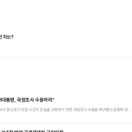
던 차는?
李대통령, 국정조사 수용하라"
비리 항소포기 외압 사건의 진실을 규명하기 위한 국정조사 수용을 촉구했다.장동혁 대표
0여명, 원외 당협위원장 20여명 등은 17일 오전 서울 용산 대통령실 앞에서 '대장동 항
 열어 "항소포기 외압 의혹 진상규명 국정조사특위를 수용하라"고 강조했다.장 대표는 "
죄자들의 놀이터가 됐고, 성남시 전체가 범죄자들의 저수지가 됐다"며…