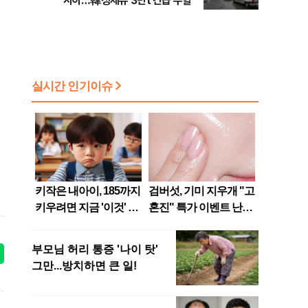
시아…韓정제유 3만t 긴급 수혈”